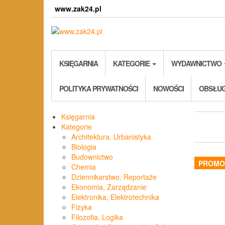
Skip
www.zak24.pl
to
the
content
KSIĘGARNIA
KATEGORIE
WYDAWNICTWO
POLITYKA PRYWATNOŚCI
NOWOŚCI
OBSŁUG
Księgarnia
Kategorie
Architektura, Urbanistyka
Biologia
Budownictwo
PROMO
Chemia
Dziennikarstwo, Reportaże
Ekonomia, Zarządzanie
Elektronika, Elektrotechnika
Fizyka
Filozofia, Logika