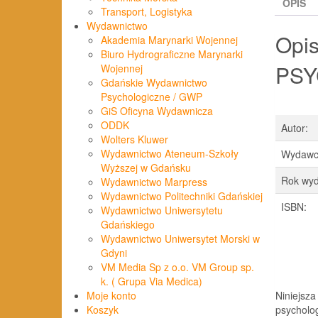
OPIS
Transport, Logistyka
Wydawnictwo
Opi
Akademia Marynarki Wojennej
Biuro Hydrograficzne Marynarki
PSY
Wojennej
Gdańskie Wydawnictwo
Psychologiczne / GWP
GiS Oficyna Wydawnicza
ODDK
Autor:
Wolters Kluwer
Wydawnictwo Ateneum-Szkoły
Wydawc
Wyższej w Gdańsku
Rok wyd
Wydawnictwo Marpress
Wydawnictwo Politechniki Gdańskiej
ISBN:
Wydawnictwo Uniwersytetu
Gdańskiego
Wydawnictwo Uniwersytet Morski w
Gdyni
VM Media Sp z o.o. VM Group sp.
k. ( Grupa Via Medica)
Niniejsza
Moje konto
psycholog
Koszyk