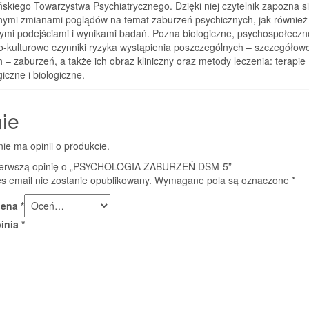
kiego Towarzystwa Psychiatrycznego. Dzięki niej czytelnik zapozna si
znymi zmianami poglądów na temat zaburzeń psychicznych, jak również
ymi podejściami i wynikami badań. Pozna biologiczne, psychospołeczne
o-kulturowe czynniki ryzyka wystąpienia poszczególnych – szczegółow
 – zaburzeń, a także ich obraz kliniczny oraz metody leczenia: terapie
iczne i biologiczne.
ie
nie ma opinii o produkcie.
ierwszą opinię o „PSYCHOLOGIA ZABURZEŃ DSM-5”
s email nie zostanie opublikowany.
Wymagane pola są oznaczone
*
cena
*
pinia
*