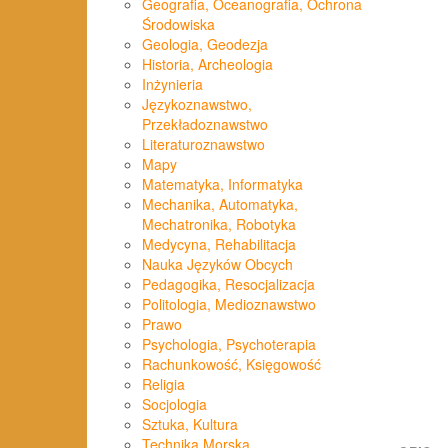
Geografia, Oceanografia, Ochrona
Środowiska
Geologia, Geodezja
Historia, Archeologia
Inżynieria
Językoznawstwo,
Przekładoznawstwo
Literaturoznawstwo
Mapy
Matematyka, Informatyka
Mechanika, Automatyka,
Mechatronika, Robotyka
Medycyna, Rehabilitacja
Nauka Języków Obcych
Pedagogika, Resocjalizacja
Politologia, Medioznawstwo
Prawo
Psychologia, Psychoterapia
Rachunkowość, Księgowość
Religia
Socjologia
Sztuka, Kultura
Technika Morska