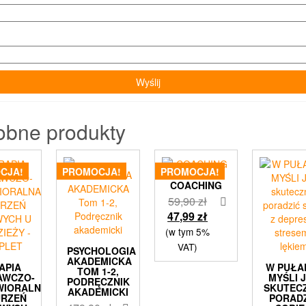
obne produkty
CJA!
PROMOCJA!
PROMOCJA!
COACHING
Pierwotna
59,90
zł
cena
Aktualna
47,99
zł
wynosiła:
cena
(w tym 5%
59,90 zł.
wynosi:
VAT)
PSYCHOLOGIA
47,99 zł.
AKADEMICKA
APIA
W PUŁA
TOM 1-2,
AWCZO-
MYŚLI 
PODRĘCZNIK
WIORALNA
SKUTEC
AKADEMICKI
URZEŃ
PORAD