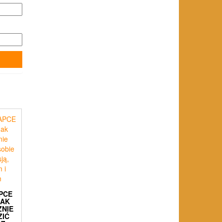
PCE
JAK
ZNIE
ZIĆ