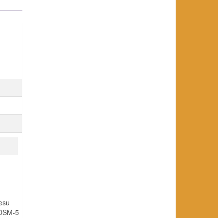
resu
 DSM-5