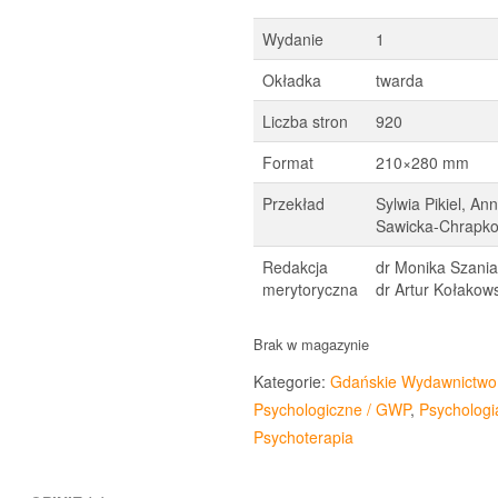
wynosiła:
wyn
Wydanie
1
249,90 zł.
199
Okładka
twarda
Liczba stron
920
Format
210×280 mm
Przekład
Sylwia Pikiel, An
Sawicka-Chrapko
Redakcja
dr Monika Szani
merytoryczna
dr Artur Kołakows
Brak w magazynie
Kategorie:
Gdańskie Wydawnictwo
Psychologiczne / GWP
,
Psychologi
Psychoterapia