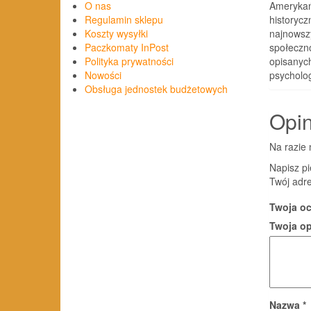
Amerykańs
O nas
historyc
Regulamin sklepu
najnowsz
Koszty wysyłki
społeczn
Paczkomaty InPost
opisanych
Polityka prywatności
psycholog
Nowości
Obsługa jednostek budżetowych
Opin
Na razie 
Napisz p
Twój adre
Twoja o
Twoja o
Nazwa
*