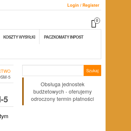
Login / Register
0
KOSZTY WYSYŁKI
PACZKOMATY INPOST
Szukaj:
CTWO
DSM-5
Obsługa jednostek
budżetowych - oferujemy
-5
odroczony termin płatności
ualna
 tym
na