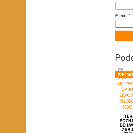
E-mail
*
Pod
PROMO
TER
POZN
BEHA
ZAB