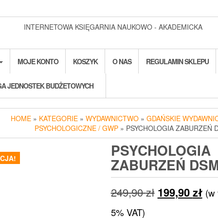
INTERNETOWA KSIĘGARNIA NAUKOWO - AKADEMICKA
MOJE KONTO
KOSZYK
O NAS
REGULAMIN SKLEPU
A JEDNOSTEK BUDŻETOWYCH
HOME
»
KATEGORIE
»
WYDAWNICTWO
»
GDAŃSKIE WYDAWNI
PSYCHOLOGICZNE / GWP
» PSYCHOLOGIA ZABURZEŃ 
PSYCHOLOGIA
CJA!
ZABURZEŃ DSM
Pierwotna
Akt
249,90
zł
199,90
zł
(w
cena
ce
5% VAT)