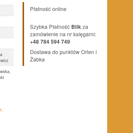
osi:
Płatność online
,90 zł.
Szybka Płatność
Blik
za
zamówienie na nr księgarni:
+48 784 594 749
Dostawa do punktów Orlen i
na
Żabka
wicz
awska,
ki
a,