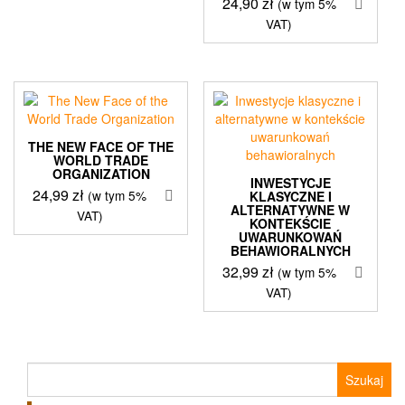
24,90
zł
(w tym 5%
VAT)
THE NEW FACE OF THE
WORLD TRADE
ORGANIZATION
INWESTYCJE
24,99
zł
(w tym 5%
KLASYCZNE I
ALTERNATYWNE W
VAT)
KONTEKŚCIE
UWARUNKOWAŃ
BEHAWIORALNYCH
32,99
zł
(w tym 5%
VAT)
Szukaj: