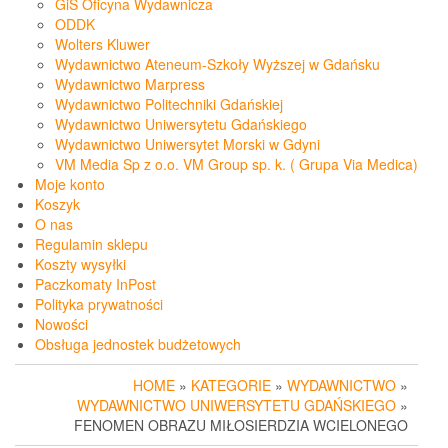
GiS Oficyna Wydawnicza
ODDK
Wolters Kluwer
Wydawnictwo Ateneum-Szkoły Wyższej w Gdańsku
Wydawnictwo Marpress
Wydawnictwo Politechniki Gdańskiej
Wydawnictwo Uniwersytetu Gdańskiego
Wydawnictwo Uniwersytet Morski w Gdyni
VM Media Sp z o.o. VM Group sp. k. ( Grupa Via Medica)
Moje konto
Koszyk
O nas
Regulamin sklepu
Koszty wysyłki
Paczkomaty InPost
Polityka prywatności
Nowości
Obsługa jednostek budżetowych
HOME
»
KATEGORIE
»
WYDAWNICTWO
»
WYDAWNICTWO UNIWERSYTETU GDAŃSKIEGO
»
FENOMEN OBRAZU MIŁOSIERDZIA WCIELONEGO