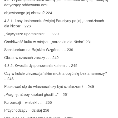
dotyczący oddawania czci
objawionego jej obrazu? 224
4.3.1. Losy testamentu świętej Faustyny po jej „narodzinach
dla Nieba” . 226
„Najwyższe upomnienie” . . . 229
Osobliwość kultu w miejscu „narodzin dla Nieba” 231
Sanktuarium na Rajskim Wzgórzu . .. 239
Obraz w czasach zarazy . . . 242
4.3.2. Kwestia dysponowania kultem . . 245
Czy w kulcie chrześcijańskim można obyć się bez anamnezy?
.. 246
Poczuwać się do własności czy być szafarzem? .. 249
„Pragnę, ażeby kapłani głosili…” . 251
Ku paruzji – wnioski . .. . 255
Przychodzący – dzisiaj 256
Czekając na „ostateczne przyjście…” 261