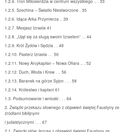
1.2.4. Tron Miłosierdzia w centrum wszystkiego .. . 33
1.2.5. Szechina – Światło Niestworzone . 35
1.2.6. Idąca Arka Przymierza .. 39
1.2.7. Mesjasz Izraela 41
1.2.8. „Ujął się za sługą swoim Izraelem” . . 44
1.2.9. Król Żydów i Sędzia . . 48
1.2.10. Pasterz Izraela . . 50
1.2.11. Nowy Arcykapłan – Nowa Ofiara .. . 52
1.2.12. Duch, Woda i Krew . .. 56
1.2.13. Baranek na górze Syjon . . . 58
1.2.14. Królestwo i kapłani 61
1.3. Podsumowanie i wnioski . . . 64
2. Związki przekazu słownego z objawień świętej Faustyny ze
źródłami biblijnymi
i judaistycznymi . . . 67
2.1. Związki słów Jezusa z objawień świętej Faustyny ze