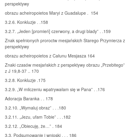
perspektywy
obrazu acheiropoietos Maryi z Guadalupe . 154
3.2.6. Konkluzje . .158
3.2.7. „Jeden [promień] czerwony, a drugi blady” . .159
Znak spełnionych proroctw mesjańskich Starego Przymierza z
perspektywy
obrazu acheiropoietos z Całunu Mesjasza 164
Znaki czasów mesjańskich z perspektywy obrazu „Przebitego”
z J 19,8-37 .. 170
3.2.8. Konkluzje .175
3.2.9. „W milczeniu wpatrywałam się w Pana” . .176
Adoracja Baranka . . 178
3.2.10. „Wymaluj obraz” . . .180
3.2.11. „Jezu, ufam Tobie” . . .182
3.2.12. „Obiecuję, że…” . 184
3.3. Podsumowanie i wnioski . . . 186