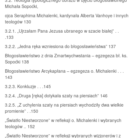
Michała Sopoćki,
ojca Seraphima Michalenki, kardynała Alberta Vanhoye i innych
teologów 130
3.2.1. „Ujrzałam Pana Jezusa ubranego w szacie białej” . .
.133
3.2.2. „Jedna ręka wzniesiona do błogosławieństwa” 137
Błogosławieństwo z dnia Zmartwychwstania – egzegeza bł. ks.
Sopoćki 138
Błogosławieństwo Arcykapłana – egzegeza o. Michalenki . . .
143
3.2.3. Konkluzje . . .145
3.2.4. „Druga [ręka] dotykała szaty na piersiach” 146
3.2.5. „Z uchylenia szaty na piersiach wychodziły dwa wielkie
promienie” . .150
„Światło Niestworzone” w refleksji o. Michalenki i wybranych
teologów .. 152
„Światło Niestworzone” w refleksji wybranych wizjonerów i z