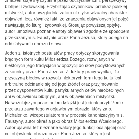
biblijnej i żydowskiej. Przybliżając czytelnikowi przekaz polskiej
mistyczki, autor uwzględnia zatem nie tylko wizualny charakter
objawień, lecz również fakt, że znaczenia objawionych jej pojęć
nawiązują do liturgii żydowskiej. Stosując powyższą optykę,
autor umożliwia poznanie istoty objawień zgodnie ze sposobem
przekazanym s. Faustynie przez Pana Jezusa, który polega na
oddziaływaniu obrazu i słowa.
Jeden z istotnych postulatów pracy dotyczy skorygowania
błędnych form kultu Miłosierdzia Bożego, rozwijanych w
niektórych jego tradycjach w opozycji do słów podyktowanych
zakonnicy przez Pana Jezusa. Z lektury pracy wynika, że
przyczyną błędów w rozwoju niektórych form tego kultu jest
arbitralne odcinanie się od jego źródeł oraz przyjmowanie
przez dysponentów kultu partykularnych celów nieobec-nych
ani w objawieniu biblijnym, ani w objawieniach mistyczki.
Najważniejszym przesłaniem książki jest jednak przybliżenie
przekazu zawartego w objawionym obrazie, który za o.
Michalenko, wicepostulatorem w procesie kanonizacyjnym s.
Faustyny, autor określa jako obraz Miłosierdzia Wcielonego.
Autor ujawnia też nieznane walory jego funkcji ocalającej oraz
cel objawienia obrazu przez Pana Jezusa, którym jest