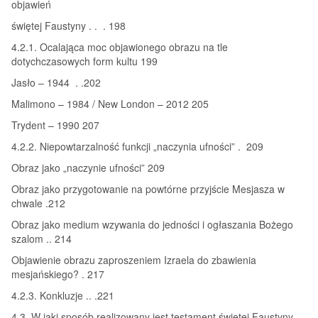
objawień
świętej Faustyny . . . 198
4.2.1. Ocalająca moc objawionego obrazu na tle
dotychczasowych form kultu 199
Jasło – 1944 . .202
Malimono – 1984 / New London – 2012 205
Trydent – 1990 207
4.2.2. Niepowtarzalność funkcji „naczynia ufności” . 209
Obraz jako „naczynie ufności” 209
Obraz jako przygotowanie na powtórne przyjście Mesjasza w
chwale .212
Obraz jako medium wzywania do jedności i ogłaszania Bożego
szalom .. 214
Objawienie obrazu zaproszeniem Izraela do zbawienia
mesjańskiego? . 217
4.2.3. Konkluzje .. .221
4.3. W jaki sposób realizowany jest testament świętej Faustyny