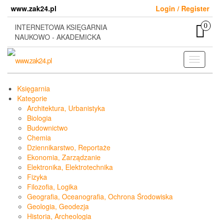
Skip
www.zak24.pl
Login / Register
to
the
0
INTERNETOWA KSIĘGARNIA
content
NAUKOWO - AKADEMICKA
Toggle
navigati
Księgarnia
Kategorie
Architektura, Urbanistyka
Biologia
Budownictwo
Chemia
Dziennikarstwo, Reportaże
Ekonomia, Zarządzanie
Elektronika, Elektrotechnika
Fizyka
Filozofia, Logika
Geografia, Oceanografia, Ochrona Środowiska
Geologia, Geodezja
Historia, Archeologia