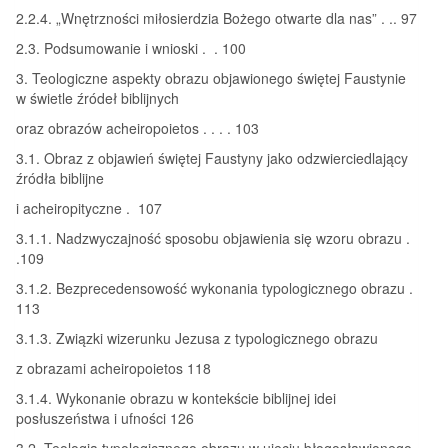
2.2.4. „Wnętrzności miłosierdzia Bożego otwarte dla nas” . .. 97
2.3. Podsumowanie i wnioski . . 100
3. Teologiczne aspekty obrazu objawionego świętej Faustynie
w świetle źródeł biblijnych
oraz obrazów acheiropoietos . . . . 103
3.1. Obraz z objawień świętej Faustyny jako odzwierciedlający
źródła biblijne
i acheiropityczne . 107
3.1.1. Nadzwyczajność sposobu objawienia się wzoru obrazu .
.109
3.1.2. Bezprecedensowość wykonania typologicznego obrazu .
113
3.1.3. Związki wizerunku Jezusa z typologicznego obrazu
z obrazami acheiropoietos 118
3.1.4. Wykonanie obrazu w kontekście biblijnej idei
posłuszeństwa i ufności 126
3.2. Teologia typologicznego obrazu w ujęciu błogosławionego