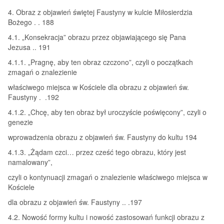
4. Obraz z objawień świętej Faustyny w kulcie Miłosierdzia
Bożego . . 188
4.1. „Konsekracja” obrazu przez objawiającego się Pana
Jezusa .. 191
4.1.1. „Pragnę, aby ten obraz czczono”, czyli o początkach
zmagań o znalezienie
właściwego miejsca w Kościele dla obrazu z objawień św.
Faustyny . .192
4.1.2. „Chcę, aby ten obraz był uroczyście poświęcony”, czyli o
genezie
wprowadzenia obrazu z objawień św. Faustyny do kultu 194
4.1.3. „Żądam czci… przez cześć tego obrazu, który jest
namalowany”,
czyli o kontynuacji zmagań o znalezienie właściwego miejsca w
Kościele
dla obrazu z objawień św. Faustyny .. .197
4.2. Nowość formy kultu i nowość zastosowań funkcji obrazu z