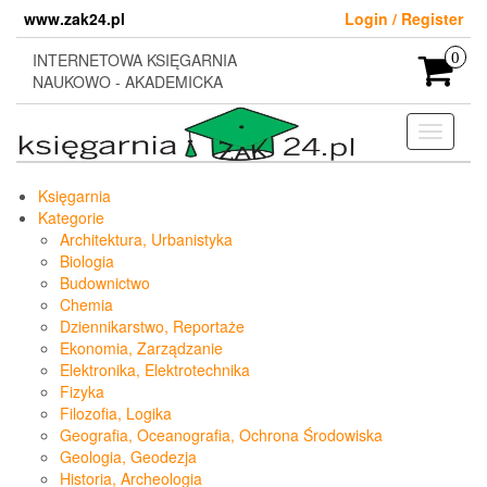
Skip
www.zak24.pl
Login / Register
to
the
INTERNETOWA KSIĘGARNIA
0
content
NAUKOWO - AKADEMICKA
Toggle
navigati
Księgarnia
Kategorie
Architektura, Urbanistyka
Biologia
Budownictwo
Chemia
Dziennikarstwo, Reportaże
Ekonomia, Zarządzanie
Elektronika, Elektrotechnika
Fizyka
Filozofia, Logika
Geografia, Oceanografia, Ochrona Środowiska
Geologia, Geodezja
Historia, Archeologia