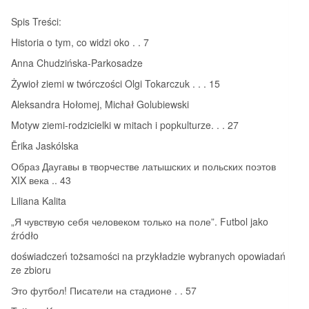
Spis Treści:
Historia o tym, co widzi oko . . 7
Anna Chudzińska-Parkosadze
Żywioł ziemi w twórczości Olgi Tokarczuk . . . 15
Aleksandra Hołomej, Michał Golubiewski
Motyw ziemi-rodzicielki w mitach i popkulturze. . . 27
Ērika Jaskólska
Образ Даугавы в творчестве латышских и польских поэтов
XIX века .. 43
Liliana Kalita
„Я чувствую себя человеком только на поле”. Futbol jako
źródło
doświadczeń tożsamości na przykładzie wybranych opowiadań
ze zbioru
Это футбол! Писатели на стадионе . . 57