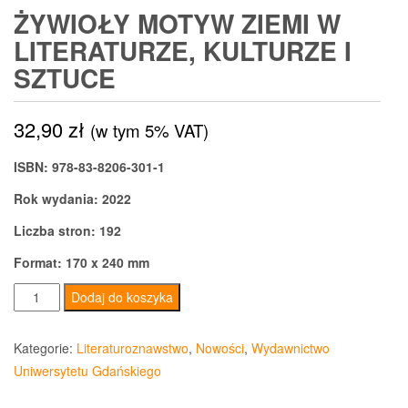
ŻYWIOŁY MOTYW ZIEMI W
LITERATURZE, KULTURZE I
SZTUCE
32,90
zł
(w tym 5% VAT)
ISBN: 978-83-8206-301-1
Rok wydania: 2022
Liczba stron: 192
Format: 170 x 240 mm
ilość
Dodaj do koszyka
Żywioły
Motyw
Kategorie:
Literaturoznawstwo
,
Nowości
,
Wydawnictwo
ziemi
Uniwersytetu Gdańskiego
w
literaturze,