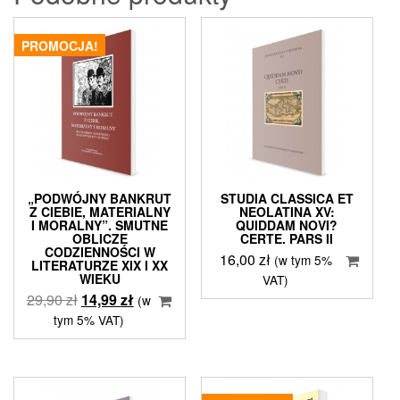
PROMOCJA!
„PODWÓJNY BANKRUT
STUDIA CLASSICA ET
Z CIEBIE, MATERIALNY
NEOLATINA XV:
I MORALNY”. SMUTNE
QUIDDAM NOVI?
OBLICZE
CERTE. PARS II
CODZIENNOŚCI W
16,00
zł
(w tym 5%
LITERATURZE XIX I XX
WIEKU
VAT)
Pierwotna
Aktualna
29,90
zł
14,99
zł
(w
cena
cena
tym 5% VAT)
wynosiła:
wynosi:
29,90 zł.
14,99 zł.