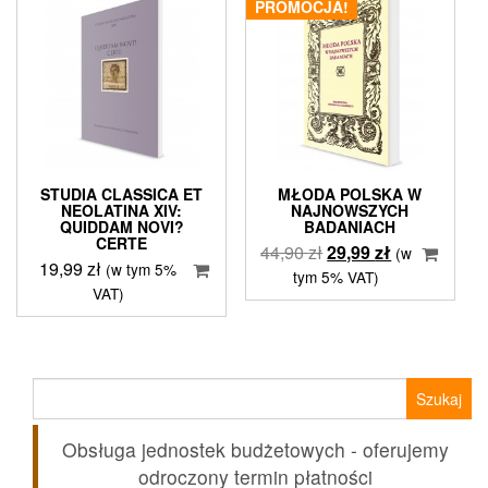
PROMOCJA!
STUDIA CLASSICA ET
MŁODA POLSKA W
NEOLATINA XIV:
NAJNOWSZYCH
QUIDDAM NOVI?
BADANIACH
CERTE
Pierwotna
Aktualna
44,90
zł
29,99
zł
(w
19,99
zł
(w tym 5%
cena
cena
tym 5% VAT)
VAT)
wynosiła:
wynosi:
44,90 zł.
29,99 zł.
Szukaj:
Obsługa jednostek budżetowych - oferujemy
odroczony termin płatności