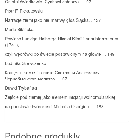
Ostatni świadkowie, Cynkowi chłopcy) . 127
Piotr F. Piekutowski
Narracje ziemi jako nie-martwy głos Śląska. . 137
Maria Sibińska
Powieść Ludviga Holberga Nicolai Klimii iter subterraneum
(1741),
czyli wędrówki po świecie postawionym na głowie . . 149
Ludmiła Szewczenko
Концепт „земля” в книге Светланы Алексиевич
Чернобыльская молитва. . 167
Dawid Trybański
Zejście pod ziemię jako element inicjacji wolnomularskiej
na podstawie twórczości Michaiła Osorgina . .. 183
Podobne produkty