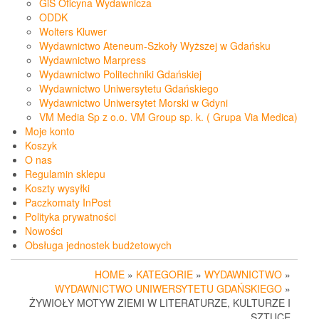
GiS Oficyna Wydawnicza
ODDK
Wolters Kluwer
Wydawnictwo Ateneum-Szkoły Wyższej w Gdańsku
Wydawnictwo Marpress
Wydawnictwo Politechniki Gdańskiej
Wydawnictwo Uniwersytetu Gdańskiego
Wydawnictwo Uniwersytet Morski w Gdyni
VM Media Sp z o.o. VM Group sp. k. ( Grupa Via Medica)
Moje konto
Koszyk
O nas
Regulamin sklepu
Koszty wysyłki
Paczkomaty InPost
Polityka prywatności
Nowości
Obsługa jednostek budżetowych
HOME
»
KATEGORIE
»
WYDAWNICTWO
»
WYDAWNICTWO UNIWERSYTETU GDAŃSKIEGO
»
ŻYWIOŁY MOTYW ZIEMI W LITERATURZE, KULTURZE I
SZTUCE