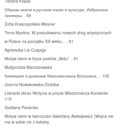
Tatiana Kopac
Образы земли в русском языке и культуре. Избранные
примеры. . 69
Zofia Krasnopolska-Wesner
Terra Mystica. W poszukiwaniu nowych dróg artystycznych
w Polsce na początku XX wieku .. . 81
Agnieszka Lis-Czapiga
Motyw ziemi w liryce poetów „Skitu” . 91
Małgorzata Marciszewska
Киммерия в дневнике Максимилиана Волошина. .. 105
Joanna Nowakowska-Ozdoba
Literacki obraz Wołynia w prozie Włodzimierza Korolenki. .
115
Svetlana Pavlenko
Motyw ziemi w twórczości Swietłany Aleksijewicz (Wojna nie
ma w sobie nic z kobiety,