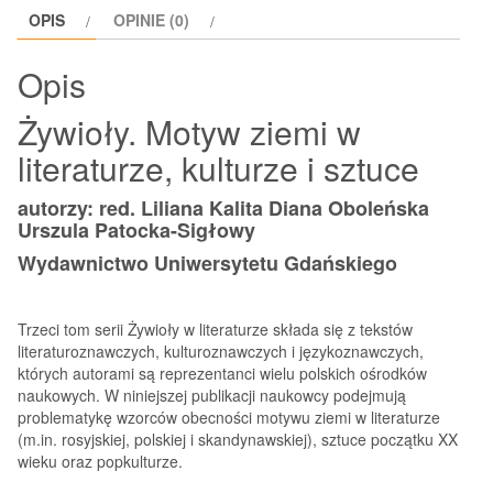
OPIS
OPINIE (0)
kulturze
i
Opis
sztuce
Żywioły. Motyw ziemi w
literaturze, kulturze i sztuce
autorzy: red. Liliana Kalita Diana Oboleńska
Urszula Patocka-Sigłowy
Wydawnictwo Uniwersytetu Gdańskiego
Trzeci tom serii Żywioły w literaturze składa się z tekstów
literaturoznawczych, kulturoznawczych i językoznawczych,
których autorami są reprezentanci wielu polskich ośrodków
naukowych. W niniejszej publikacji naukowcy podejmują
problematykę wzorców obecności motywu ziemi w literaturze
(m.in. rosyjskiej, polskiej i skandynawskiej), sztuce początku XX
wieku oraz popkulturze.