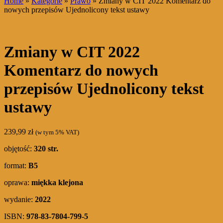
Home
»
Kategorie
»
Prawo
» Zmiany w CIT 2022 Komentarz do
nowych przepisów Ujednolicony tekst ustawy
Zmiany w CIT 2022
Komentarz do nowych
przepisów Ujednolicony tekst
ustawy
239,99
zł
(w tym 5% VAT)
objętość:
320 str.
format:
B5
oprawa:
miękka klejona
wydanie:
2022
ISBN:
978-83-7804-799-5