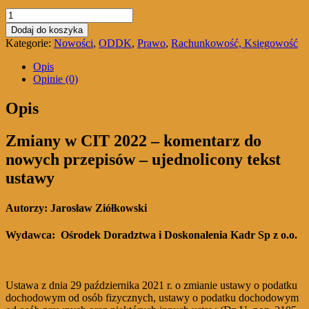
ilość
Zmiany
Dodaj do koszyka
w
Kategorie:
Nowości
,
ODDK
,
Prawo
,
Rachunkowość, Księgowość
CIT
2022
Opis
Komentarz
Opinie (0)
do
nowych
Opis
przepisów
Ujednolicony
Zmiany w CIT 2022 – komentarz do
tekst
ustawy
nowych przepisów – ujednolicony tekst
ustawy
Autorzy: Jarosław Ziółkowski
Wydawca:
Ośrodek Doradztwa i Doskonalenia Kadr Sp z o.o.
Ustawa z dnia 29 października 2021 r. o zmianie ustawy o podatku
dochodowym od osób fizycznych, ustawy o podatku dochodowym