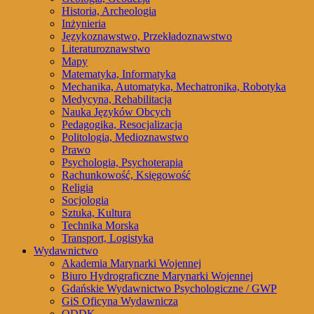
Historia, Archeologia
Inżynieria
Językoznawstwo, Przekładoznawstwo
Literaturoznawstwo
Mapy
Matematyka, Informatyka
Mechanika, Automatyka, Mechatronika, Robotyka
Medycyna, Rehabilitacja
Nauka Języków Obcych
Pedagogika, Resocjalizacja
Politologia, Medioznawstwo
Prawo
Psychologia, Psychoterapia
Rachunkowość, Księgowość
Religia
Socjologia
Sztuka, Kultura
Technika Morska
Transport, Logistyka
Wydawnictwo
Akademia Marynarki Wojennej
Biuro Hydrograficzne Marynarki Wojennej
Gdańskie Wydawnictwo Psychologiczne / GWP
GiS Oficyna Wydawnicza
ODDK