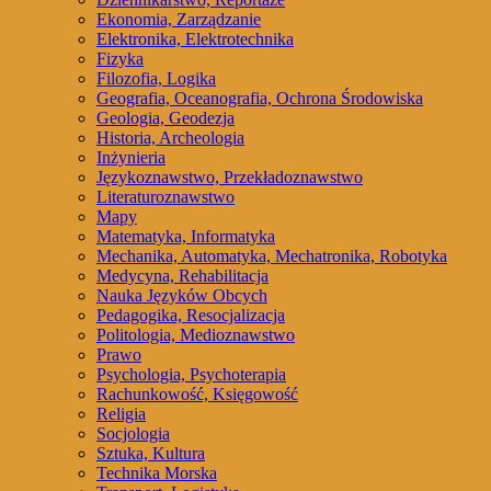
Ekonomia, Zarządzanie
Elektronika, Elektrotechnika
Fizyka
Filozofia, Logika
Geografia, Oceanografia, Ochrona Środowiska
Geologia, Geodezja
Historia, Archeologia
Inżynieria
Językoznawstwo, Przekładoznawstwo
Literaturoznawstwo
Mapy
Matematyka, Informatyka
Mechanika, Automatyka, Mechatronika, Robotyka
Medycyna, Rehabilitacja
Nauka Języków Obcych
Pedagogika, Resocjalizacja
Politologia, Medioznawstwo
Prawo
Psychologia, Psychoterapia
Rachunkowość, Księgowość
Religia
Socjologia
Sztuka, Kultura
Technika Morska