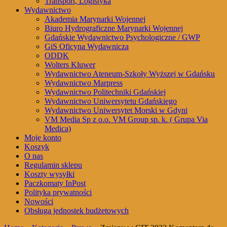
Transport, Logistyka
Wydawnictwo
Akademia Marynarki Wojennej
Biuro Hydrograficzne Marynarki Wojennej
Gdańskie Wydawnictwo Psychologiczne / GWP
GiS Oficyna Wydawnicza
ODDK
Wolters Kluwer
Wydawnictwo Ateneum-Szkoły Wyższej w Gdańsku
Wydawnictwo Marpress
Wydawnictwo Politechniki Gdańskiej
Wydawnictwo Uniwersytetu Gdańskiego
Wydawnictwo Uniwersytet Morski w Gdyni
VM Media Sp z o.o. VM Group sp. k. ( Grupa Via
Medica)
Moje konto
Koszyk
O nas
Regulamin sklepu
Koszty wysyłki
Paczkomaty InPost
Polityka prywatności
Nowości
Obsługa jednostek budżetowych