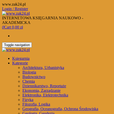
Skip
www.zak24.pl
to
Login / Register
the
content
INTERNETOWA KSIĘGARNIA NAUKOWO -
AKADEMICKA
0
Cart
0,00 zł
Toggle navigation
Księgarnia
Kategorie
Architektura, Urbanistyka
Biologia
Budownictwo
Chemia
Dziennikarstwo, Reportaże
Ekonomia, Zarządzanie
Elektronika, Elektrotechnika
Fizyka
Filozofia, Logika
Geografia, Oceanografia, Ochrona Środowiska
Geologia, Geodezja