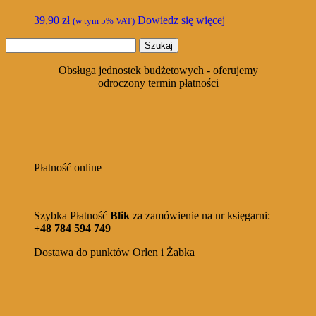
39,90
zł
Dowiedz się więcej
(w tym 5% VAT)
Szukaj:
Obsługa jednostek budżetowych - oferujemy
odroczony termin płatności
Płatność online
Szybka Płatność
Blik
za zamówienie na nr księgarni:
+48 784 594 749
Dostawa do punktów Orlen i Żabka