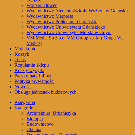
Wolters Kluwer
Wydawnictwo Ateneum-Szkoły Wyższej w Gdańsku
Wydawnictwo Marpress
Wydawnictwo Politechniki Gdańskiej
Wydawnictwo Uniwersytetu Gdańskiego
Wydawnictwo Uniwersytet Morski w Gdyni
VM Media Sp z o.o. VM Group sp. k. ( Grupa Via
Medica)
Moje konto
Koszyk
O nas
Regulamin sklepu
Koszty wysyłki
Paczkomaty InPost
Polityka prywatności
Nowości
Obsługa jednostek budżetowych
Księgarnia
Kategorie
Architektura, Urbanistyka
Biologia
Budownictwo
Chemia
Dziennikarstwo, Reportaże