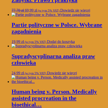
Zabytki. Prawo i praktyka
Pierwotna
Aktualna
77,70
zł
69,99
zł
Dowiedz się więcej
(w tym 5% VAT)
cena
cena
wynosiła:
wynosi:
77,70 zł.
69,99 zł.
Partie polityczne w Polsce. Wybrane
zagadnienia
19,99
zł
Dodaj do koszyka
(w tym 5% VAT)
Supradyscyplinarna analiza praw
człowieka
24,99
zł
Dowiedz się więcej
(w tym 5% VAT)
Human being v. Person. Medically
assisted procreation in the
bioethical…