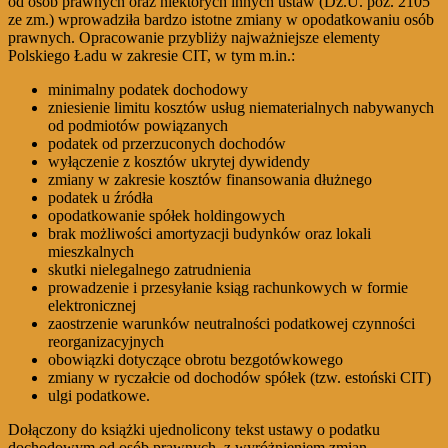
od osób prawnych oraz niektórych innych ustaw (Dz.U. poz. 2105
ze zm.) wprowadziła bardzo istotne zmiany w opodatkowaniu osób
prawnych. Opracowanie przybliży najważniejsze elementy
Polskiego Ładu w zakresie CIT, w tym m.in.:
minimalny podatek dochodowy
zniesienie limitu kosztów usług niematerialnych nabywanych
od podmiotów powiązanych
podatek od przerzuconych dochodów
wyłączenie z kosztów ukrytej dywidendy
zmiany w zakresie kosztów finansowania dłużnego
podatek u źródła
opodatkowanie spółek holdingowych
brak możliwości amortyzacji budynków oraz lokali
mieszkalnych
skutki nielegalnego zatrudnienia
prowadzenie i przesyłanie ksiąg rachunkowych w formie
elektronicznej
zaostrzenie warunków neutralności podatkowej czynności
reorganizacyjnych
obowiązki dotyczące obrotu bezgotówkowego
zmiany w ryczałcie od dochodów spółek (tzw. estoński CIT)
ulgi podatkowe.
Dołączony do książki ujednolicony tekst ustawy o podatku
dochodowym od osób prawnych, z wyróżnieniem zmian