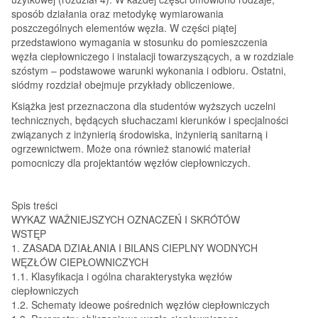
sposób działania oraz metodykę wymiarowania
poszczególnych elementów węzła. W części piątej
przedstawiono wymagania w stosunku do pomieszczenia
węzła ciepłowniczego i instalacji towarzyszących, a w rozdziale
szóstym – podstawowe warunki wykonania i odbioru. Ostatni,
siódmy rozdział obejmuje przykłady obliczeniowe.
Książka jest przeznaczona dla studentów wyższych uczelni
technicznych, będących słuchaczami kierunków i specjalności
związanych z inżynierią środowiska, inżynierią sanitarną i
ogrzewnictwem. Może ona również stanowić materiał
pomocniczy dla projektantów węzłów ciepłowniczych.
Spis treści
WYKAZ WAŻNIEJSZYCH OZNACZEŃ I SKRÓTÓW
WSTĘP
1. ZASADA DZIAŁANIA I BILANS CIEPLNY WODNYCH
WĘZŁÓW CIEPŁOWNICZYCH
1.1. Klasyfikacja i ogólna charakterystyka węzłów
ciepłowniczych
1.2. Schematy ideowe pośrednich węzłów ciepłowniczych