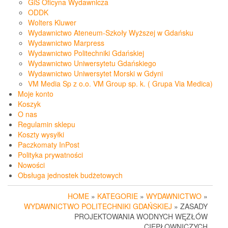
GiS Oficyna Wydawnicza
ODDK
Wolters Kluwer
Wydawnictwo Ateneum-Szkoły Wyższej w Gdańsku
Wydawnictwo Marpress
Wydawnictwo Politechniki Gdańskiej
Wydawnictwo Uniwersytetu Gdańskiego
Wydawnictwo Uniwersytet Morski w Gdyni
VM Media Sp z o.o. VM Group sp. k. ( Grupa Via Medica)
Moje konto
Koszyk
O nas
Regulamin sklepu
Koszty wysyłki
Paczkomaty InPost
Polityka prywatności
Nowości
Obsługa jednostek budżetowych
HOME
»
KATEGORIE
»
WYDAWNICTWO
»
WYDAWNICTWO POLITECHNIKI GDAŃSKIEJ
» ZASADY
PROJEKTOWANIA WODNYCH WĘZŁÓW
CIEPŁOWNICZYCH