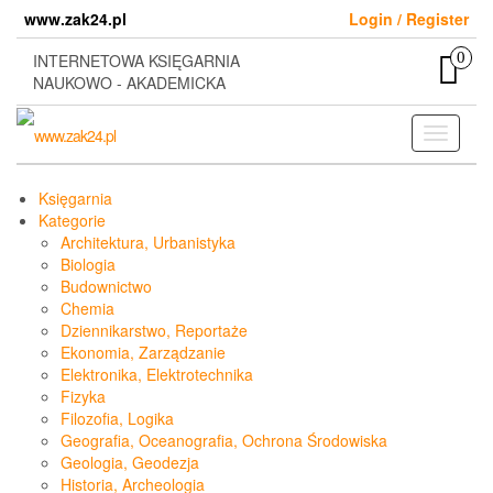
Skip
www.zak24.pl
Login / Register
to
the
0
INTERNETOWA KSIĘGARNIA
content
NAUKOWO - AKADEMICKA
Toggle
navigati
Księgarnia
Kategorie
Architektura, Urbanistyka
Biologia
Budownictwo
Chemia
Dziennikarstwo, Reportaże
Ekonomia, Zarządzanie
Elektronika, Elektrotechnika
Fizyka
Filozofia, Logika
Geografia, Oceanografia, Ochrona Środowiska
Geologia, Geodezja
Historia, Archeologia