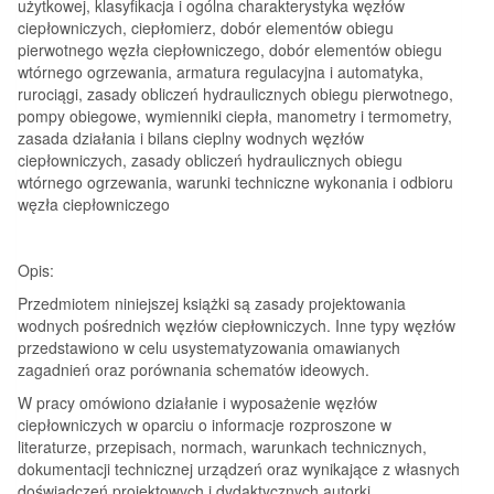
użytkowej, klasyfikacja i ogólna charakterystyka węzłów
ciepłowniczych, ciepłomierz, dobór elementów obiegu
pierwotnego węzła ciepłowniczego, dobór elementów obiegu
wtórnego ogrzewania, armatura regulacyjna i automatyka,
rurociągi, zasady obliczeń hydraulicznych obiegu pierwotnego,
pompy obiegowe, wymienniki ciepła, manometry i termometry,
zasada działania i bilans cieplny wodnych węzłów
ciepłowniczych, zasady obliczeń hydraulicznych obiegu
wtórnego ogrzewania, warunki techniczne wykonania i odbioru
węzła ciepłowniczego
Opis:
Przedmiotem niniejszej książki są zasady projektowania
wodnych pośrednich węzłów ciepłowniczych. Inne typy węzłów
przedstawiono w celu usystematyzowania omawianych
zagadnień oraz porównania schematów ideowych.
W pracy omówiono działanie i wyposażenie węzłów
ciepłowniczych w oparciu o informacje rozproszone w
literaturze, przepisach, normach, warunkach technicznych,
dokumentacji technicznej urządzeń oraz wynikające z własnych
doświadczeń projektowych i dydaktycznych autorki.