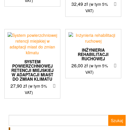
VAT)
32,49
zł
(w tym 5%
VAT)
INŻYNIERIA
REHABILITACJI
RUCHOWEJ
SYSTEM
26,00
zł
(w tym 5%
POWIERZCHNIOWEJ
RETENCJI MIEJSKIEJ
VAT)
W ADAPTACJI MIAST
DO ZMIAN KLIMATU
27,90
zł
(w tym 5%
VAT)
Szukaj: