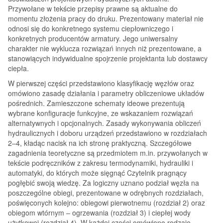
Przywołane w tekście przepisy prawne są aktualne do
momentu złożenia pracy do druku. Prezentowany materiał nie
odnosi się do konkretnego systemu ciepłowniczego i
konkretnych producentów armatury. Jego uniwersalny
charakter nie wyklucza rozwiązań innych niż prezentowane, a
stanowiących indywidualne spojrzenie projektanta lub dostawcy
ciepła.
W pierwszej części przedstawiono klasyfikację węzłów oraz
omówiono zasadę działania i parametry obliczeniowe układów
pośrednich. Zamieszczone schematy ideowe prezentują
wybrane konfiguracje funkcyjne, ze wskazaniem rozwiązań
alternatywnych i opcjonalnych. Zasady wykonywania obliczeń
hydraulicznych i doboru urządzeń przedstawiono w rozdziałach
2–4, kładąc nacisk na ich stronę praktyczną. Szczegółowe
zagadnienia teoretyczne są przedmiotem m.in. przywołanych w
tekście podręczników z zakresu termodynamiki, hydrauliki i
automatyki, do których może sięgnąć Czytelnik pragnący
pogłębić swoją wiedzę. Za logiczny uznano podział węzła na
poszczególne obiegi, prezentowane w odrębnych rozdziałach,
poświęconych kolejno: obiegowi pierwotnemu (rozdział 2) oraz
obiegom wtórnym – ogrzewania (rozdział 3) i ciepłej wody
użytkowej (rozdział 4). W każdej części omówiono rodzaje,