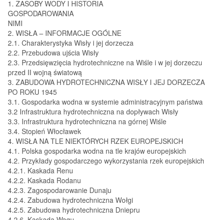
1. ZASOBY WODY I HISTORIA
GOSPODAROWANIA
NIMI
2. WISŁA – INFORMACJE OGÓLNE
2.1. Charakterystyka Wisły i jej dorzecza
2.2. Przebudowa ujścia Wisły
2.3. Przedsięwzięcia hydrotechniczne na Wiśle i w jej dorzeczu
przed II wojną światową
3. ZABUDOWA HYDROTECHNICZNA WISŁY I JEJ DORZECZA
PO ROKU 1945
3.1. Gospodarka wodna w systemie administracyjnym państwa
3.2 Infrastruktura hydrotechniczna na dopływach Wisły
3.3. Infrastruktura hydrotechniczna na górnej Wiśle
3.4. Stopień Włocławek
4. WISŁA NA TLE NIEKTÓRYCH RZEK EUROPEJSKICH
4.1. Polska gospodarka wodna na tle krajów europejskich
4.2. Przykłady gospodarczego wykorzystania rzek europejskich
4.2.1. Kaskada Renu
4.2.2. Kaskada Rodanu
4.2.3. Zagospodarowanie Dunaju
4.2.4. Zabudowa hydrotechniczna Wołgi
4.2.5. Zabudowa hydrotechniczna Dniepru
4.2.6. Kaskada Wagu