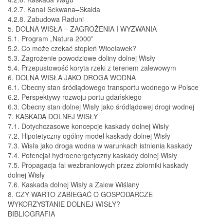
4.2.7. Kanał Sekwana–Skalda
4.2.8. Zabudowa Raduni
5. DOLNA WISŁA – ZAGROŻENIA I WYZWANIA
5.1. Program „Natura 2000”
5.2. Co może czekać stopień Włocławek?
5.3. Zagrożenie powodziowe doliny dolnej Wisły
5.4. Przepustowość koryta rzeki z terenem zalewowym
6. DOLNA WISŁA JAKO DROGA WODNA
6.1. Obecny stan śródlądowego transportu wodnego w Polsce
6.2. Perspektywy rozwoju portu gdańskiego
6.3. Obecny stan dolnej Wisły jako śródlądowej drogi wodnej
7. KASKADA DOLNEJ WISŁY
7.1. Dotychczasowe koncepcje kaskady dolnej Wisły
7.2. Hipotetyczny ogólny model kaskady dolnej Wisły
7.3. Wisła jako droga wodna w warunkach istnienia kaskady
7.4. Potencjał hydroenergetyczny kaskady dolnej Wisły
7.5. Propagacja fal wezbraniowych przez zbiorniki kaskady
dolnej Wisły
7.6. Kaskada dolnej Wisły a Zalew Wiślany
8. CZY WARTO ZABIEGAĆ O GOSPODARCZE
WYKORZYSTANIE DOLNEJ WISŁY?
BIBLIOGRAFIA