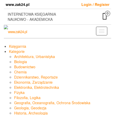
Skip
www.zak24.pl
Login / Register
to
the
0
INTERNETOWA KSIĘGARNIA
content
NAUKOWO - AKADEMICKA
Toggle
navigati
Księgarnia
Kategorie
Architektura, Urbanistyka
Biologia
Budownictwo
Chemia
Dziennikarstwo, Reportaże
Ekonomia, Zarządzanie
Elektronika, Elektrotechnika
Fizyka
Filozofia, Logika
Geografia, Oceanografia, Ochrona Środowiska
Geologia, Geodezja
Historia, Archeologia