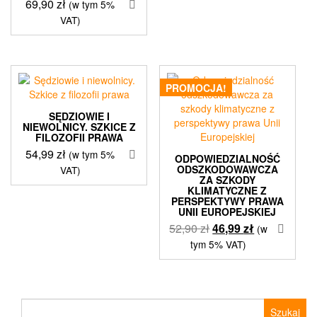
69,90
zł
(w tym 5%
VAT)
PROMOCJA!
SĘDZIOWIE I
NIEWOLNICY. SZKICE Z
FILOZOFII PRAWA
54,99
zł
(w tym 5%
ODPOWIEDZIALNOŚĆ
ODSZKODOWAWCZA
VAT)
ZA SZKODY
KLIMATYCZNE Z
PERSPEKTYWY PRAWA
UNII EUROPEJSKIEJ
Pierwotna
Aktualna
52,90
zł
46,99
zł
(w
cena
cena
tym 5% VAT)
wynosiła:
wynosi:
52,90 zł.
46,99 zł.
Szukaj: