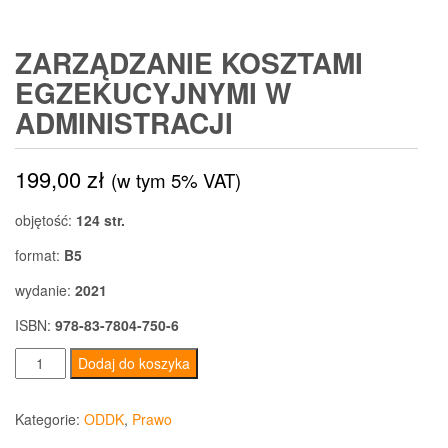
ZARZĄDZANIE KOSZTAMI
EGZEKUCYJNYMI W
ADMINISTRACJI
199,00
zł
(w tym 5% VAT)
objętość:
124 str.
format:
B5
wydanie:
2021
ISBN:
978-83-7804-750-6
ilość
Dodaj do koszyka
Zarządzanie
kosztami
Kategorie:
ODDK
,
Prawo
egzekucyjnymi