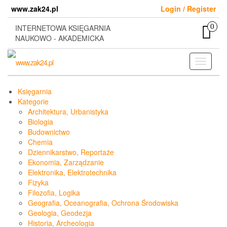
Skip
www.zak24.pl
Login / Register
to
the
0
INTERNETOWA KSIĘGARNIA
content
NAUKOWO - AKADEMICKA
Toggle
navigati
Księgarnia
Kategorie
Architektura, Urbanistyka
Biologia
Budownictwo
Chemia
Dziennikarstwo, Reportaże
Ekonomia, Zarządzanie
Elektronika, Elektrotechnika
Fizyka
Filozofia, Logika
Geografia, Oceanografia, Ochrona Środowiska
Geologia, Geodezja
Historia, Archeologia