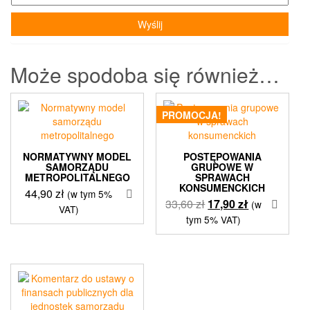
Może spodoba się również…
PROMOCJA!
NORMATYWNY MODEL
POSTĘPOWANIA
SAMORZĄDU
GRUPOWE W
METROPOLITALNEGO
SPRAWACH
KONSUMENCKICH
44,90
zł
(w tym 5%
Pierwotna
Aktualna
33,60
zł
17,90
zł
(w
VAT)
cena
cena
tym 5% VAT)
wynosiła:
wynosi:
33,60 zł.
17,90 zł.