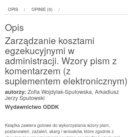
w
OPIS
OPINIE (0)
administracji
Opis
Zarządzanie kosztami
egzekucyjnymi w
administracji. Wzory pism z
komentarzem (z
suplementem elektronicznym)
Zofia Wojdylak-Sputowska, Arkadiusz
autorzy:
Jerzy Sputowski
Wydawnictwo ODDK
Książka zawiera gotowe do wykorzystania wzory pism,
postanowień, zażaleń, skarg i wniosków, które zgodnie z