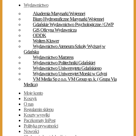
Wydawnictwo
Akademia Marynarki Wojennej
Biuro Hydrograficzne Marynarki Wojennej
Gdańskie Wydawnictwo Psychologiczne / GWP
GiS Oficyna Wydawnicza
ODDK
Wolters Kluwer
Wydawnictwo Ateneum-Szkoły Wyższej w
Gdańsku
Wydawnictwo Marpress
Wydawnictwo Politechniki Gdańskiej
Wydawnictwo Uniwersytetu Gdańskiego
Wydawnictwo Uniwersytet Morski w Gdyni
VM Media Sp z o.o. VM Group sp. k. ( Grupa Via
Medica)
Moje konto
Koszyk
O nas
Regulamin sklepu
Koszty wysyłki
Paczkomaty InPost
Polityka prywatności
Nowości