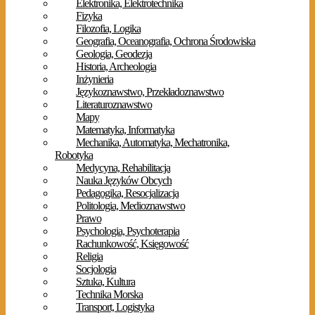
Elektronika, Elektrotechnika
Fizyka
Filozofia, Logika
Geografia, Oceanografia, Ochrona Środowiska
Geologia, Geodezja
Historia, Archeologia
Inżynieria
Językoznawstwo, Przekładoznawstwo
Literaturoznawstwo
Mapy
Matematyka, Informatyka
Mechanika, Automatyka, Mechatronika,
Robotyka
Medycyna, Rehabilitacja
Nauka Języków Obcych
Pedagogika, Resocjalizacja
Politologia, Medioznawstwo
Prawo
Psychologia, Psychoterapia
Rachunkowość, Księgowość
Religia
Socjologia
Sztuka, Kultura
Technika Morska
Transport, Logistyka