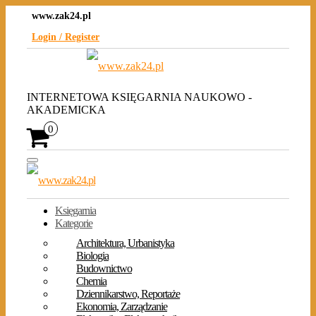
Skip
www.zak24.pl
to
the
Login / Register
content
INTERNETOWA KSIĘGARNIA NAUKOWO -
AKADEMICKA
0
Toggle
navigation
Księgarnia
Kategorie
Architektura, Urbanistyka
Biologia
Budownictwo
Chemia
Dziennikarstwo, Reportaże
Ekonomia, Zarządzanie