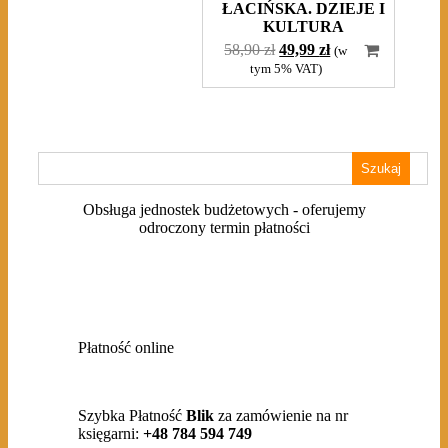
ŁACIŃSKA. DZIEJE I
KULTURA
Pierwotna
Aktualna
58,90
zł
49,99
zł
(w
cena
cena
tym 5% VAT)
wynosiła:
wynosi:
58,90 zł.
49,99 zł.
Szukaj:
Obsługa jednostek budżetowych - oferujemy
odroczony termin płatności
Płatność online
Szybka Płatność
Blik
za zamówienie na nr
księgarni:
+48 784 594 749