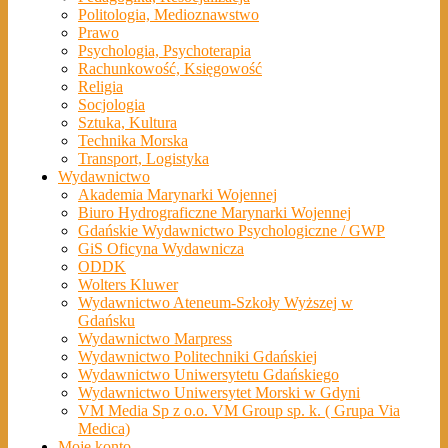
Politologia, Medioznawstwo
Prawo
Psychologia, Psychoterapia
Rachunkowość, Księgowość
Religia
Socjologia
Sztuka, Kultura
Technika Morska
Transport, Logistyka
Wydawnictwo
Akademia Marynarki Wojennej
Biuro Hydrograficzne Marynarki Wojennej
Gdańskie Wydawnictwo Psychologiczne / GWP
GiS Oficyna Wydawnicza
ODDK
Wolters Kluwer
Wydawnictwo Ateneum-Szkoły Wyższej w
Gdańsku
Wydawnictwo Marpress
Wydawnictwo Politechniki Gdańskiej
Wydawnictwo Uniwersytetu Gdańskiego
Wydawnictwo Uniwersytet Morski w Gdyni
VM Media Sp z o.o. VM Group sp. k. ( Grupa Via
Medica)
Moje konto