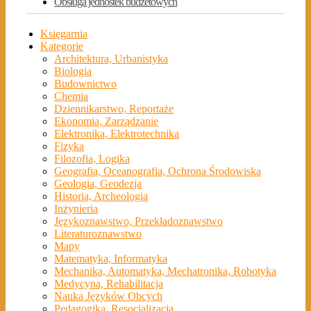
Obsługa jednostek budżetowych
Księgarnia
Kategorie
Architektura, Urbanistyka
Biologia
Budownictwo
Chemia
Dziennikarstwo, Reportaże
Ekonomia, Zarządzanie
Elektronika, Elektrotechnika
Fizyka
Filozofia, Logika
Geografia, Oceanografia, Ochrona Środowiska
Geologia, Geodezja
Historia, Archeologia
Inżynieria
Językoznawstwo, Przekładoznawstwo
Literaturoznawstwo
Mapy
Matematyka, Informatyka
Mechanika, Automatyka, Mechatronika, Robotyka
Medycyna, Rehabilitacja
Nauka Języków Obcych
Pedagogika, Resocjalizacja