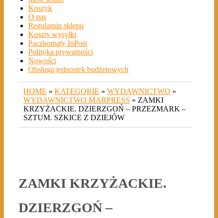
Koszyk
O nas
Regulamin sklepu
Koszty wysyłki
Paczkomaty InPost
Polityka prywatności
Nowości
Obsługa jednostek budżetowych
HOME
»
KATEGORIE
»
WYDAWNICTWO
»
WYDAWNICTWO MARPRESS
» ZAMKI
KRZYŻACKIE. DZIERZGOŃ – PRZEZMARK –
SZTUM. SZKICE Z DZIEJÓW
ZAMKI KRZYŻACKIE.
DZIERZGOŃ –