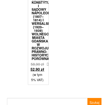
KONSTYTUCYJNY
I
SĄDOWY
NAPOLEOŃSKIEGO
(1807–
1814) I
WERSALSKIEGO
(1920–
1939)
WOLNEGO
MIASTA
GDAŃSKA
W
ROZWOJU
PRAWNO-
HISTORYCZNO-
PORÓWNAWCZYM
58,90
zł
Pierwotna
Aktualna
52,90
zł
cena
cena
(w tym
wynosiła:
wynosi:
5% VAT)
58,90 zł.
52,90 zł.
Szukaj: