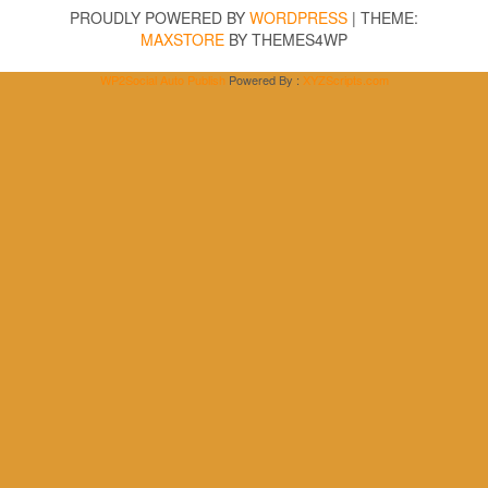
PROUDLY POWERED BY
WORDPRESS
|
THEME:
MAXSTORE
BY THEMES4WP
WP2Social Auto Publish
Powered By :
XYZScripts.com