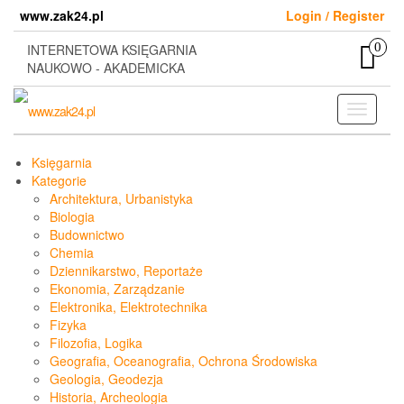
Skip
www.zak24.pl
Login / Register
to
the
0
INTERNETOWA KSIĘGARNIA
content
NAUKOWO - AKADEMICKA
Toggle
navigati
Księgarnia
Kategorie
Architektura, Urbanistyka
Biologia
Budownictwo
Chemia
Dziennikarstwo, Reportaże
Ekonomia, Zarządzanie
Elektronika, Elektrotechnika
Fizyka
Filozofia, Logika
Geografia, Oceanografia, Ochrona Środowiska
Geologia, Geodezja
Historia, Archeologia