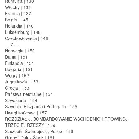
Rumunia | 130
Włochy | 133
Francja | 137
Belgia | 145
Holandia | 146
Luksemburg | 148
Czechosłowacja | 148
— 7 —
Norwegia | 150
Dania | 151
Finlandia | 151
Bułgaria | 151
Węgry | 152
Jugosławia | 153
Grecja | 153
Państwa neutralne | 154
Szwajcaria | 154
Szwecja, Hiszpania i Portugalia | 155
Uwagi końcowe | 157
ROZDZIAŁ 8. BOMBARDOWANIE WSCHODNICH PROWINCJI
TRZECIEJ RZESZY | 159
Szczecin, Świnoujście, Police | 159
Górny i Dolny Śląsk | 161