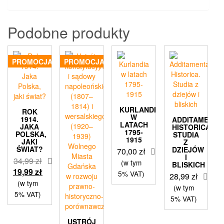
Podobne produkty
PROMOCJA!
PROMOCJA!
KURLANDIA
ROK
W
1914.
ADDITAMENTA
LATACH
JAKA
HISTORICA.
1795-
POLSKA,
STUDIA
1915
JAKI
Z
ŚWIAT?
DZIEJÓW
70,00
zł
I
34,99
zł
(w tym
BLISKICH
Pierwotna
Aktualna
19,99
zł
5% VAT)
28,99
zł
cena
cena
(w tym
(w tym
wynosiła:
wynosi:
5% VAT)
5% VAT)
34,99 zł.
19,99 zł.
USTRÓJ