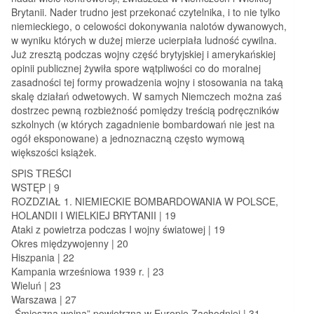
Brytanii. Nader trudno jest przekonać czytelnika, i to nie tylko
niemieckiego, o celowości dokonywania nalotów dywanowych,
w wyniku których w dużej mierze ucierpiała ludność cywilna.
Już zresztą podczas wojny część brytyjskiej i amerykańskiej
opinii publicznej żywiła spore wątpliwości co do moralnej
zasadności tej formy prowadzenia wojny i stosowania na taką
skalę działań odwetowych. W samych Niemczech można zaś
dostrzec pewną rozbieżność pomiędzy treścią podręczników
szkolnych (w których zagadnienie bombardowań nie jest na
ogół eksponowane) a jednoznaczną często wymową
większości książek.
SPIS TREŚCI
WSTĘP | 9
ROZDZIAŁ 1. NIEMIECKIE BOMBARDOWANIA W POLSCE,
HOLANDII I WIELKIEJ BRYTANII | 19
Ataki z powietrza podczas I wojny światowej | 19
Okres międzywojenny | 20
Hiszpania | 22
Kampania wrześniowa 1939 r. | 23
Wieluń | 23
Warszawa | 27
„Śmieszna wojna” powietrzna w Europie Zachodniej | 31