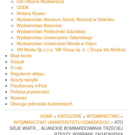
GiS Oficyna Wydawnicza
ODDK
Wolters Kluwer
Wydawnictwo Ateneum-Szkoły Wyższej w Gdańsku
Wydawnictwo Marpress
Wydawnictwo Politechniki Gdańskiej
Wydawnictwo Uniwersytetu Gdańskiego
Wydawnictwo Uniwersytet Morski w Gdyni
VM Media Sp z o.o. VM Group sp. k. ( Grupa Via Medica)
Moje konto
Koszyk
O nas
Regulamin sklepu
Koszty wysyłki
Paczkomaty InPost
Polityka prywatności
Nowości
Obsługa jednostek budżetowych
HOME
»
KATEGORIE
»
WYDAWNICTWO
»
WYDAWNICTWO UNIWERSYTETU GDAŃSKIEGO
» KTO
SIEJE WIATR… ALIANCKIE BOMBARDOWANIA TRZECIEJ
RZESZY. WYBRANE ZAGADNIENIA