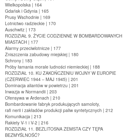
Wielkopolska | 164
Gdańsk i Gdynia | 165
Prusy Wschodnie | 169
Lotnictwo radzieckie | 170
Auschwitz | 173
ROZDZIAŁ 9. ŻYCIE CODZIENNE W BOMBARDOWANYCH
MIASTACH | 177
Alarmy przeciwlotnicze | 177
Zniszczenia zabudowy miejskiej | 180
Schrony | 183
Próby łamania morale ludności niemieckiej | 188
ROZDZIAŁ 10. KU ZAKOŃCZENIU WOJNY W EUROPIE
(CZERWIEC 1944 – MAJ 1945) | 201
Dominacja aliantów w powietrzu | 201
Inwazja w Normandii | 203
Ofensywa w Ardenach | 210
Bombardowanie fabryk produkujących samoloty,
rafi nerii i zakładów produkcji paliw syntetycznych | 212
Komunikacja | 213
Rakiety V-1 i V-2 | 216
ROZDZIAŁ 11. BEZLITOSNA ZEMSTA CZY TĘPA
BEZMYŚLNOŚĆ?