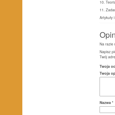
10. Teoria
11. Zadan
Artykuły 
Opin
Na razie 
Napisz pi
Twój adre
Twoja o
Twoja o
Nazwa
*