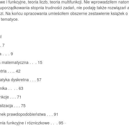
we i funkcyjne, teoria liczb, teoria multifunkcji. Nie wprowadziłem nato
uporządkowania stopnia trudności zadań, nie podaję także rozwiązań a
zi. Na końcu opracowania umieściłem obszerne zestawienie książek o
 tematyce.
i
. 7
 . .. . 9
a matematyczna . . . 15
ia . . .. 42
tyka dyskretna . . . 57
ika . . . . 63
nkcje . . . 71
izacja . . . 75
nek prawdopodobieństwa . . . 91
ia funkcyjne i rózniczkowe . . . 95 ·