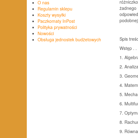
różniczko
O nas
żadnego 
Regulamin sklepu
odpowied
Koszty wysyłki
podobnej
Paczkomaty InPost
Polityka prywatności
Nowości
Spis treśc
Obsługa jednostek budżetowych
Wstęp . . 
1. Algebra
2. Analiz
3. Geometr
4. Matema
5. Mechan
6. Multifu
7. Optymal
8. Rachu
9. Równan