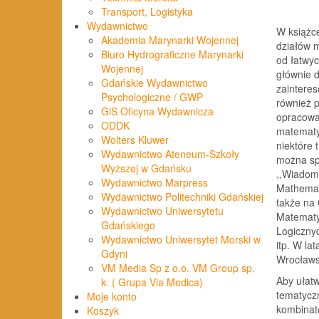
Transport, Logistyka
Wydawnictwo
W książc
Akademia Marynarki Wojennej
działów 
Biuro Hydrograficzne Marynarki
od łatwyc
Wojennej
głównie 
Gdańskie Wydawnictwo
zaintere
Psychologiczne / GWP
również 
GiS Oficyna Wydawnicza
opracowa
ODDK
matematy
Wolters Kluwer
niektóre 
Wydawnictwo Ateneum-Szkoły
można spo
Wyższej w Gdańsku
,,Wiadom
Wydawnictwo Marpress
Mathemati
Wydawnictwo Politechniki Gdańskiej
także na
Wydawnictwo Uniwersytetu
Matematy
Gdańskiego
Logiczny
Wydawnictwo Uniwersytet Morski w
itp. W la
Gdyni
Wrocławs
VM Media Sp z o.o. VM Group sp.
Aby ułatw
k. ( Grupa Via Medica)
tematyczn
Moje konto
kombinat
Koszyk