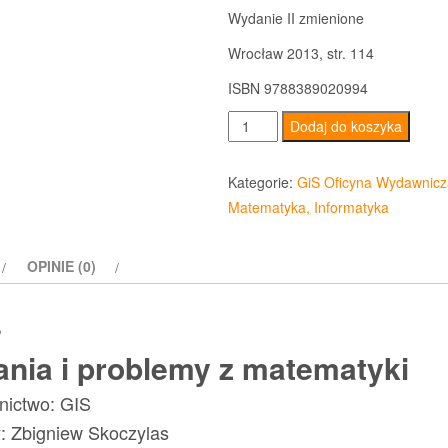
Wydanie II zmienione
Wrocław 2013, str. 114
ISBN 9788389020994
ilość
Dodaj do koszyka
Zadania
i
Kategorie:
GiS Oficyna Wydawnicz
problemy
Matematyka, Informatyka
z
matematyki
OPINIE (0)
s
ania i problemy z matematyki
ictwo: GIS
: Zbigniew Skoczylas