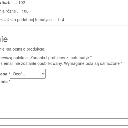
 liczb . . . 102
ia różne . . 108 ·
i książki o podobnej tematyce . . 114
ie
nie ma opinii o produkcie.
erwszą opinię o „Zadania i problemy z matematyki”
s email nie zostanie opublikowany.
Wymagane pola są oznaczone
*
cena
*
pinia
*