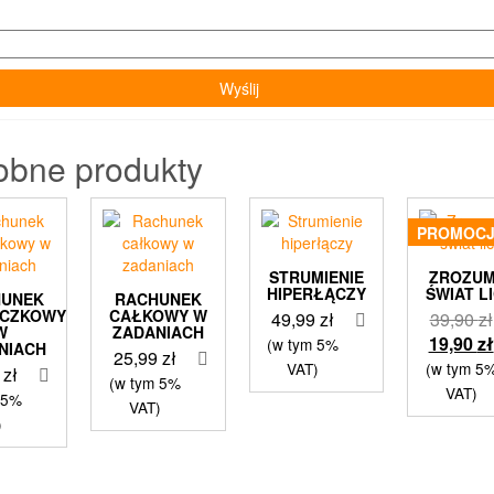
obne produkty
PROMOCJ
STRUMIENIE
ZROZUM
HIPERŁĄCZY
ŚWIAT L
HUNEK
RACHUNEK
ICZKOWY
CAŁKOWY W
49,99
zł
39,90
zł
W
ZADANIACH
19,90
zł
(w tym 5%
NIACH
25,99
zł
VAT)
(w tym 5
9
zł
(w tym 5%
VAT)
 5%
VAT)
)