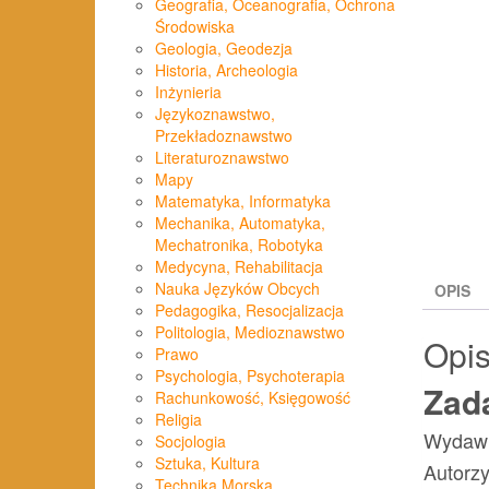
Geografia, Oceanografia, Ochrona
Środowiska
Geologia, Geodezja
Historia, Archeologia
Inżynieria
Językoznawstwo,
Przekładoznawstwo
Literaturoznawstwo
Mapy
Matematyka, Informatyka
Mechanika, Automatyka,
Mechatronika, Robotyka
Medycyna, Rehabilitacja
Nauka Języków Obcych
OPIS
Pedagogika, Resocjalizacja
Politologia, Medioznawstwo
Opi
Prawo
Psychologia, Psychoterapia
Zad
Rachunkowość, Księgowość
Religia
Wydawn
Socjologia
Sztuka, Kultura
Autorzy
Technika Morska