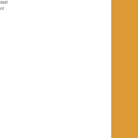
miast
ni