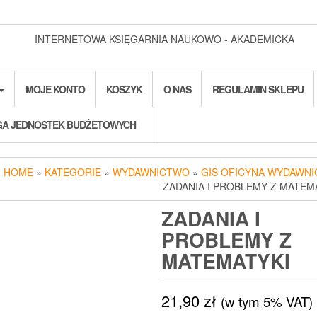
INTERNETOWA KSIĘGARNIA NAUKOWO - AKADEMICKA
MOJE KONTO
KOSZYK
O NAS
REGULAMIN SKLEPU
A JEDNOSTEK BUDŻETOWYCH
HOME
»
KATEGORIE
»
WYDAWNICTWO
»
GIS OFICYNA WYDAWNI
ZADANIA I PROBLEMY Z MATEM
ZADANIA I
PROBLEMY Z
MATEMATYKI
21,90
zł
(w tym 5% VAT)