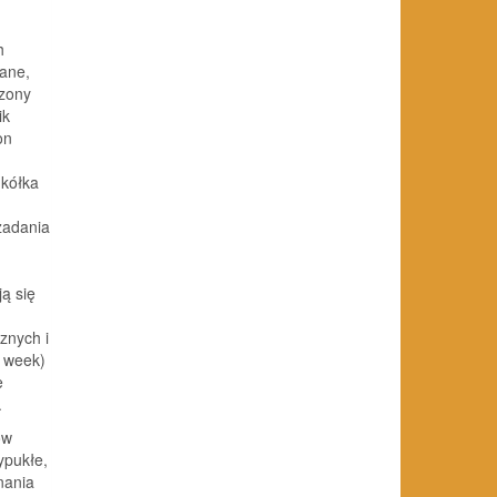
h
ane,
czony
ik
on
(kółka
zadania
ą się
znych i
e week)
e
.
ów
ypukłe,
nania