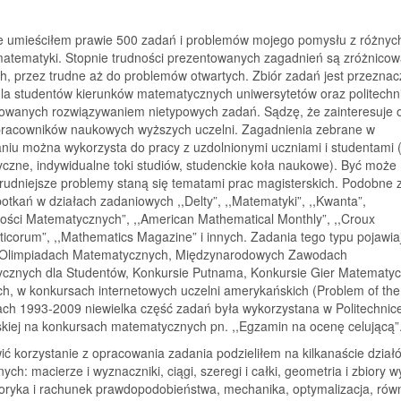
e umieściłem prawie 500 zadań i problemów mojego pomysłu z różnyc
matematyki. Stopnie trudności prezentowanych zagadnień są zróżnicow
h, przez trudne aż do problemów otwartych. Zbiór zadań jest przezna
dla studentów kierunków matematycznych uniwersytetów oraz politechn
sowanych rozwiązywaniem nietypowych zadań. Sądzę, że zainteresuje 
pracowników naukowych wyższych uczelni. Zagadnienia zebrane w
niu można wykorzysta do pracy z uzdolnionymi uczniami i studentami 
czne, indywidualne toki studiów, studenckie koła naukowe). Być może
trudniejsze problemy staną się tematami prac magisterskich. Podobne 
tkań w działach zadaniowych ,,Delty”, ,,Matematyki”, ,,Kwanta”,
ości Matematycznych”, ,,American Mathematical Monthly”, ,,Croux
corum”, ,,Mathematics Magazine” i innych. Zadania tego typu pojawiaj
 Olimpiadach Matematycznych, Międzynarodowych Zawodach
cznych dla Studentów, Konkursie Putnama, Konkursie Gier Matematyc
ch, w konkursach internetowych uczelni amerykańskich (Problem of th
tach 1993-2009 niewielka część zadań była wykorzystana w Politechnic
kiej na konkursach matematycznych pn. ,,Egzamin na ocenę celującą”
ić korzystanie z opracowania zadania podzieliłem na kilkanaście dział
ych: macierze i wyznaczniki, ciągi, szeregi i całki, geometria i zbiory w
oryka i rachunek prawdopodobieństwa, mechanika, optymalizacja, rów