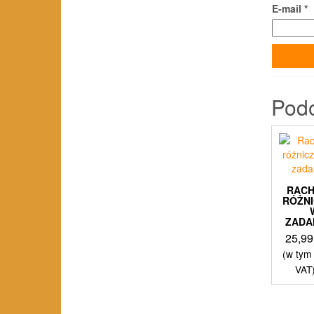
E-mail
*
Pod
RAC
RÓŻN
ZADA
25,9
(w tym
VAT