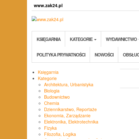
Skip
www.zak24.pl
to
the
content
KSIĘGARNIA
KATEGORIE
WYDAWNICTWO
POLITYKA PRYWATNOŚCI
NOWOŚCI
OBSŁUG
Księgarnia
Kategorie
Architektura, Urbanistyka
Biologia
Budownictwo
Chemia
Dziennikarstwo, Reportaże
Ekonomia, Zarządzanie
Elektronika, Elektrotechnika
Fizyka
Filozofia, Logika