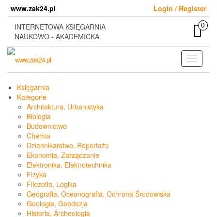
Skip
www.zak24.pl
Login / Register
to
the
0
INTERNETOWA KSIĘGARNIA
content
NAUKOWO - AKADEMICKA
Toggle
navigati
Księgarnia
Kategorie
Architektura, Urbanistyka
Biologia
Budownictwo
Chemia
Dziennikarstwo, Reportaże
Ekonomia, Zarządzanie
Elektronika, Elektrotechnika
Fizyka
Filozofia, Logika
Geografia, Oceanografia, Ochrona Środowiska
Geologia, Geodezja
Historia, Archeologia