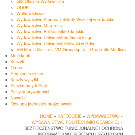
GiS Oficyna Wydawnicza
ODDK
Wolters Kluwer
Wydawnictwo Ateneum-Szkoły Wyższej w Gdańsku
Wydawnictwo Marpress
Wydawnictwo Politechniki Gdańskiej
Wydawnictwo Uniwersytetu Gdańskiego
Wydawnictwo Uniwersytet Morski w Gdyni
VM Media Sp z o.o. VM Group sp. k. ( Grupa Via Medica)
Moje konto
Koszyk
O nas
Regulamin sklepu
Koszty wysyłki
Paczkomaty InPost
Polityka prywatności
Nowości
Obsługa jednostek budżetowych
HOME
»
KATEGORIE
»
WYDAWNICTWO
»
WYDAWNICTWO POLITECHNIKI GDAŃSKIEJ
»
BEZPIECZEŃSTWO FUNKCJONALNE I OCHRONA
INFORMACJI W OBIEKTACH I SYSTEMACH