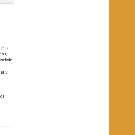
je, a
 się
aściwie
nany
a
 dr