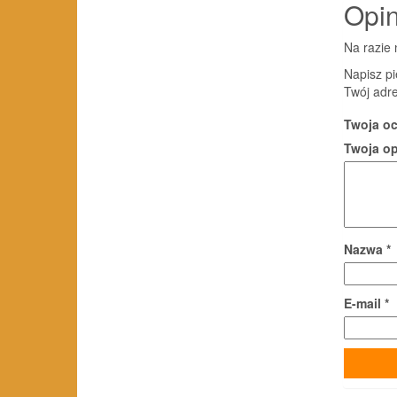
Opin
Na razie 
Napisz p
Twój adre
Twoja o
Twoja o
Nazwa
*
E-mail
*