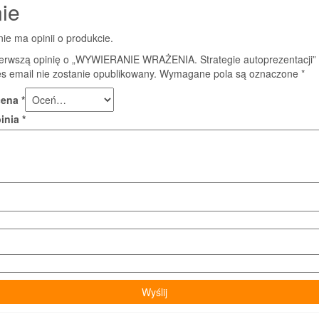
ie
nie ma opinii o produkcie.
ierwszą opinię o „WYWIERANIE WRAŻENIA. Strategie autoprezentacji”
s email nie zostanie opublikowany.
Wymagane pola są oznaczone
*
cena
*
pinia
*