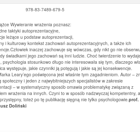
978-83-7489-679-5
siążce Wywieranie wrażenia poznasz:
dne taktyki autoprezentacyjne,
je leżące u podstaw autoprezentacji,
ny i kulturowy kontekst zachowań autoprezentacyjnych, a także ich
cje.Człowiek inaczej zachowuje się wówczas, gdy nikt go nie obserwu
gdy świadkami jego zachowań są inni ludzie. Choć twierdzenie to wydaje
, psychologia stosunkowo długo nie interesowała się tym, dlaczego wł
ica występuje, jakie czynniki ją potęgują i jakie są jej konsekwencje.
Marka Leary’ego poświęcona jest właśnie tym zagadnieniom. Autor – z
 społeczny i jeden z najwybitniejszych specjalistów w zakresie
entacji – w systematyczny sposób omawia problematykę związaną z
iem wrażenia na innych. Czyni to w sposób nadzwyczaj kompetentny, 
rzystępny, toteż po tę publikację sięgną nie tylko psychologowie.
prof.
iusz Doliński