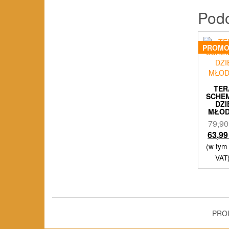
Pod
PROMO
TER
SCHE
DZI
MŁOD
79,9
63,9
(w tym
VAT
PRO