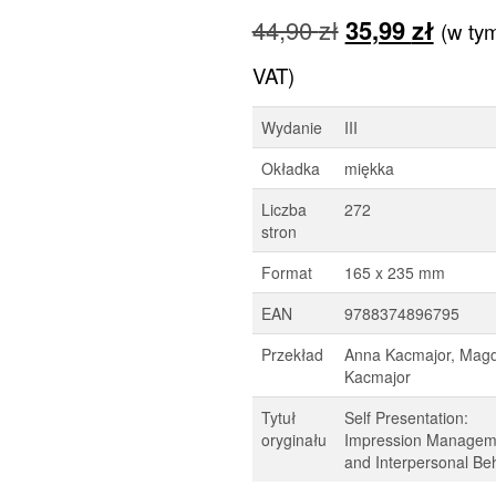
Pierwotna
Aktua
44,90
zł
35,99
zł
(w ty
cena
cena
VAT)
wynosiła:
wynos
Wydanie
III
44,90 zł.
35,99 
Okładka
miękka
Liczba
272
stron
Format
165 x 235 mm
EAN
9788374896795
Przekład
Anna Kacmajor, Mag
Kacmajor
Tytuł
Self Presentation:
oryginału
Impression Managem
and Interpersonal Be