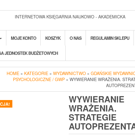
INTERNETOWA KSIĘGARNIA NAUKOWO - AKADEMICKA
MOJE KONTO
KOSZYK
O NAS
REGULAMIN SKLEPU
A JEDNOSTEK BUDŻETOWYCH
HOME
»
KATEGORIE
»
WYDAWNICTWO
»
GDAŃSKIE WYDAWNI
PSYCHOLOGICZNE / GWP
» WYWIERANIE WRAŻENIA. STRA
AUTOPREZEN
WYWIERANIE
CJA!
WRAŻENIA.
STRATEGIE
AUTOPREZENTA