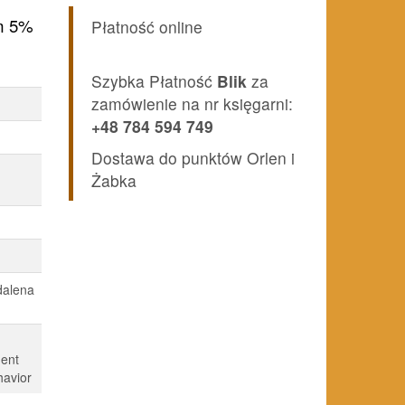
lna
m 5%
Płatność online
Szybka Płatność
Blik
za
i:
zamówienie na nr księgarni:
zł.
+48 784 594 749
Dostawa do punktów Orlen i
Żabka
dalena
ent
havior