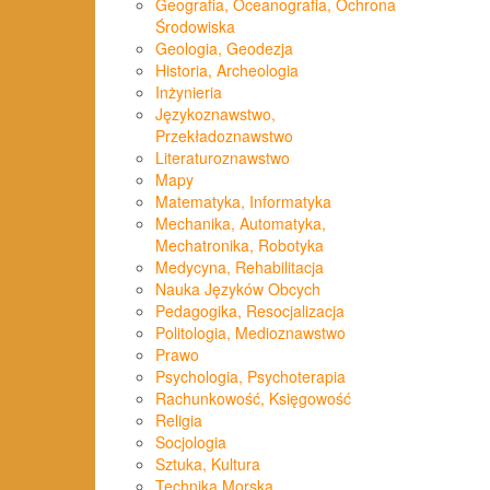
Geografia, Oceanografia, Ochrona
Środowiska
Geologia, Geodezja
Historia, Archeologia
Inżynieria
Językoznawstwo,
Przekładoznawstwo
Literaturoznawstwo
Mapy
Matematyka, Informatyka
Mechanika, Automatyka,
Mechatronika, Robotyka
Medycyna, Rehabilitacja
Nauka Języków Obcych
Pedagogika, Resocjalizacja
Politologia, Medioznawstwo
Prawo
Psychologia, Psychoterapia
Rachunkowość, Księgowość
Religia
Socjologia
Sztuka, Kultura
Technika Morska