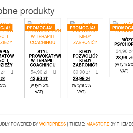
obne produkty
CJA!
PROMOCJA!
PROMOCJA!
PROMOCJ
MÓZ
PSYCHO
34,90
zł
APIA
STYL
KIEDY
MATÓW
PROWOKATYWNY
POZWOLIĆ?
28,99
zł
ECI I
W TERAPII I
KIEDY
(w tym 5
ZIEŻY
COACHINGU
ZABRONIĆ?
VAT)
Pierwotna
Pierwotna
Pierwotna
0
zł
54,90
zł
39,90
zł
cena
Aktualna
cena
Aktualna
cena
Aktualna
9
zł
43,90
zł
29,99
zł
wynosiła:
cena
wynosiła:
cena
wynosiła:
cena
 5%
(w tym 5%
(w tym 5%
79,90 zł.
wynosi:
54,90 zł.
wynosi:
39,90 zł.
wynosi:
)
VAT)
VAT)
63,99 zł.
43,90 zł.
29,99 zł.
UDLY POWERED BY
WORDPRESS
|
THEME:
MAXSTORE
BY THEME