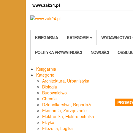
Skip
www.zak24.pl
to
the
content
KSIĘGARNIA
KATEGORIE
WYDAWNICTWO
POLITYKA PRYWATNOŚCI
NOWOŚCI
OBSŁUG
Księgarnia
Kategorie
Architektura, Urbanistyka
Biologia
Budownictwo
Chemia
PROMO
Dziennikarstwo, Reportaże
Ekonomia, Zarządzanie
Elektronika, Elektrotechnika
Fizyka
Filozofia, Logika