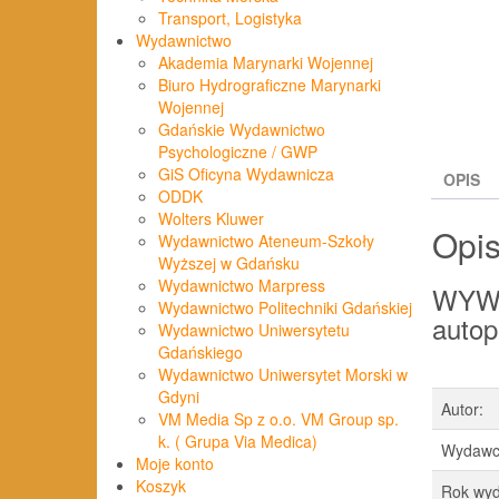
Transport, Logistyka
Wydawnictwo
Akademia Marynarki Wojennej
Biuro Hydrograficzne Marynarki
Wojennej
Gdańskie Wydawnictwo
Psychologiczne / GWP
GiS Oficyna Wydawnicza
OPIS
ODDK
Wolters Kluwer
Opi
Wydawnictwo Ateneum-Szkoły
Wyższej w Gdańsku
Wydawnictwo Marpress
WYWI
Wydawnictwo Politechniki Gdańskiej
autop
Wydawnictwo Uniwersytetu
Gdańskiego
Wydawnictwo Uniwersytet Morski w
Gdyni
Autor:
VM Media Sp z o.o. VM Group sp.
k. ( Grupa Via Medica)
Wydawc
Moje konto
Koszyk
Rok wyd