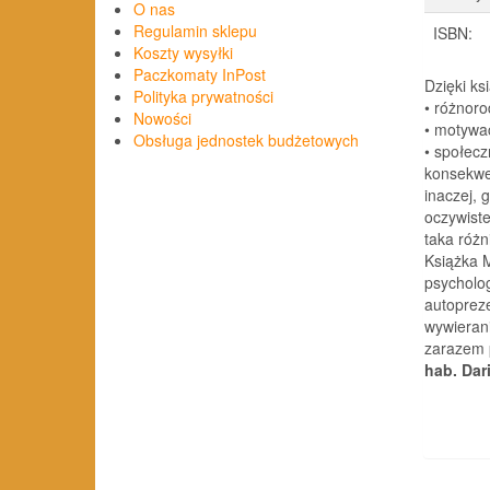
O nas
Regulamin sklepu
ISBN:
Koszty wysyłki
Paczkomaty InPost
Dzięki k
Polityka prywatności
• różnoro
Nowości
• motywac
Obsługa jednostek budżetowych
• społecz
konsekwen
inaczej, 
oczywiste
taka różn
Książka 
psycholog
autoprez
wywieran
zarazem p
hab. Dar