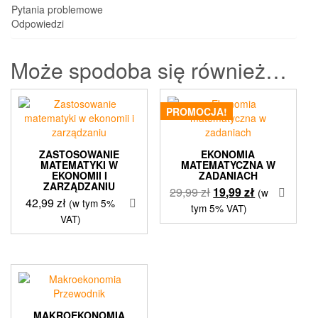
Pytania problemowe
Odpowiedzi
Może spodoba się również…
PROMOCJA!
ZASTOSOWANIE
EKONOMIA
MATEMATYKI W
MATEMATYCZNA W
EKONOMII I
ZADANIACH
ZARZĄDZANIU
Pierwotna
Aktualna
29,99
zł
19,99
zł
(w
42,99
zł
(w tym 5%
cena
cena
tym 5% VAT)
VAT)
wynosiła:
wynosi:
29,99 zł.
19,99 zł.
MAKROEKONOMIA