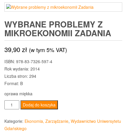
WYBRANE PROBLEMY Z
MIKROEKONOMII ZADANIA
39,90
zł
(w tym 5% VAT)
ISBN: 978-83-7326-597-4
Rok wydania: 2014
Liczba stron: 294
Format: B
oprawa miękka
ilość
Dodaj do koszyka
Wybrane
problemy
Kategorie:
Ekonomia, Zarządzanie
,
Wydawnictwo Uniwersytetu
z
Gdańskiego