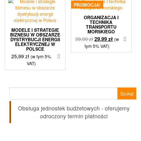
PROMOCJA!
ORGANIZACJA I
TECHNIKA
TRANSPORTU
MODELE I STRATEGIE
MORSKIEGO
BIZNESU W OBSZARZE
Pierwotna
Aktualna
39,00
zł
29,99
zł
(w
DYSTRYBUCJI ENERGII
ELEKTRYCZNEJ W
cena
cena
tym 5% VAT)
POLSCE
wynosiła:
wynosi:
25,99
zł
(w tym 5%
39,00 zł.
29,99 zł.
VAT)
Szukaj:
Obsługa jednostek budżetowych - oferujemy
odroczony termin płatności