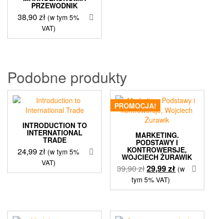
PRZEWODNIK
38,90
zł
(w tym 5%
VAT)
Podobne produkty
PROMOCJA!
INTRODUCTION TO
INTERNATIONAL
MARKETING.
TRADE
PODSTAWY I
KONTROWERSJE,
24,99
zł
(w tym 5%
WOJCIECH ŻURAWIK
VAT)
Pierwotna
Aktualna
39,90
zł
29,99
zł
(w
cena
cena
tym 5% VAT)
wynosiła:
wynosi:
39,90 zł.
29,99 zł.