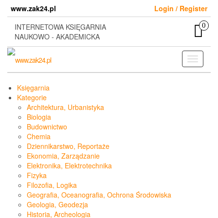
Skip
www.zak24.pl
Login / Register
to
the
0
INTERNETOWA KSIĘGARNIA
content
NAUKOWO - AKADEMICKA
Toggle
navigati
Księgarnia
Kategorie
Architektura, Urbanistyka
Biologia
Budownictwo
Chemia
Dziennikarstwo, Reportaże
Ekonomia, Zarządzanie
Elektronika, Elektrotechnika
Fizyka
Filozofia, Logika
Geografia, Oceanografia, Ochrona Środowiska
Geologia, Geodezja
Historia, Archeologia