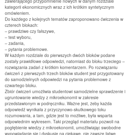
zawierającego przypomnienie nowych w danym rozdziale
kategorii ekonomicznych wraz z ich krótkim syntetycznym
omówieniem.
Do każdego z kolejnych tematów zaproponowano ćwiczenia w
czterech blokach:
– prawdziwe czy fałszywe,
– test wyboru,
– zadania,
– pytania problemowe.
W każdym rozdziale do pierwszych dwóch bloków podane
zostały prawidłowe odpowiedzi, natomiast do bloku trzeciego –
rozwiązania zadań z krótkim komentarzem. Po rozwiązaniu
ćwiczeń z pierwszych trzech bloków student jest przygotowany
do samodzielnych odpowiedzi na pytania problemowe z
czwartego bloku.
Zbiór ćwiczeń umożliwia studentowi samodzielne sprawdzenie i
ugruntowanie wiedzy z mikroekonomii w zakresie
przedstawionym w podręczniku. Ważne jest, żeby każda
odpowiedź wynikała z przyczynowo-skutkowego toku
rozumowania, a tam, gdzie jest to możliwe, była wsparta
odpowiednim wykresem. Taki przegląd materiału pozwoli na
pogłębienie wiedzy z mikroekonomii, umożliwiając swobodne
wypowiadanie się i dyskusję na ciekawe, nie zawsze łatwe