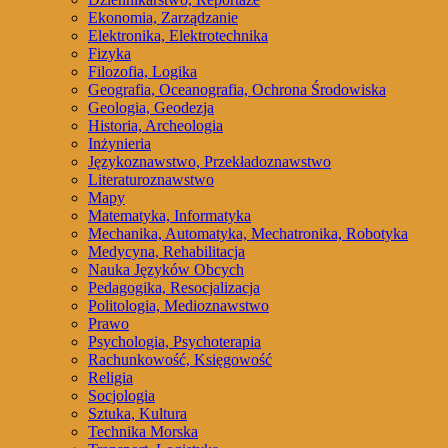
Ekonomia, Zarządzanie
Elektronika, Elektrotechnika
Fizyka
Filozofia, Logika
Geografia, Oceanografia, Ochrona Środowiska
Geologia, Geodezja
Historia, Archeologia
Inżynieria
Językoznawstwo, Przekładoznawstwo
Literaturoznawstwo
Mapy
Matematyka, Informatyka
Mechanika, Automatyka, Mechatronika, Robotyka
Medycyna, Rehabilitacja
Nauka Języków Obcych
Pedagogika, Resocjalizacja
Politologia, Medioznawstwo
Prawo
Psychologia, Psychoterapia
Rachunkowość, Księgowość
Religia
Socjologia
Sztuka, Kultura
Technika Morska