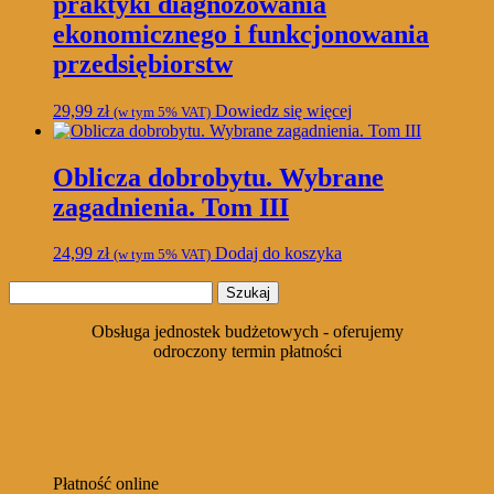
praktyki diagnozowania
ekonomicznego i funkcjonowania
przedsiębiorstw
29,99
zł
Dowiedz się więcej
(w tym 5% VAT)
Oblicza dobrobytu. Wybrane
zagadnienia. Tom III
24,99
zł
Dodaj do koszyka
(w tym 5% VAT)
Szukaj:
Obsługa jednostek budżetowych - oferujemy
odroczony termin płatności
Płatność online