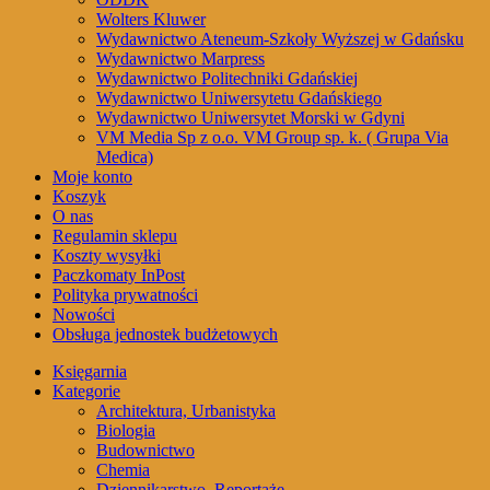
Wolters Kluwer
Wydawnictwo Ateneum-Szkoły Wyższej w Gdańsku
Wydawnictwo Marpress
Wydawnictwo Politechniki Gdańskiej
Wydawnictwo Uniwersytetu Gdańskiego
Wydawnictwo Uniwersytet Morski w Gdyni
VM Media Sp z o.o. VM Group sp. k. ( Grupa Via
Medica)
Moje konto
Koszyk
O nas
Regulamin sklepu
Koszty wysyłki
Paczkomaty InPost
Polityka prywatności
Nowości
Obsługa jednostek budżetowych
Księgarnia
Kategorie
Architektura, Urbanistyka
Biologia
Budownictwo
Chemia
Dziennikarstwo, Reportaże