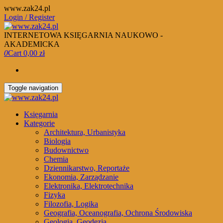
Skip
www.zak24.pl
to
Login / Register
the
content
INTERNETOWA KSIĘGARNIA NAUKOWO -
AKADEMICKA
0
Cart
0,00 zł
Toggle navigation
Księgarnia
Kategorie
Architektura, Urbanistyka
Biologia
Budownictwo
Chemia
Dziennikarstwo, Reportaże
Ekonomia, Zarządzanie
Elektronika, Elektrotechnika
Fizyka
Filozofia, Logika
Geografia, Oceanografia, Ochrona Środowiska
Geologia, Geodezja