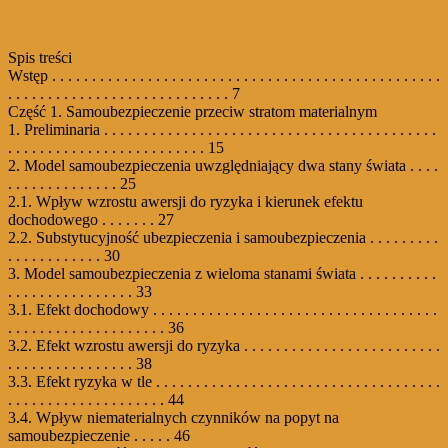
Spis treści
Wstęp . . . . . . . . . . . . . . . . . . . . . . . . . . . . . . . . . . . . . . . . . . . . . . . . .
. . . . . . . . . . . . . . . . . . . . . . . . . . . . 7
Część 1. Samoubezpieczenie przeciw stratom materialnym
1. Preliminaria . . . . . . . . . . . . . . . . . . . . . . . . . . . . . . . . . . . . . . . . . .
. . . . . . . . . . . . . . . . . . . . . . . . . 15
2. Model samoubezpieczenia uwzględniający dwa stany świata . . . .
. . . . . . . . . . . . . . 25
2.1. Wpływ wzrostu awersji do ryzyka i kierunek efektu
dochodowego . . . . . . . 27
2.2. Substytucyjność ubezpieczenia i samoubezpieczenia . . . . . . . . .
. . . . . . . . . . . . 30
3. Model samoubezpieczenia z wieloma stanami świata . . . . . . . . . .
. . . . . . . . . . . . . . . . 33
3.1. Efekt dochodowy . . . . . . . . . . . . . . . . . . . . . . . . . . . . . . . . . . . .
. . . . . . . . . . . . . . . . . . . . 36
3.2. Efekt wzrostu awersji do ryzyka . . . . . . . . . . . . . . . . . . . . . . . . .
. . . . . . . . . . . . . . . . 38
3.3. Efekt ryzyka w tle . . . . . . . . . . . . . . . . . . . . . . . . . . . . . . . . . . . .
. . . . . . . . . . . . . . . . . . . . 44
3.4. Wpływ niematerialnych czynników na popyt na
samoubezpieczenie . . . . . 46