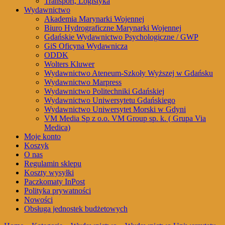
Transport, Logistyka
Wydawnictwo
Akademia Marynarki Wojennej
Biuro Hydrograficzne Marynarki Wojennej
Gdańskie Wydawnictwo Psychologiczne / GWP
GiS Oficyna Wydawnicza
ODDK
Wolters Kluwer
Wydawnictwo Ateneum-Szkoły Wyższej w Gdańsku
Wydawnictwo Marpress
Wydawnictwo Politechniki Gdańskiej
Wydawnictwo Uniwersytetu Gdańskiego
Wydawnictwo Uniwersytet Morski w Gdyni
VM Media Sp z o.o. VM Group sp. k. ( Grupa Via
Medica)
Moje konto
Koszyk
O nas
Regulamin sklepu
Koszty wysyłki
Paczkomaty InPost
Polityka prywatności
Nowości
Obsługa jednostek budżetowych