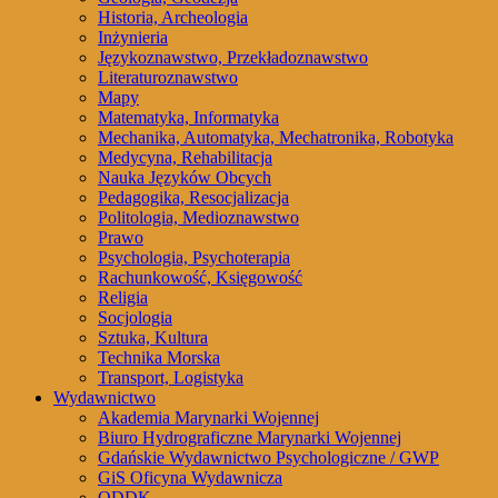
Historia, Archeologia
Inżynieria
Językoznawstwo, Przekładoznawstwo
Literaturoznawstwo
Mapy
Matematyka, Informatyka
Mechanika, Automatyka, Mechatronika, Robotyka
Medycyna, Rehabilitacja
Nauka Języków Obcych
Pedagogika, Resocjalizacja
Politologia, Medioznawstwo
Prawo
Psychologia, Psychoterapia
Rachunkowość, Księgowość
Religia
Socjologia
Sztuka, Kultura
Technika Morska
Transport, Logistyka
Wydawnictwo
Akademia Marynarki Wojennej
Biuro Hydrograficzne Marynarki Wojennej
Gdańskie Wydawnictwo Psychologiczne / GWP
GiS Oficyna Wydawnicza
ODDK