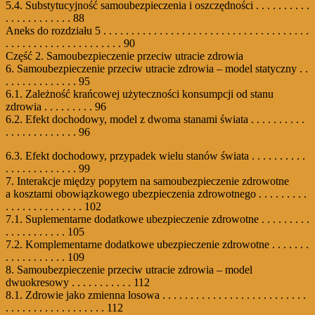
5.4. Substytucyjność samoubezpieczenia i oszczędności . . . . . . . . . .
. . . . . . . . . . . . 88
Aneks do rozdziału 5 . . . . . . . . . . . . . . . . . . . . . . . . . . . . . . . . . . . . .
. . . . . . . . . . . . . . . . . . . . . 90
Część 2. Samoubezpieczenie przeciw utracie zdrowia
6. Samoubezpieczenie przeciw utracie zdrowia – model statyczny . .
. . . . . . . . . . . . . 95
6.1. Zależność krańcowej użyteczności konsumpcji od stanu
zdrowia . . . . . . . . . 96
6.2. Efekt dochodowy, model z dwoma stanami świata . . . . . . . . . .
. . . . . . . . . . . . . 96
6.3. Efekt dochodowy, przypadek wielu stanów świata . . . . . . . . . .
. . . . . . . . . . . . . 99
7. Interakcje między popytem na samoubezpieczenie zdrowotne
a kosztami obowiązkowego ubezpieczenia zdrowotnego . . . . . . . . .
. . . . . . . . . . . . . . 102
7.1. Suplementarne dodatkowe ubezpieczenie zdrowotne . . . . . . . . .
. . . . . . . . . . . 105
7.2. Komplementarne dodatkowe ubezpieczenie zdrowotne . . . . . . .
. . . . . . . . . . . 109
8. Samoubezpieczenie przeciw utracie zdrowia – model
dwuokresowy . . . . . . . . . . . 112
8.1. Zdrowie jako zmienna losowa . . . . . . . . . . . . . . . . . . . . . . . . . .
. . . . . . . . . . . . . . . . . . 112