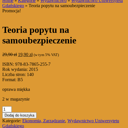
Home
»
Kategorie
»
Wydawnictwo
»
Wydawnictwo Uniwersytetu
Gdańskiego
» Teoria popytu na samoubezpieczenie
Promocja!
Teoria popytu na
samoubezpieczenie
Pierwotna
Aktualna
29,90
zł
19,90
zł
(w tym 5% VAT)
cena
cena
ISBN: 978-83-7865-255-7
wynosiła:
wynosi:
Rok wydania: 2015
29,90 zł.
19,90 zł.
Liczba stron: 140
Format: B5
oprawa miękka
2 w magazynie
ilość
Teoria
Dodaj do koszyka
popytu
Kategorie:
Ekonomia, Zarządzanie
,
Wydawnictwo Uniwersytetu
na
Gdańskiego