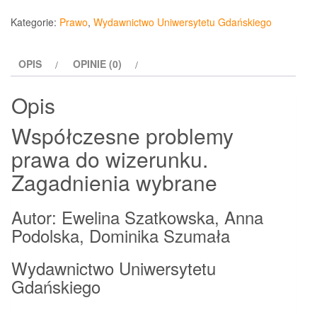
problemy
Kategorie:
Prawo
,
Wydawnictwo Uniwersytetu Gdańskiego
prawa
do
OPIS
OPINIE (0)
wizerunku.
Zagadnienia
Opis
wybrane
Współczesne problemy
prawa do wizerunku.
Zagadnienia wybrane
Autor: Ewelina Szatkowska, Anna
Podolska, Dominika Szumała
Wydawnictwo Uniwersytetu
Gdańskiego