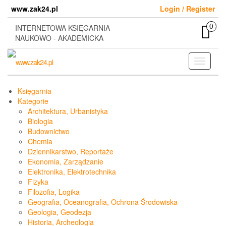
Skip
www.zak24.pl
Login / Register
to
the
0
INTERNETOWA KSIĘGARNIA
content
NAUKOWO - AKADEMICKA
Toggle
navigati
Księgarnia
Kategorie
Architektura, Urbanistyka
Biologia
Budownictwo
Chemia
Dziennikarstwo, Reportaże
Ekonomia, Zarządzanie
Elektronika, Elektrotechnika
Fizyka
Filozofia, Logika
Geografia, Oceanografia, Ochrona Środowiska
Geologia, Geodezja
Historia, Archeologia