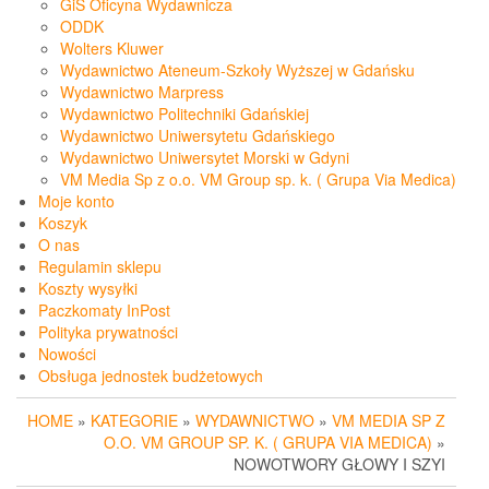
GiS Oficyna Wydawnicza
ODDK
Wolters Kluwer
Wydawnictwo Ateneum-Szkoły Wyższej w Gdańsku
Wydawnictwo Marpress
Wydawnictwo Politechniki Gdańskiej
Wydawnictwo Uniwersytetu Gdańskiego
Wydawnictwo Uniwersytet Morski w Gdyni
VM Media Sp z o.o. VM Group sp. k. ( Grupa Via Medica)
Moje konto
Koszyk
O nas
Regulamin sklepu
Koszty wysyłki
Paczkomaty InPost
Polityka prywatności
Nowości
Obsługa jednostek budżetowych
HOME
»
KATEGORIE
»
WYDAWNICTWO
»
VM MEDIA SP Z
O.O. VM GROUP SP. K. ( GRUPA VIA MEDICA)
»
NOWOTWORY GŁOWY I SZYI