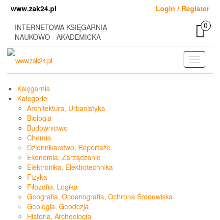
Skip
www.zak24.pl
Login / Register
to
the
0
INTERNETOWA KSIĘGARNIA
content
NAUKOWO - AKADEMICKA
Toggle
navigati
Księgarnia
Kategorie
Architektura, Urbanistyka
Biologia
Budownictwo
Chemia
Dziennikarstwo, Reportaże
Ekonomia, Zarządzanie
Elektronika, Elektrotechnika
Fizyka
Filozofia, Logika
Geografia, Oceanografia, Ochrona Środowiska
Geologia, Geodezja
Historia, Archeologia