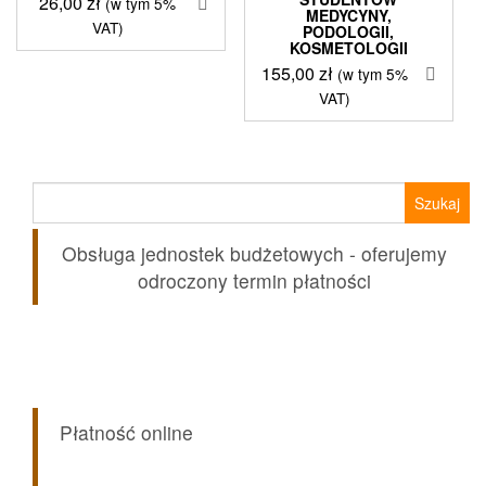
26,00
zł
(w tym 5%
MEDYCYNY,
VAT)
PODOLOGII,
KOSMETOLOGII
155,00
zł
(w tym 5%
VAT)
Szukaj:
Obsługa jednostek budżetowych - oferujemy
odroczony termin płatności
Płatność online