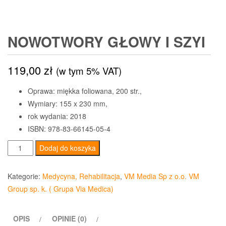
NOWOTWORY GŁOWY I SZYI
119,00
zł
(w tym 5% VAT)
Oprawa: miękka foliowana, 200 str.,
Wymiary: 155 x 230 mm,
rok wydania:
2018
ISBN: 978-83-66145-05-4
ilość
Dodaj do koszyka
Nowotwory
głowy
Kategorie:
Medycyna, Rehabilitacja
,
VM Media Sp z o.o. VM
i
Group sp. k. ( Grupa Via Medica)
szyi
OPIS
OPINIE (0)