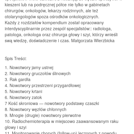
kieszeni lub na podręcznej półce nie tylko w gabinetach
chirurgów, onkologów, lekarzy rodzinnych, ale też
otolaryngologów spoza ośrodków onkologicznych.
Każdy z rozdziałów kompendium został opracowany
interdyscyplinarnie przez zespół specjalistów:: radiologa,
patologa, onkologa oraz chirurga głowy i szyi, którzy wnieśli
swą wiedzę, doświadczenie i czas. Małgorzata Wierzbicka
Spis Treści:
1. Nowotwory jamy ustnej
2. Nowotwory gruczołów ślinowych
3. Rak gardła
4. Nowotwory przestrzeni przygardłowej
5. Nowotwory krtani
6. Nowotwory zatok
7 Kość skroniowa — nowotwory podstawy czaszki
8. Nowotwory węzłów chłonnych
9. Mnogie (drugie) nowotwory pierwotne
10. Radiochemioterapia w miejscowo zaawansowanym raku
głowy i szyi
11. Monitorowanie chorych (follow-up) leczonych z powodu