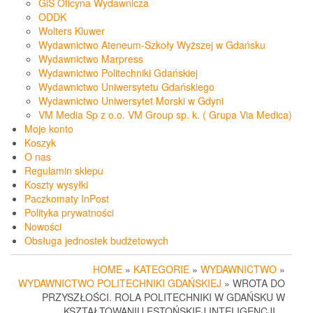
GiS Oficyna Wydawnicza
ODDK
Wolters Kluwer
Wydawnictwo Ateneum-Szkoły Wyższej w Gdańsku
Wydawnictwo Marpress
Wydawnictwo Politechniki Gdańskiej
Wydawnictwo Uniwersytetu Gdańskiego
Wydawnictwo Uniwersytet Morski w Gdyni
VM Media Sp z o.o. VM Group sp. k. ( Grupa Via Medica)
Moje konto
Koszyk
O nas
Regulamin sklepu
Koszty wysyłki
Paczkomaty InPost
Polityka prywatności
Nowości
Obsługa jednostek budżetowych
HOME
»
KATEGORIE
»
WYDAWNICTWO
»
WYDAWNICTWO POLITECHNIKI GDAŃSKIEJ
» WROTA DO
PRZYSZŁOŚCI. ROLA POLITECHNIKI W GDAŃSKU W
KSZTAŁTOWANIU ESTOŃSKIEJ INTELIGENCJI…