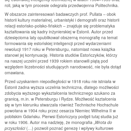
roli, jaką w tym procesie odegrała przedwojenna Politechnika.
W obszarze zainteresowań badawczych prof. Pullata – obok
historii kultury materialnej, urbanistyki i demografii oraz historii
relacji estońsko-polsko-fińskich – znajduje się problematyka
kształtowania się kadry inżynierskiej w Estonii. Autor przed
dziesięcioma laty opublikował obszerną monografię na temat
formowania się estońskiej inteligencji przed wydarzeniami
rewolucji 1917 roku w Petersburgu, natomiast nowa książka
stanowi jej kontynuację. Historia studiów Estończyków, którzy
na naszej uczelni przed 1939 rokiem stanowili piątą pod
względem liczebności studiujących narodowość, nie była dotąd
omawiana.
Przed uzyskaniem niepodległości w 1918 roku nie istniała w
Estonii żadna wyższa uczelnia techniczna, dlatego możliwości
zdobycia wyższego wykształcenia technicznego szukano za
granicą, m.in. w Petersburgu i Rydze. Możliwość kształcenia
się w tym kierunku stwarzała również Technische Hochschule
powołana w 1904 roku przez cesarza Niemiec Wilhelma II w
pobliskim Gdańsku. Pierwsi Estończycy podjęli tutaj studia już
w roku 1906. Autor ma nadzieję, że monografia „
Wrota do
przyszłości
(…) pozwoli poznać genezę i wpływy kulturowe