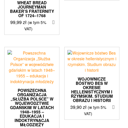
WHEAT BREAD
JOURNEYMAN
BAKER’S FRATERNITY
OF 1724–1768
99,99
zł
(w tym 5%
VAT)
WOJOWNICZE
BÓSTWO BES W
OKRESIE
POWSZECHNA
HELLENISTYCZNYM I
ORGANIZACJA
RZYMSKIM. STUDIUM
„SŁUŻBA POLSCE” W
OBRAZU I HISTORII
WOJEWÓDZTWIE
39,90
zł
(w tym 5%
GDAŃSKIM W LATACH
1948–1955 –
VAT)
EDUKACJA I
INDOKTRYNACJA
MŁODZIEŻY