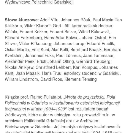
Wydawnictwo Politechniki Gdańskiej
Słowa kluczowe
: Adolf Viilu, Johannes Rõuk, Paul Maximilian
Kallikorm, Viktor Kiudorff, Gert Lätt, korporacja studencka
Wainla, Eduard Kokker, Eduard Balzar, Witold Kukowski,
Richard Falkenberg, Hans-Artur Koiwa, Johann Ostrat, Enn
Sihvre, Victor Birkenberg, Johannes Lorup, Eduard Emblik,
Oskar Martin, Emil Kuhi, Alar Kotli, Bernhard Kaasik, Bernhard
Kvellstein, Johannes Fuks, Paul Lõhmus, Jaan Tammsaar,
Alexander Peek, Erich Johann Otting, Gerhard Treuberg,
Nikolai Anikijew, Christfried Lehbert, Karl Kompus, Johannes
Kant, Jaan Maasik, Hans Truu, estońscy studenci w Gdańsku,
William Lindström, David Roos, Klemens Tensing
Książka prof. Raimo Pullata pt. „
Wrota do przyszłości. Rola
Politechniki w Gdańsku w kształtowaniu estońskiej inteligencji
technicznej w latach 1904–1939″
jest rezultatem badań
źródłowych, które autor w ubiegłym roku prowadził m.in. w
archiwum Politechniki Gdańskiej oraz w Archiwum
Państwowym w Gdańsku. Jej tematyka dotyczy kształtowania
się estońskiej inteligencji technicznej w latach 1904–1939 oraz