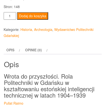
Stron: 148
ilość
Dodaj do koszyka
Wrota
do
Kategorie:
Historia, Archeologia
,
Wydawnictwo Politechniki
przyszłości.
Gdańskiej
Rola
Politechniki
OPIS
OPINIE (0)
w
Gdańsku
Opis
w
kształtowaniu
Wrota do przyszłości. Rola
estońskiej
Politechniki w Gdańsku w
inteligencji...
kształtowaniu estońskiej inteligencji
technicznej w latach 1904–1939
Pullat Raimo