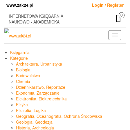
Skip
www.zak24.pl
Login / Register
to
the
0
INTERNETOWA KSIĘGARNIA
content
NAUKOWO - AKADEMICKA
Toggle
navigati
Księgarnia
Kategorie
Architektura, Urbanistyka
Biologia
Budownictwo
Chemia
Dziennikarstwo, Reportaże
Ekonomia, Zarządzanie
Elektronika, Elektrotechnika
Fizyka
Filozofia, Logika
Geografia, Oceanografia, Ochrona Środowiska
Geologia, Geodezja
Historia, Archeologia