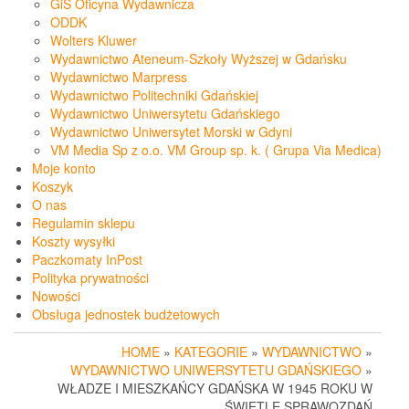
GiS Oficyna Wydawnicza
ODDK
Wolters Kluwer
Wydawnictwo Ateneum-Szkoły Wyższej w Gdańsku
Wydawnictwo Marpress
Wydawnictwo Politechniki Gdańskiej
Wydawnictwo Uniwersytetu Gdańskiego
Wydawnictwo Uniwersytet Morski w Gdyni
VM Media Sp z o.o. VM Group sp. k. ( Grupa Via Medica)
Moje konto
Koszyk
O nas
Regulamin sklepu
Koszty wysyłki
Paczkomaty InPost
Polityka prywatności
Nowości
Obsługa jednostek budżetowych
HOME
»
KATEGORIE
»
WYDAWNICTWO
»
WYDAWNICTWO UNIWERSYTETU GDAŃSKIEGO
»
WŁADZE I MIESZKAŃCY GDAŃSKA W 1945 ROKU W
ŚWIETLE SPRAWOZDAŃ