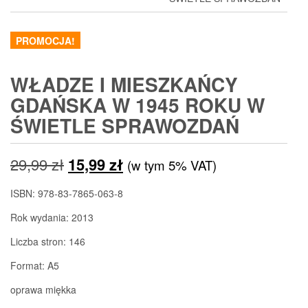
PROMOCJA!
WŁADZE I MIESZKAŃCY
GDAŃSKA W 1945 ROKU W
ŚWIETLE SPRAWOZDAŃ
Pierwotna
Aktualna
29,99
zł
15,99
zł
(w tym 5% VAT)
cena
cena
ISBN: 978-83-7865-063-8
wynosiła:
wynosi:
Rok wydania: 2013
29,99 zł.
15,99 zł.
Liczba stron: 146
Format: A5
oprawa miękka