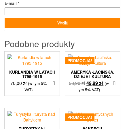
E-mail
*
Podobne produkty
PROMOCJA!
KURLANDIA W LATACH
AMERYKA ŁACIŃSKA.
1795-1915
DZIEJE I KULTURA
Pierwotna
Aktualna
70,00
zł
58,90
zł
49,99
zł
(w tym 5%
(w
cena
cena
VAT)
tym 5% VAT)
wynosiła:
wynosi:
58,90 zł.
49,99 zł.
PROMOCJA!
TURYSTYKA I
W KRĘGU