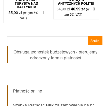
TURYSTA NAD
ANTYCZNYCH POLITEI
BAŁTYKIEM
Pierwotna
Aktualna
54,90
zł
46,99
zł
(w
35,00
zł
(w tym 5%
cena
cena
tym 5% VAT)
VAT)
wynosiła:
wynosi:
54,90 zł.
46,99 zł.
Szukaj:
Obsługa jednostek budżetowych - oferujemy
odroczony termin płatności
Płatność online
Szybka Płatność
Blik
za zamówienie na nr