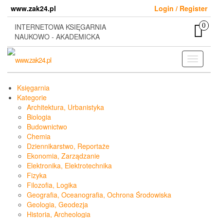
Skip
www.zak24.pl
Login / Register
to
the
0
INTERNETOWA KSIĘGARNIA
content
NAUKOWO - AKADEMICKA
Toggle
navigati
Księgarnia
Kategorie
Architektura, Urbanistyka
Biologia
Budownictwo
Chemia
Dziennikarstwo, Reportaże
Ekonomia, Zarządzanie
Elektronika, Elektrotechnika
Fizyka
Filozofia, Logika
Geografia, Oceanografia, Ochrona Środowiska
Geologia, Geodezja
Historia, Archeologia