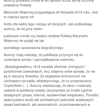
Autorzy publikacji chcieli w ten sposób uczcić setną rocznicę
powstania Polskiej
Marynarki Wojennej przypadającą 28 listopada 2018 roku. Jest
to również wyraz ich
hołdu dla kadry tego rodzaju sił zbrojnych. Jak podkreślają
autorzy, do tej pory żaden
publicysta morski czy badacz dziejów Polskiej Marynarki
Wojennej nie podjął się tak
szerokiego opracowania biograficznego.
Autorzy mają nadzieję, że publikacja przyczyni się do
rozwinięcia tematu i uporządkowania materiału.
„Skatalogowaliśmy 1818 nazwisk oficerów, chorążych i
podoficerów zawodowych, lecz zdajemy sobie sprawę, że nie
są to wszyscy dowódcy. Ze względów technicznych nie
zachowano porządku alfabetycznego, za co przepraszamy
Czytelników (…). Autorzy oświadczają, że dane i materiały
zawarte w publikacji zostały zaczerpnięte ze źródeł ogólnie
dostępnych (prasa, internet, wydawnictwa książkowe). Ponadto
wykorzystano teczki akt archiwalnych jednostek wojskowych,
obsad kadrowych, akt personalnych, przechowywanych w