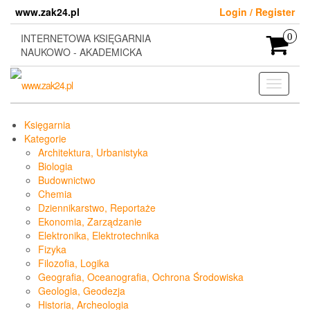
Skip
www.zak24.pl
Login / Register
to
the
INTERNETOWA KSIĘGARNIA
0
content
NAUKOWO - AKADEMICKA
Toggle
navigati
Księgarnia
Kategorie
Architektura, Urbanistyka
Biologia
Budownictwo
Chemia
Dziennikarstwo, Reportaże
Ekonomia, Zarządzanie
Elektronika, Elektrotechnika
Fizyka
Filozofia, Logika
Geografia, Oceanografia, Ochrona Środowiska
Geologia, Geodezja
Historia, Archeologia