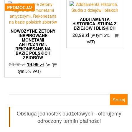
PROMOCJA!
ADDITAMENTA
HISTORICA. STUDIA Z
DZIEJÓW I BLISKICH
NOWOŻYTNE ŻETONY
28,99
zł
(w tym 5%
INSPIROWANE
MONETAMI
VAT)
ANTYCZNYMI.
REKONESANS NA
BAZIE POLSKICH
ZBIORÓW
Pierwotna
Aktualna
29,90
zł
19,99
zł
(w
cena
cena
tym 5% VAT)
wynosiła:
wynosi:
29,90 zł.
19,99 zł.
Szukaj:
Obsługa jednostek budżetowych - oferujemy
odroczony termin płatności