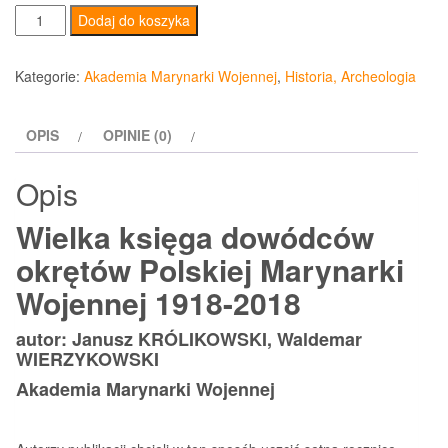
ilość
Dodaj do koszyka
Wielka
księga
Kategorie:
Akademia Marynarki Wojennej
,
Historia, Archeologia
dowódców
okrętów
OPIS
OPINIE (0)
Polskiej
Marynarki
Opis
Wojennej
1918-
Wielka księga dowódców
2018
okrętów Polskiej Marynarki
Wojennej 1918-2018
autor: Janusz KRÓLIKOWSKI, Waldemar
WIERZYKOWSKI
Akademia Marynarki Wojennej