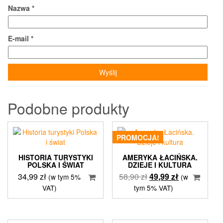
Nazwa
*
E-mail
*
Podobne produkty
PROMOCJA!
HISTORIA TURYSTYKI
AMERYKA ŁACIŃSKA.
POLSKA I ŚWIAT
DZIEJE I KULTURA
Pierwotna
Aktualna
34,99
zł
58,90
zł
49,99
zł
(w tym 5%
(w
cena
cena
VAT)
tym 5% VAT)
wynosiła:
wynosi:
58,90 zł.
49,99 zł.