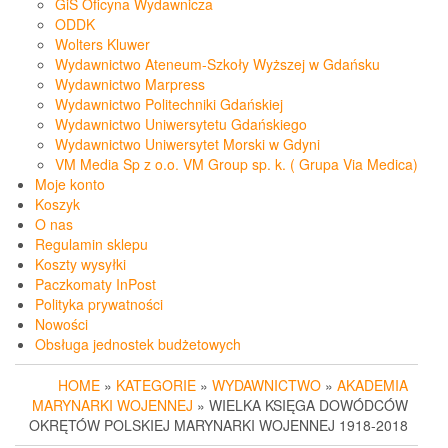
GiS Oficyna Wydawnicza
ODDK
Wolters Kluwer
Wydawnictwo Ateneum-Szkoły Wyższej w Gdańsku
Wydawnictwo Marpress
Wydawnictwo Politechniki Gdańskiej
Wydawnictwo Uniwersytetu Gdańskiego
Wydawnictwo Uniwersytet Morski w Gdyni
VM Media Sp z o.o. VM Group sp. k. ( Grupa Via Medica)
Moje konto
Koszyk
O nas
Regulamin sklepu
Koszty wysyłki
Paczkomaty InPost
Polityka prywatności
Nowości
Obsługa jednostek budżetowych
HOME
»
KATEGORIE
»
WYDAWNICTWO
»
AKADEMIA
MARYNARKI WOJENNEJ
» WIELKA KSIĘGA DOWÓDCÓW
OKRĘTÓW POLSKIEJ MARYNARKI WOJENNEJ 1918-2018