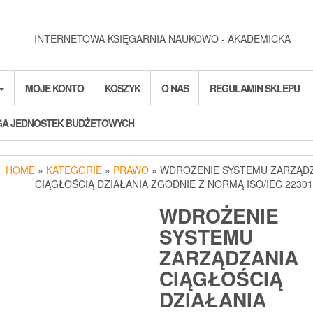
INTERNETOWA KSIĘGARNIA NAUKOWO - AKADEMICKA
MOJE KONTO
KOSZYK
O NAS
REGULAMIN SKLEPU
A JEDNOSTEK BUDŻETOWYCH
HOME
»
KATEGORIE
»
PRAWO
» WDROŻENIE SYSTEMU ZARZĄD
CIĄGŁOŚCIĄ DZIAŁANIA ZGODNIE Z NORMĄ ISO/IEC 22301
WDROŻENIE
SYSTEMU
ZARZĄDZANIA
CIĄGŁOŚCIĄ
DZIAŁANIA