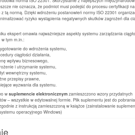
rodowa norma ISO 22301. Skorzystanie z najlepszych międzynarodow
eszcze nie oznacza, że podmiot musi podejść do procesu certyfikacji na
 z tą normą. Dzięki wdrożeniu postanowień normy ISO 22301 organiza
nimalizować ryzyko wystąpienia negatywnych skutków zagrożeń dla cią
.
iku ekspert omawia najważniejsze aspekty systemu zarządzania ciągło
, w tym m.in.:
zygotowanie do wdrożenia systemu,
cedury ciągłości działania,
enę wpływu biznesowego,
rożenie i utrzymanie systemu,
dyt wewnętrzny systemu,
żne przepisy prawne,
niejące wyzwania dla systemu.
wo w
suplemencie elektronicznym
zamieszczono wzory przydatnych
w – wszystkie w edytowalnej formie. Plik suplementu jest do pobrania
 zgodnie z instrukcją zamieszczoną w książce (zainstalowanie suplemen
ystemu operacyjnego Windows)
ie