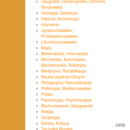
Geografia, Oceanografia, Ochrona
Środowiska
Geologia, Geodezja
Historia, Archeologia
Inżynieria
Językoznawstwo,
Przekładoznawstwo
Literaturoznawstwo
Mapy
Matematyka, Informatyka
Mechanika, Automatyka,
Mechatronika, Robotyka
Medycyna, Rehabilitacja
Nauka Języków Obcych
Pedagogika, Resocjalizacja
Politologia, Medioznawstwo
Prawo
Psychologia, Psychoterapia
Rachunkowość, Księgowość
Religia
Socjologia
Sztuka, Kultura
OPIS
Technika Morska