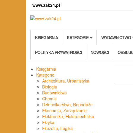
Skip
www.zak24.pl
to
the
content
KSIĘGARNIA
KATEGORIE
WYDAWNICTWO
POLITYKA PRYWATNOŚCI
NOWOŚCI
OBSŁUG
Księgarnia
Kategorie
Architektura, Urbanistyka
Biologia
Budownictwo
Chemia
Dziennikarstwo, Reportaże
Ekonomia, Zarządzanie
Elektronika, Elektrotechnika
Fizyka
Filozofia, Logika