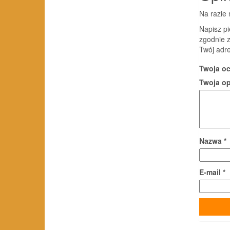
Na razie 
Napisz pi
zgodnie 
Twój adre
Twoja o
Twoja o
Nazwa
*
E-mail
*