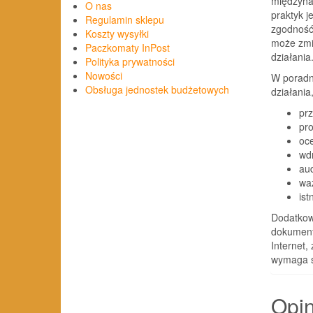
międzyna
O nas
praktyk j
Regulamin sklepu
zgodność
Koszty wysyłki
może zmi
Paczkomaty InPost
działania
Polityka prywatności
Nowości
W poradn
Obsługa jednostek budżetowych
działania
pr
pro
oc
wd
au
wa
ist
Dodatko
dokumentó
Internet,
wymaga s
Opin