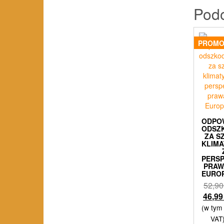
Pod
PROMO
ODPO
ODSZ
ZA S
KLIMA
PERS
PRAW
EUROP
52,9
46,9
(w tym
VAT