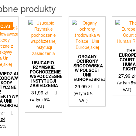
obne produkty
CJA!
THE
EUROP
ORGANY
COURT
OCHRONY
USUCAPIO.
HUMA
ŚRODOWISKA
RZYMSKIE
RIGH
W POLSCE I
POCHODZENIE
WIEDZIALNOŚĆ
UNII
27,99
zł
WSPÓŁCZESNEJ
KODOWAWCZA
EUROPEJSKIEJ
INSTYTUCJI
ZKODY
(w tym 5
ZASIEDZENIA
29,99
zł
TYCZNE
VAT)
Z
31,99
zł
(w tym 5%
PEKTYWY
(w tym 5%
VAT)
A UNII
EJSKIEJ
VAT)
Pierwotna
0
zł
cena
Aktualna
9
zł
wynosiła:
cena
 5%
52,90 zł.
wynosi:
)