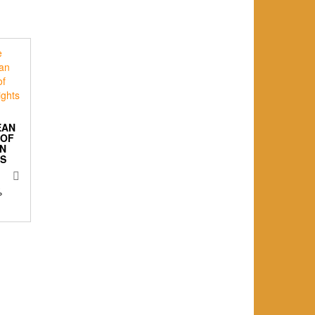
EAN
 OF
N
TS
%