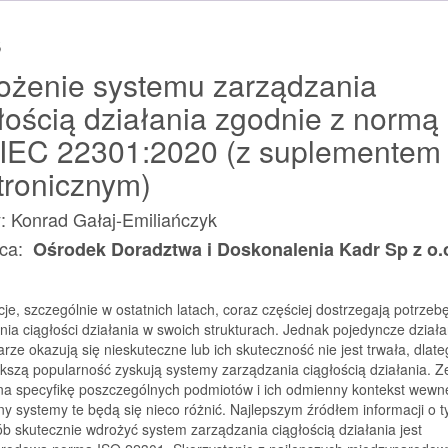
zgodnie
s
z
normą
ożenie systemu zarządzania
ISO/IEC
łością działania zgodnie z normą
22301:2020
/IEC 22301:2020 (z suplementem
tronicznym)
: Konrad Gałaj-Emiliańczyk
ca:
Ośrodek Doradztwa i Doskonalenia Kadr Sp z o.
je, szczególnie w ostatnich latach, coraz częściej dostrzegają potrzeb
ia ciągłości działania w swoich strukturach. Jednak pojedyncze działa
rze okazują się nieskuteczne lub ich skuteczność nie jest trwała, dlat
kszą popularność zyskują systemy zarządzania ciągłością działania. Z
na specyfikę poszczególnych podmiotów i ich odmienny kontekst wewnę
y systemy te będą się nieco różnić. Najlepszym źródłem informacji o 
ób skutecznie wdrożyć system zarządzania ciągłością działania jest