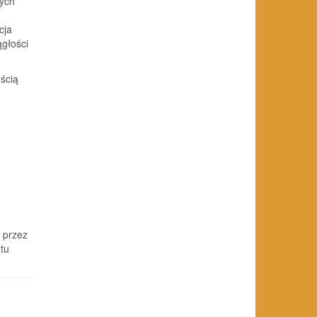
ych
cja
głości
ścią
 przez
tu