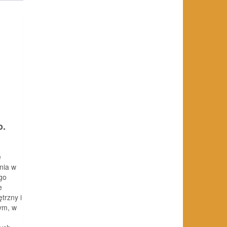
o.
ę
nia w
ego
e
trzny i
tym, w