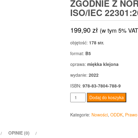
ZGODNIE Z NO
ISO/IEC 22301:
199,90
zł
(w tym 5% VAT
objętość:
178 str.
format:
B5
oprawa:
miękka klejona
wydanie:
2022
ISBN:
978-83-7804-788-9
ilość
Dodaj do koszyka
Wdrożenie
systemu
Kategorie:
Nowości
,
ODDK
,
Prawo
zarządzania
ciągłością
OPINIE (0)
działania