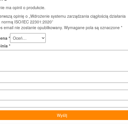
nie ma opinii o produkcie.
erwszą opinię o „Wdrożenie systemu zarządzania ciągłością działania
z normą ISO/IEC 22301:2020”
s email nie zostanie opublikowany.
Wymagane pola są oznaczone
*
cena
*
pinia
*