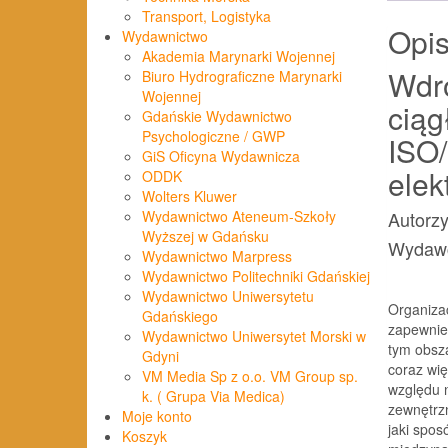
Transport, Logistyka
Opi
Wydawnictwo
Akademia Marynarki Wojennej
Wdr
Biuro Hydrograficzne Marynarki
Wojennej
ciąg
Gdańskie Wydawnictwo
Psychologiczne / GWP
ISO
GiS Oficyna Wydawnicza
elek
ODDK
Wolters Kluwer
Autorzy
Wydawnictwo Ateneum-Szkoły
Wyższej w Gdańsku
Wydaw
Wydawnictwo Marpress
Wydawnictwo Politechniki Gdańskiej
Wydawnictwo Uniwersytetu
Organizac
Gdańskiego
zapewnien
Wydawnictwo Uniwersytet Morski w
tym obsza
Gdyni
coraz wię
VM Media Sp z o.o. VM Group sp.
względu 
k. ( Grupa Via Medica)
zewnętrzn
Moje konto
jaki spos
Koszyk