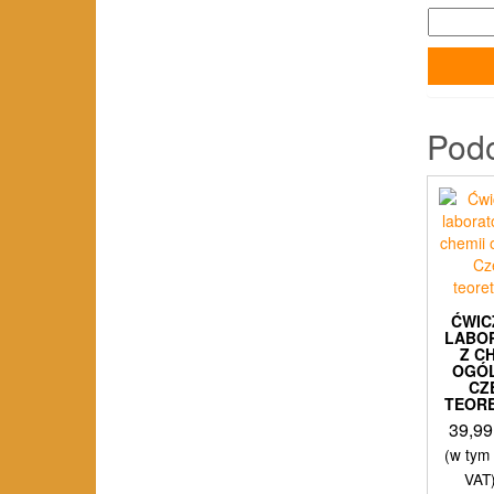
Pod
ĆWIC
LABO
Z C
OGÓL
CZ
TEOR
39,9
(w tym
VAT