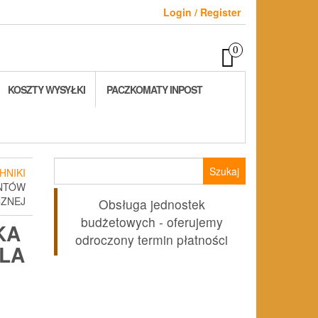
Login / Register
0
KOSZTY WYSYŁKI
PACZKOMATY INPOST
Szukaj:
HNIKI
ENTÓW
CZNEJ
Obsługa jednostek
budżetowych - oferujemy
KA
odroczony termin płatności
DLA