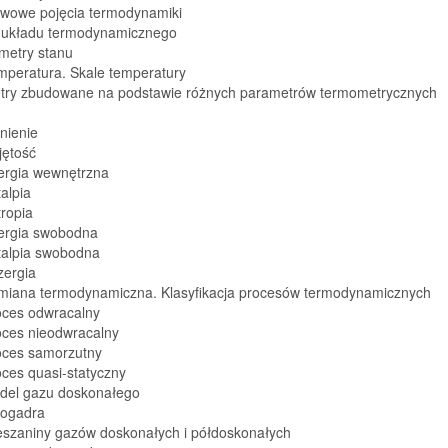
awowe pojęcia termodynamiki
n układu termodynamicznego
metry stanu
mperatura. Skale temperatury
ry zbudowane na podstawie różnych parametrów termometrycznych
śnienie
jętość
nergia wewnętrzna
talpia
tropia
nergia swobodna
talpia swobodna
zergia
emiana termodynamiczna. Klasyfikacja procesów termodynamicznych
oces odwracalny
oces nieodwracalny
roces samorzutny
oces quasi-statyczny
odel gazu doskonałego
ogadra
ieszaniny gazów doskonałych i półdoskonałych