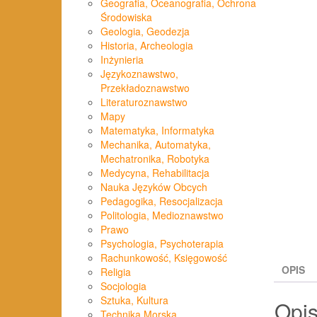
Geografia, Oceanografia, Ochrona
Środowiska
Geologia, Geodezja
Historia, Archeologia
Inżynieria
Językoznawstwo,
Przekładoznawstwo
Literaturoznawstwo
Mapy
Matematyka, Informatyka
Mechanika, Automatyka,
Mechatronika, Robotyka
Medycyna, Rehabilitacja
Nauka Języków Obcych
Pedagogika, Resocjalizacja
Politologia, Medioznawstwo
Prawo
Psychologia, Psychoterapia
Rachunkowość, Księgowość
OPIS
Religia
Socjologia
Sztuka, Kultura
Opi
Technika Morska