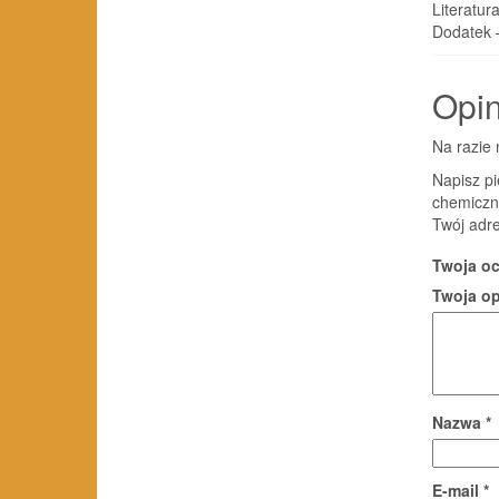
Literatur
Dodatek 
Opin
Na razie 
Napisz pi
chemiczn
Twój adre
Twoja o
Twoja o
Nazwa
*
E-mail
*