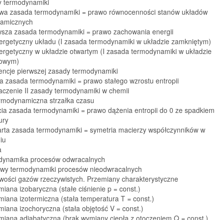
y termodynamiki
owa zasada termodynamiki = prawo równocenności stanów układów
amicznych
rwsza zasada termodynamiki = prawo zachowania energii
nergetyczny układu (I zasada termodynamiki w układzie zamkniętym)
ergetyczny w układzie otwartym (I zasada termodynamiki w układzie
wowym)
ncje pierwszej zasady termodynamiki
a zasada termodynamiki = prawo stałego wzrostu entropii
aczenie II zasady termodynamiki w chemii
ermodynamiczna strzałka czasu
cia zasada termodynamiki = prawo dążenia entropii do 0 ze spadkiem
ury
arta zasada termodynamiki = symetria macierzy współczynników w
iu
a
dynamika procesów odwracalnych
awy termodynamiki procesów nieodwracalnych
iwości gazów rzeczywistych. Przemiany charakterystyczne
miana izobaryczna (stałe ciśnienie p = const.)
miana izotermiczna (stała temperatura T = const.)
miana izochoryczna (stała objętość V = const.)
miana adiabatyczna (brak wymiany ciepła z otoczeniem Q = const.)