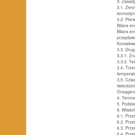
3. Zasad
3.1. Zer
termodyn
3.2. Pie
Bilans e
Bilans en
przepły
Konsekwe
3.3. Drug
3.3.1. Zn
3.3.2. T
3.4. Trze
temperat
3.5. Czw
twierdzen
Onsager
4. Termo
5. Podst
6. Właśc
6.1. Prze
6.2. Prze
6.3. Prze
6.4. Prze