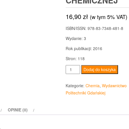
CHEMICZNEJ
16,90
zł
(w tym 5% VAT)
ISBN/ISSN:
978-83-7348-481-8
Wydanie:
3
Rok publikacji:
2016
Stron:
118
ilość
Dodaj do koszyka
Termodynamika
techniczna.
Kategorie:
Chemia
,
Wydawnictwo
Dla
Politechniki Gdańskiej
studentów
technologii
OPINIE (0)
chemicznej
s