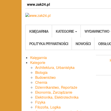
Skip
www.zak24.pl
to
the
content
KSIĘGARNIA
KATEGORIE
WYDAWNICTWO
POLITYKA PRYWATNOŚCI
NOWOŚCI
OBSŁUG
Księgarnia
Kategorie
Architektura, Urbanistyka
Biologia
Budownictwo
Chemia
Dziennikarstwo, Reportaże
Ekonomia, Zarządzanie
Elektronika, Elektrotechnika
Fizyka
Filozofia, Logika