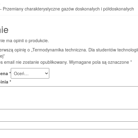
a
– Przemiany charakterystyczne gazów doskonałych i półdoskonałych
ie
nie ma opinii o produkcie.
erwszą opinię o „Termodynamika techniczna. Dla studentów technologi
ej”
s email nie zostanie opublikowany.
Wymagane pola są oznaczone
*
cena
*
pinia
*