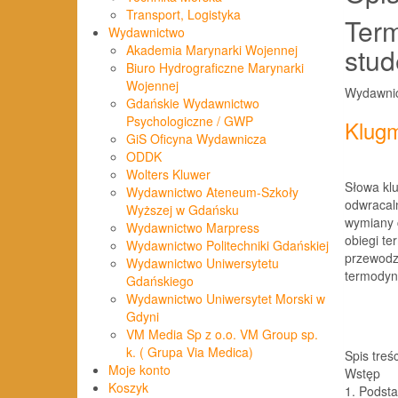
Transport, Logistyka
Term
Wydawnictwo
stud
Akademia Marynarki Wojennej
Biuro Hydrograficzne Marynarki
Wojennej
Wydawnic
Gdańskie Wydawnictwo
Psychologiczne / GWP
Klug
GiS Oficyna Wydawnicza
ODDK
Wolters Kluwer
Słowa kl
Wydawnictwo Ateneum-Szkoły
odwracal
Wyższej w Gdańsku
wymiany 
Wydawnictwo Marpress
obiegi t
Wydawnictwo Politechniki Gdańskiej
przewodz
Wydawnictwo Uniwersytetu
termodyn
Gdańskiego
Wydawnictwo Uniwersytet Morski w
Gdyni
VM Media Sp z o.o. VM Group sp.
k. ( Grupa Via Medica)
Spis treśc
Moje konto
Wstęp
Koszyk
1. Podst