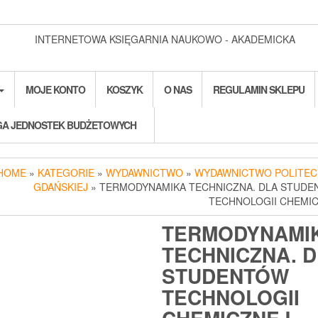
INTERNETOWA KSIĘGARNIA NAUKOWO - AKADEMICKA
MOJE KONTO
KOSZYK
O NAS
REGULAMIN SKLEPU
A JEDNOSTEK BUDŻETOWYCH
HOME
»
KATEGORIE
»
WYDAWNICTWO
»
WYDAWNICTWO POLITEC
GDAŃSKIEJ
» TERMODYNAMIKA TECHNICZNA. DLA STUD
TECHNOLOGII CHEMI
TERMODYNAMI
TECHNICZNA. 
STUDENTÓW
TECHNOLOGII