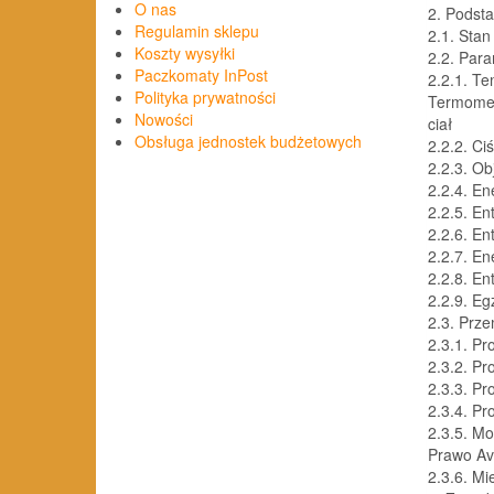
O nas
2. Podst
Regulamin sklepu
2.1. Sta
Koszty wysyłki
2.2. Para
Paczkomaty InPost
2.2.1. Te
Polityka prywatności
Termomet
Nowości
ciał
Obsługa jednostek budżetowych
2.2.2. Ci
2.2.3. Ob
2.2.4. E
2.2.5. En
2.2.6. En
2.2.7. E
2.2.8. En
2.2.9. Eg
2.3. Prz
2.3.1. Pr
2.3.2. Pr
2.3.3. P
2.3.4. Pr
2.3.5. M
Prawo Av
2.3.6. M