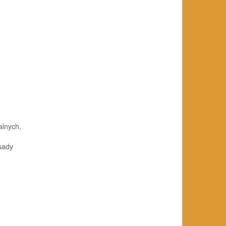
alnych,
sady