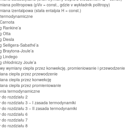
miana politropowa (pVv = const., gdzie v wykładnik politropy)
miana izentalpowa (stała entalpia H = const.)
i termodynamiczne
 Carnota
g Rankine’a
g Otta
g Diesla
g Seiligera-Sabathé’a
g Braytona-Joule’a
eg Lindego
g chłodniczy Joule’a
awy wymiany ciepła przez konwekcję, promieniowanie i przewodzenie
iana ciepła przez przewodzenie
iana ciepła przez konwekcję
iana ciepła przez promieniowanie
zenia termodynamiczne
 do rozdziału 2
 do rozdziału 3 – I zasada termodynamiki
 do rozdziału 3 – II zasada termodynamiki
 do rozdziału 6
 do rozdziału 7
 do rozdziału 8