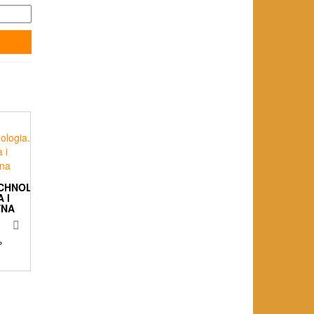
CHNOLOGIA.
 I
YNA
%