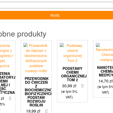
obne produkty
NANOTE
PODSTAWY
CHEMIA
CHEMII
ZENIA
MEDYC
ORGANICZNEJ
RATORYJNE
PRZEWODNIK
TOM 2
14,70
zł
HEMII
DO ĆWICZEŃ
NEJ I
30,99
zł
Z
(w tym 5
ĘŚĆ
BIOCHEMICZNO-
(w tym 5%
VAT)
ETYCZNA
BIOFIZYCZNYCH
VAT)
PODSTAW
9
zł
ROZWOJU
 5%
ROŚLIN
)
19,99
zł