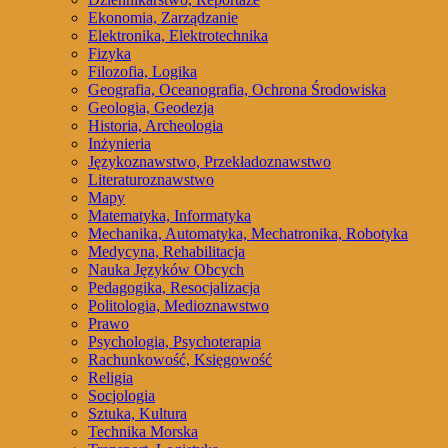
Ekonomia, Zarządzanie
Elektronika, Elektrotechnika
Fizyka
Filozofia, Logika
Geografia, Oceanografia, Ochrona Środowiska
Geologia, Geodezja
Historia, Archeologia
Inżynieria
Językoznawstwo, Przekładoznawstwo
Literaturoznawstwo
Mapy
Matematyka, Informatyka
Mechanika, Automatyka, Mechatronika, Robotyka
Medycyna, Rehabilitacja
Nauka Języków Obcych
Pedagogika, Resocjalizacja
Politologia, Medioznawstwo
Prawo
Psychologia, Psychoterapia
Rachunkowość, Księgowość
Religia
Socjologia
Sztuka, Kultura
Technika Morska