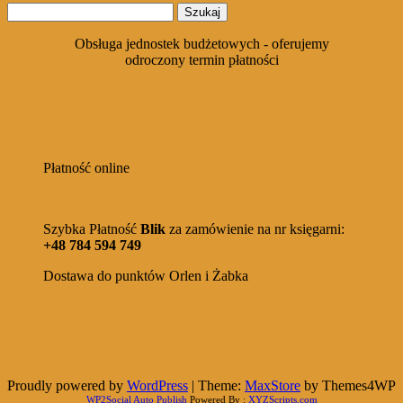
Szukaj:
wynosiła:
wynosi:
77,70 zł.
69,99 zł.
Obsługa jednostek budżetowych - oferujemy
odroczony termin płatności
Płatność online
Szybka Płatność
Blik
za zamówienie na nr księgarni:
+48 784 594 749
Dostawa do punktów Orlen i Żabka
Proudly powered by
WordPress
|
Theme:
MaxStore
by Themes4WP
WP2Social Auto Publish
Powered By :
XYZScripts.com