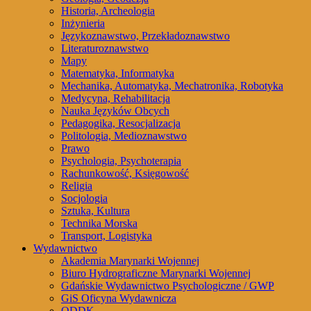
Historia, Archeologia
Inżynieria
Językoznawstwo, Przekładoznawstwo
Literaturoznawstwo
Mapy
Matematyka, Informatyka
Mechanika, Automatyka, Mechatronika, Robotyka
Medycyna, Rehabilitacja
Nauka Języków Obcych
Pedagogika, Resocjalizacja
Politologia, Medioznawstwo
Prawo
Psychologia, Psychoterapia
Rachunkowość, Księgowość
Religia
Socjologia
Sztuka, Kultura
Technika Morska
Transport, Logistyka
Wydawnictwo
Akademia Marynarki Wojennej
Biuro Hydrograficzne Marynarki Wojennej
Gdańskie Wydawnictwo Psychologiczne / GWP
GiS Oficyna Wydawnicza
ODDK