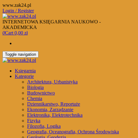
Skip
www.zak24.pl
to
Login / Register
the
content
INTERNETOWA KSIĘGARNIA NAUKOWO -
AKADEMICKA
0
Cart
0,00 zł
Toggle navigation
Księgarnia
Kategorie
Architektura, Urbanistyka
Biologia
Budownictwo
Chemia
Dziennikarstwo, Reportaże
Ekonomia, Zarządzanie
Elektronika, Elektrotechnika
Fizyka
Filozofia, Logika
Geografia, Oceanografia, Ochrona Środowiska
Geologia, Geodezja