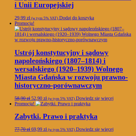
i Unii Europejskiej
29,99
zł
Dodaj do koszyka
(w tym 5% VAT)
Promocja!
Ustrój konstytucyjny i sądowy
napoleońskiego (1807–1814) i
wersalskiego (1920–1939) Wolnego
Miasta Gdańska w rozwoju prawno-
historyczno-porównawczym
Pierwotna
Aktualna
58,90
zł
52,90
zł
Dowiedz się więcej
(w tym 5% VAT)
cena
cena
Promocja!
wynosiła:
wynosi:
58,90 zł.
52,90 zł.
Zabytki. Prawo i praktyka
Pierwotna
Aktualna
77,70
zł
69,99
zł
Dowiedz się więcej
(w tym 5% VAT)
cena
cena