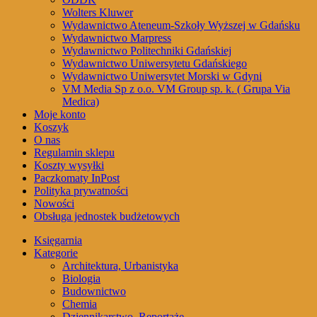
Wolters Kluwer
Wydawnictwo Ateneum-Szkoły Wyższej w Gdańsku
Wydawnictwo Marpress
Wydawnictwo Politechniki Gdańskiej
Wydawnictwo Uniwersytetu Gdańskiego
Wydawnictwo Uniwersytet Morski w Gdyni
VM Media Sp z o.o. VM Group sp. k. ( Grupa Via
Medica)
Moje konto
Koszyk
O nas
Regulamin sklepu
Koszty wysyłki
Paczkomaty InPost
Polityka prywatności
Nowości
Obsługa jednostek budżetowych
Księgarnia
Kategorie
Architektura, Urbanistyka
Biologia
Budownictwo
Chemia
Dziennikarstwo, Reportaże