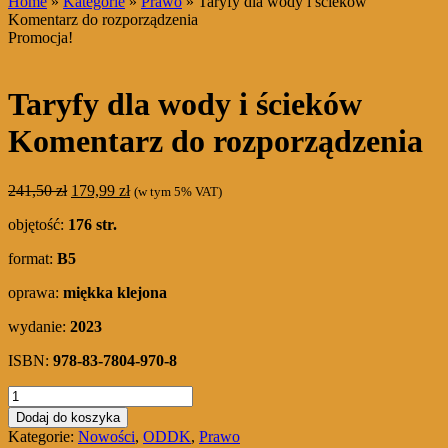
Home
»
Kategorie
»
Prawo
» Taryfy dla wody i ścieków
Komentarz do rozporządzenia
Promocja!
Taryfy dla wody i ścieków
Komentarz do rozporządzenia
Pierwotna
Aktualna
241,50
zł
179,99
zł
(w tym 5% VAT)
cena
cena
objętość:
176 str.
wynosiła:
wynosi:
241,50 zł.
179,99 zł.
format:
B5
oprawa:
miękka klejona
wydanie:
2023
ISBN:
978-83-7804-970-8
ilość
Taryfy
Dodaj do koszyka
dla
Kategorie:
Nowości
,
ODDK
,
Prawo
wody