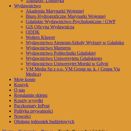
Transport, Logistyka
Wydawnictwo
Akademia Marynarki Wojennej
Biuro Hydrograficzne Marynarki Wojennej
Gdańskie Wydawnictwo Psychologiczne / GWP
GiS Oficyna Wydawnicza
ODDK
Wolters Kluwer
Wydawnictwo Ateneum-Szkoły Wyższej w Gdańsku
Wydawnictwo Marpress
Wydawnictwo Politechniki Gdańskiej
Wydawnictwo Uniwersytetu Gdańskiego
Wydawnictwo Uniwersytet Morski w Gdyni
VM Media Sp z o.o. VM Group sp. k. ( Grupa Via
Medica)
Moje konto
Koszyk
O nas
Regulamin sklepu
Koszty wysyłki
Paczkomaty InPost
Polityka prywatności
Nowości
Obsługa jednostek budżetowych