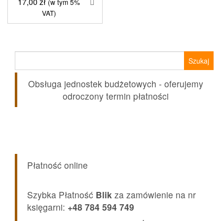
17,00
zł
(w tym 5%
63,00 zł.
49,99 zł.
VAT)
Szukaj:
Obsługa jednostek budżetowych - oferujemy
odroczony termin płatności
Płatność online
Szybka Płatność
Blik
za zamówienie na nr
księgarni:
+48 784 594 749