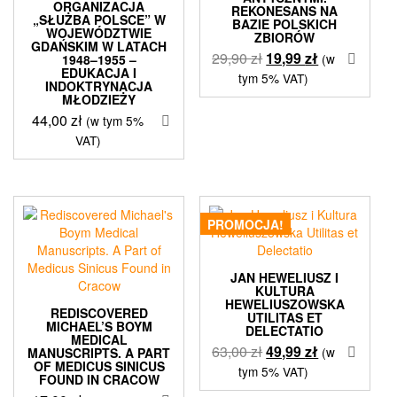
ORGANIZACJA
REKONESANS NA
„SŁUŻBA POLSCE” W
BAZIE POLSKICH
WOJEWÓDZTWIE
ZBIORÓW
GDAŃSKIM W LATACH
Pierwotna
Aktualna
29,90
zł
19,99
zł
(w
1948–1955 –
EDUKACJA I
cena
cena
tym 5% VAT)
INDOKTRYNACJA
wynosiła:
wynosi:
MŁODZIEŻY
29,90 zł.
19,99 zł.
44,00
zł
(w tym 5%
VAT)
PROMOCJA!
JAN HEWELIUSZ I
KULTURA
HEWELIUSZOWSKA
REDISCOVERED
UTILITAS ET
MICHAEL’S BOYM
DELECTATIO
MEDICAL
Pierwotna
Aktualna
63,00
zł
49,99
zł
(w
MANUSCRIPTS. A PART
OF MEDICUS SINICUS
cena
cena
tym 5% VAT)
FOUND IN CRACOW
wynosiła:
wynosi: