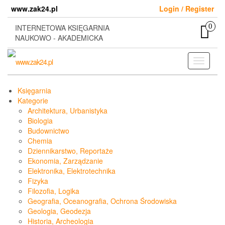
Skip
www.zak24.pl
Login / Register
to
the
0
INTERNETOWA KSIĘGARNIA
content
NAUKOWO - AKADEMICKA
Toggle
navigati
Księgarnia
Kategorie
Architektura, Urbanistyka
Biologia
Budownictwo
Chemia
Dziennikarstwo, Reportaże
Ekonomia, Zarządzanie
Elektronika, Elektrotechnika
Fizyka
Filozofia, Logika
Geografia, Oceanografia, Ochrona Środowiska
Geologia, Geodezja
Historia, Archeologia