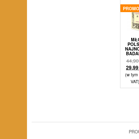
PROMO
MŁ
POL
NAJN
BADA
44,9
29,9
(w tym
VAT
PRO