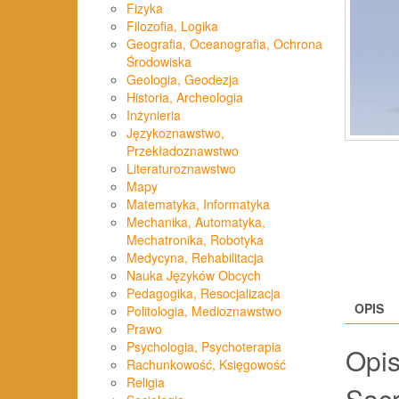
Fizyka
Filozofia, Logika
Geografia, Oceanografia, Ochrona
Środowiska
Geologia, Geodezja
Historia, Archeologia
Inżynieria
Językoznawstwo,
Przekładoznawstwo
Literaturoznawstwo
Mapy
Matematyka, Informatyka
Mechanika, Automatyka,
Mechatronika, Robotyka
Medycyna, Rehabilitacja
Nauka Języków Obcych
Pedagogika, Resocjalizacja
OPIS
Politologia, Medioznawstwo
Prawo
Psychologia, Psychoterapia
Opi
Rachunkowość, Księgowość
Religia
Sacr