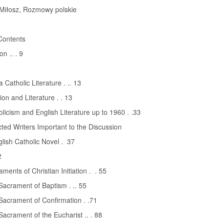
Miłosz, Rozmowy polskie
Contents
on .. . 9
1
 Catholic Literature . .. 13
ion and Literature . . 13
olicism and English Literature up to 1960 . .33
cted Writers Important to the Discussion
glish Catholic Novel . 37
2
ments of Christian Initiation . . 55
Sacrament of Baptism . .. 55
Sacrament of Confirmation . .71
Sacrament of the Eucharist .. . 88