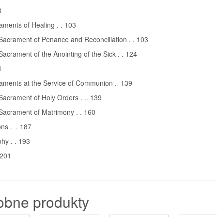
3
ments of Healing . . 103
Sacrament of Penance and Reconciliation . . 103
Sacrament of the Anointing of the Sick . . 124
4
aments at the Service of Communion . 139
Sacrament of Holy Orders . .. 139
Sacrament of Matrimony . . 160
ns . . 187
phy . . 193
 201
obne produkty