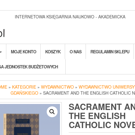
INTERNETOWA KSIĘGARNIA NAUKOWO - AKADEMICKA
MOJE KONTO
KOSZYK
O NAS
REGULAMIN SKLEPU
A JEDNOSTEK BUDŻETOWYCH
OME
»
KATEGORIE
»
WYDAWNICTWO
»
WYDAWNICTWO UNIWERSY
GDAŃSKIEGO
» SACRAMENT AND THE ENGLISH CATHOLIC 
SACRAMENT A
THE ENGLISH
CATHOLIC NOV