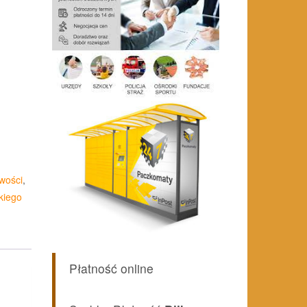
wości
,
kiego
Płatność online