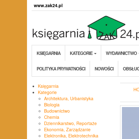
Skip
www.zak24.pl
to
the
content
KSIĘGARNIA
KATEGORIE
WYDAWNICTWO
POLITYKA PRYWATNOŚCI
NOWOŚCI
OBSŁUG
Księgarnia
H
Kategorie
Architektura, Urbanistyka
Biologia
Budownictwo
Chemia
Dziennikarstwo, Reportaże
Ekonomia, Zarządzanie
Elektronika, Elektrotechnika