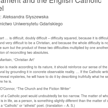
el
y: Aleksandra Słyszewska
ictwo Uniwersytetu Gdańskiego
art … is difficult, doubly difficult – difficulty squared, because it is difficu
and very difficult to be a Christian, and because the whole difficulty is n
e sum but the product of these two difficulties multiplied by one another, 
tion of reconciling two absolutes.
aritain, “Christian Art”
ion is made according to its nature, it should reinforce our sense of the
ral by grounding it in concrete observable reality. … If the Catholic writ
reveal mysteries, he will have to do it by describing truthfully what he s
e he is.
O’Connor, “The Church and the Fiction Writer”
 of a Catholic poet would undoubtedly be too narrow. The matter of wh
 in life, as a person, is something slightly different than the matter of 
 “Catholic” or “atheist” poet. (translation – A. S.)