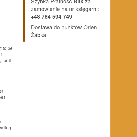
Szybka Płatność
Blik
za
zamówienie na nr księgarni:
+48 784 594 749
Dostawa do punktów Orlen i
Żabka
lt to be
ot
for it
er
ees
o
calling