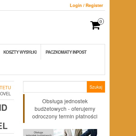
Login / Register
0
KOSZTY WYSYŁKI
PACZKOMATY INPOST
Szukaj:
TETU
NOVEL
Obsługa jednostek
ND
budżetowych - oferujemy
odroczony termin płatności
EL