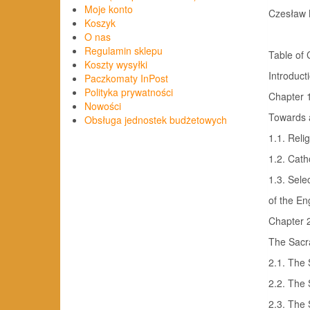
Moje konto
Czesław 
Koszyk
O nas
Regulamin sklepu
Table of 
Koszty wysyłki
Introducti
Paczkomaty InPost
Polityka prywatności
Chapter 
Nowości
Towards a
Obsługa jednostek budżetowych
1.1. Relig
1.2. Cath
1.3. Sele
of the En
Chapter 
The Sacra
2.1. The 
2.2. The 
2.3. The 