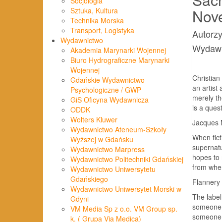
Socjologia
Nov
Sztuka, Kultura
Technika Morska
Transport, Logistyka
Autorz
Wydawnictwo
Wydawn
Akademia Marynarki Wojennej
Biuro Hydrograficzne Marynarki
Wojennej
Christian 
Gdańskie Wydawnictwo
an artist 
Psychologiczne / GWP
merely th
GiS Oficyna Wydawnicza
is a ques
ODDK
Wolters Kluwer
Jacques M
Wydawnictwo Ateneum-Szkoły
When fict
Wyższej w Gdańsku
supernatu
Wydawnictwo Marpress
hopes to 
Wydawnictwo Politechniki Gdańskiej
from wher
Wydawnictwo Uniwersytetu
Gdańskiego
Flannery 
Wydawnictwo Uniwersytet Morski w
The label
Gdyni
someone is
VM Media Sp z o.o. VM Group sp.
someone a
k. ( Grupa Via Medica)