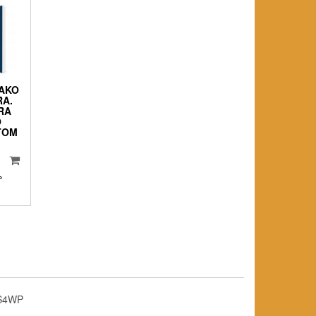
JAKO
RA.
RA
O
TOM
%
S4WP