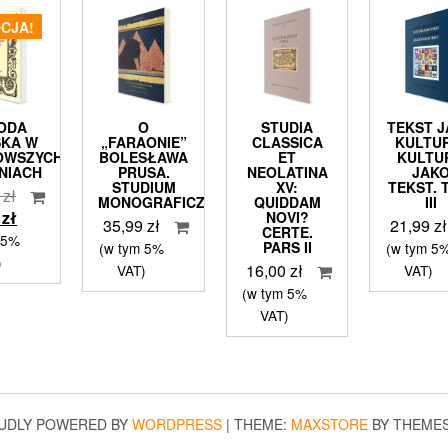
CJA!
ODA
O
STUDIA
TEKST 
SKA W
„FARAONIE”
CLASSICA
KULTU
OWSZYCH
BOLESŁAWA
ET
KULTU
NIACH
PRUSA.
NEOLATINA
JAK
STUDIUM
XV:
TEKST. 
Pierwotna
0
zł
MONOGRAFICZNE
QUIDDAM
III
cena
Aktualna
9
zł
NOVI?
35,99
zł
21,99
zł
CERTE.
wynosiła:
cena
 5%
PARS II
(w tym 5%
(w tym 5
44,90 zł.
wynosi:
)
16,00
zł
VAT)
VAT)
29,99 zł.
(w tym 5%
VAT)
UDLY POWERED BY
WORDPRESS
|
THEME:
MAXSTORE
BY THEME