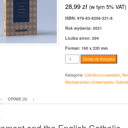
28,99
zł
(w tym 5% VAT)
ISBN: 978-83-8206-331-8
Rok wydania: 2021
Liczba stron: 204
Format: 160 x 220 mm
ilość
Dodaj do koszyka
Sacrament
and
Kategorie:
Literaturoznawstwo
,
No
the
Wydawnictwo Uniwersytetu Gdańs
English
Catholic
OPINIE (0)
Novel
s
ament and the English Catholic