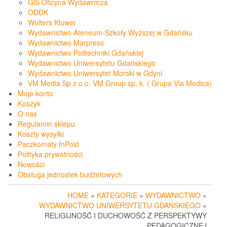
GiS Oficyna Wydawnicza
ODDK
Wolters Kluwer
Wydawnictwo Ateneum-Szkoły Wyższej w Gdańsku
Wydawnictwo Marpress
Wydawnictwo Politechniki Gdańskiej
Wydawnictwo Uniwersytetu Gdańskiego
Wydawnictwo Uniwersytet Morski w Gdyni
VM Media Sp z o.o. VM Group sp. k. ( Grupa Via Medica)
Moje konto
Koszyk
O nas
Regulamin sklepu
Koszty wysyłki
Paczkomaty InPost
Polityka prywatności
Nowości
Obsługa jednostek budżetowych
HOME
»
KATEGORIE
»
WYDAWNICTWO
»
WYDAWNICTWO UNIWERSYTETU GDAŃSKIEGO
»
RELIGIJNOŚĆ I DUCHOWOŚĆ Z PERSPEKTYWY
PEDAGOGICZNEJ