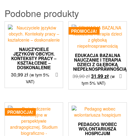
Podobne produkty
PROMOCJA!
NAUCZYCIELE
JĘZYKÓW OBCYCH.
EDUKACJA BAZALNA
KONTEKSTY PRACY –
NAUCZANIE I TERAPIA
KSZTAŁCENIE –
DZIECI Z GŁĘBOKĄ
DOSKONALENIE
NIEPEŁNOSPRAWNOŚCIĄ
30,99
zł
(w tym 5%
Pierwotna
Aktualna
39,90
zł
31,99
zł
(w
VAT)
cena
cena
tym 5% VAT)
wynosiła:
wynosi:
39,90 zł.
31,99 zł.
PROMOCJA!
PEDAGOG WOBEC
WOLONTARIUSZA
HOSPICJUM