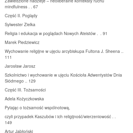
Zawiedzione nadzieje – neoliberalne konteksty ruchu
mindfulness . . 67
Część II. Poglądy
Sylwester Zielka
Religia i edukacja w poglądach Nowych Ateistów . . 91
Marek Piedziewicz
Wychowanie religijne w ujęciu arcybiskupa Fultona J. Sheena ..
111
Jarosław Jarosz
Szkolnictwo i wychowanie w ujęciu Kościoła Adwentystów Dnia
Siódmego .. 129
Część III. Tożsamości
Adela Kożyczkowska
Pytając o tożsamość wspólnotową,
czyli przypadek Kaszubów i ich religijność/wierzeniowość . .
149
Artur Jabłoński