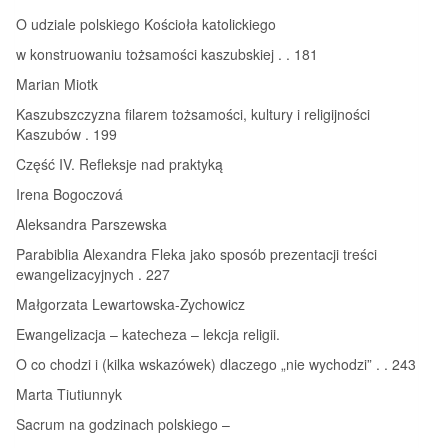
O udziale polskiego Kościoła katolickiego
w konstruowaniu tożsamości kaszubskiej . . 181
Marian Miotk
Kaszubszczyzna filarem tożsamości, kultury i religijności
Kaszubów . 199
Część IV. Refleksje nad praktyką
Irena Bogoczová
Aleksandra Parszewska
Parabiblia Alexandra Fleka jako sposób prezentacji treści
ewangelizacyjnych . 227
Małgorzata Lewartowska-Zychowicz
Ewangelizacja – katecheza – lekcja religii.
O co chodzi i (kilka wskazówek) dlaczego „nie wychodzi” . . 243
Marta Tiutiunnyk
Sacrum na godzinach polskiego –