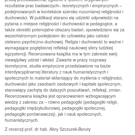
rezultatów prac badawczych– teoretycznych i empirycznych –
podejmowanych w kontekście szeroko rozumianej religijności i
duchowości. W publikacji starano się udzielić odpowiedzi na
pytania o miejsce religijności i duchowości w pedagogice, a
także określić potencjalne obszary badań, opowiedziano się za
wszechstronnym podejściem do człowieka jako całości
cielesno-psychiczno-duchowej. Religia i duchowość to ważne i
wymagające pogłębionej refleksji naukowej sfery ludzkiej
egzystencji. Recenzowana książka ma w tym zakresie swój
niewątpliwy udział i wkład. Zawarte w pracy rozprawy
teoretyczne, studia empiryczne przedstawione na bazie
interdyscyplinarnej literatury z nauk humanistycznych i
społecznych to materiał skłaniający do myślenia o religijności,
duchowości jako zasobach osobowych i kapitale społecznym,
stanowiący zachętę do dalszych poszukiwań, refleksji, zmian.
Recenzowana książka jest opracowaniem wzbogacającym
wiedzę z zakresu za – równo pedagogiki (pedagogiki religii,
pedagogiki międzykulturowej, pedagogiki społecznej,
pedagogiki porównawczej), jak i nauk społecznych,
humanistycznych.
Z recenzji prof. dr hab. Aliny Szczurek-Boruty