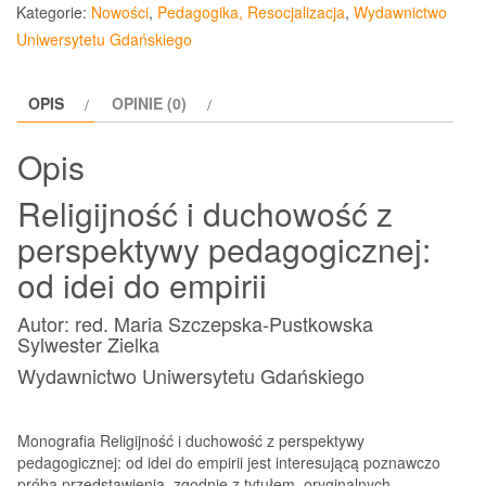
i
Kategorie:
Nowości
,
Pedagogika, Resocjalizacja
,
Wydawnictwo
duchowość
Uniwersytetu Gdańskiego
z
perspektywy
OPIS
OPINIE (0)
pedagogicznej
Opis
Religijność i duchowość z
perspektywy pedagogicznej:
od idei do empirii
Autor: red. Maria Szczepska-Pustkowska
Sylwester Zielka
Wydawnictwo Uniwersytetu Gdańskiego
Monografia Religijność i duchowość z perspektywy
pedagogicznej: od idei do empirii jest interesującą poznawczo
próbą przedstawienia, zgodnie z tytułem, oryginalnych