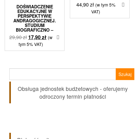
44,90
zł
(w tym 5%
DOŚWIADCZENIE
EDUKACYJNE W
VAT)
PERSPEKTYWIE
ANDRAGOGICZNEJ.
STUDIUM
BIOGRAFICZNO –
Pierwotna
Aktualna
29,90
zł
17,90
zł
(w
cena
cena
tym 5% VAT)
wynosiła:
wynosi:
29,90 zł.
17,90 zł.
Szukaj:
Obsługa jednostek budżetowych - oferujemy
odroczony termin płatności