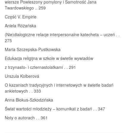
wiersze Powieszony pomylony i Samotność Jana
Twardowskiego .. 259
Część V. Empirie
Aniela Różańska
(Nie)dialogiczne relacje interpersonalne katecheta – uczeń . .
275
Maria Szczepska-Pustkowska
Edukacja religijna w szkole w świetle wywiadów
z trzynasto- i czternastolatkami . . 291
Urszula Kolberová
O kazaniach tradycyjnych i internetowych w świetle badań
ankietowych . . 333
Anna Blokus-Szkodzińska
Świat wartości młodzieży – komunikat z badań . . 347
Noty o autorach . . 361