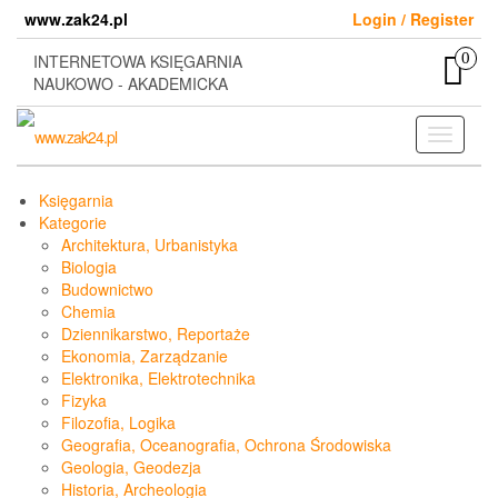
Skip
www.zak24.pl
Login / Register
to
the
0
INTERNETOWA KSIĘGARNIA
content
NAUKOWO - AKADEMICKA
Toggle
navigati
Księgarnia
Kategorie
Architektura, Urbanistyka
Biologia
Budownictwo
Chemia
Dziennikarstwo, Reportaże
Ekonomia, Zarządzanie
Elektronika, Elektrotechnika
Fizyka
Filozofia, Logika
Geografia, Oceanografia, Ochrona Środowiska
Geologia, Geodezja
Historia, Archeologia