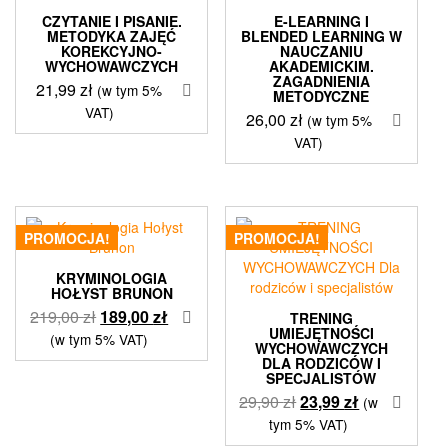
CZYTANIE I PISANIE.
E-LEARNING I
METODYKA ZAJĘĆ
BLENDED LEARNING W
KOREKCYJNO-
NAUCZANIU
WYCHOWAWCZYCH
AKADEMICKIM.
ZAGADNIENIA
21,99
zł
(w tym 5%
METODYCZNE
VAT)
26,00
zł
(w tym 5%
VAT)
PROMOCJA!
PROMOCJA!
KRYMINOLOGIA
HOŁYST BRUNON
Pierwotna
Aktualna
219,00
zł
189,00
zł
TRENING
UMIEJĘTNOŚCI
cena
cena
(w tym 5% VAT)
WYCHOWAWCZYCH
wynosiła:
wynosi:
DLA RODZICÓW I
SPECJALISTÓW
219,00 zł.
189,00 zł.
Pierwotna
Aktualna
29,90
zł
23,99
zł
(w
cena
cena
tym 5% VAT)
wynosiła:
wynosi: