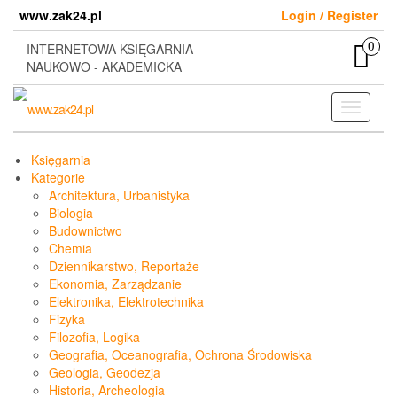
Skip
www.zak24.pl
Login / Register
to
the
0
INTERNETOWA KSIĘGARNIA
content
NAUKOWO - AKADEMICKA
Toggle
navigati
Księgarnia
Kategorie
Architektura, Urbanistyka
Biologia
Budownictwo
Chemia
Dziennikarstwo, Reportaże
Ekonomia, Zarządzanie
Elektronika, Elektrotechnika
Fizyka
Filozofia, Logika
Geografia, Oceanografia, Ochrona Środowiska
Geologia, Geodezja
Historia, Archeologia