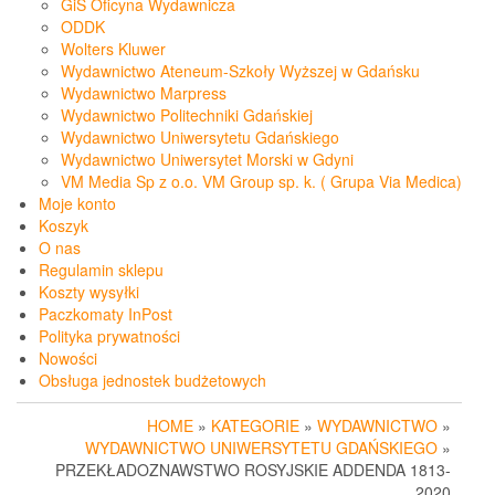
GiS Oficyna Wydawnicza
ODDK
Wolters Kluwer
Wydawnictwo Ateneum-Szkoły Wyższej w Gdańsku
Wydawnictwo Marpress
Wydawnictwo Politechniki Gdańskiej
Wydawnictwo Uniwersytetu Gdańskiego
Wydawnictwo Uniwersytet Morski w Gdyni
VM Media Sp z o.o. VM Group sp. k. ( Grupa Via Medica)
Moje konto
Koszyk
O nas
Regulamin sklepu
Koszty wysyłki
Paczkomaty InPost
Polityka prywatności
Nowości
Obsługa jednostek budżetowych
HOME
»
KATEGORIE
»
WYDAWNICTWO
»
WYDAWNICTWO UNIWERSYTETU GDAŃSKIEGO
»
PRZEKŁADOZNAWSTWO ROSYJSKIE ADDENDA 1813-
2020