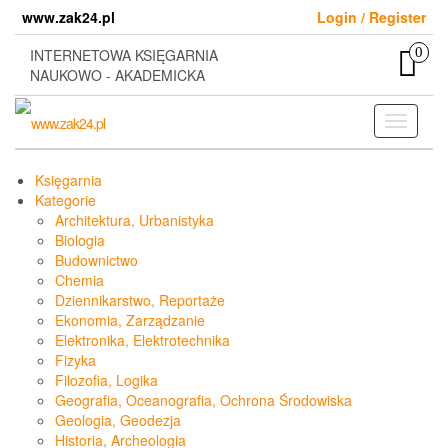
Skip
www.zak24.pl
Login / Register
to
the
0
INTERNETOWA KSIĘGARNIA
content
NAUKOWO - AKADEMICKA
Toggle
navigati
Księgarnia
Kategorie
Architektura, Urbanistyka
Biologia
Budownictwo
Chemia
Dziennikarstwo, Reportaże
Ekonomia, Zarządzanie
Elektronika, Elektrotechnika
Fizyka
Filozofia, Logika
Geografia, Oceanografia, Ochrona Środowiska
Geologia, Geodezja
Historia, Archeologia