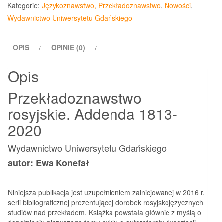
rosyjskie
Kategorie:
Językoznawstwo, Przekładoznawstwo
,
Nowości
,
Addenda
Wydawnictwo Uniwersytetu Gdańskiego
1813-
2020
OPIS
OPINIE (0)
Opis
Przekładoznawstwo
rosyjskie. Addenda 1813-
2020
Wydawnictwo Uniwersytetu Gdańskiego
autor: Ewa Konefał
Niniejsza publikacja jest uzupełnieniem zainicjowanej w 2016 r.
serii bibliograficznej prezentującej dorobek rosyjskojęzycznych
studiów nad przekładem. Książka powstała głównie z myślą o
dopełnieniu pierwszego tomu cyklu o autoreferaty dysertacji