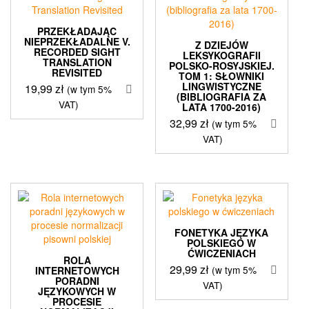
PRZEKŁADAJĄC
NIEPRZEKŁADALNE V.
Z DZIEJÓW
RECORDED SIGHT
LEKSYKOGRAFII
TRANSLATION
POLSKO-ROSYJSKIEJ.
REVISITED
TOM 1: SŁOWNIKI
LINGWISTYCZNE
19,99
zł
(w tym 5%
(BIBLIOGRAFIA ZA
VAT)
LATA 1700-2016)
32,99
zł
(w tym 5%
VAT)
FONETYKA JĘZYKA
POLSKIEGO W
ĆWICZENIACH
ROLA
29,99
zł
(w tym 5%
INTERNETOWYCH
PORADNI
VAT)
JĘZYKOWYCH W
PROCESIE