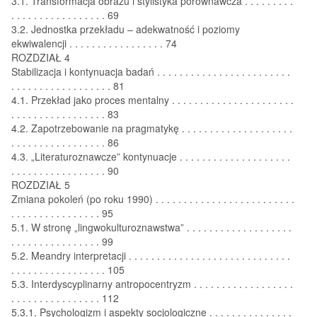
3.1. Transformacja obrazu i stylistyka porównawcza . . . . . . . . .
. . . . . . . . . . . . . . . . . 69
3.2. Jednostka przekładu – adekwatność i poziomy
ekwiwalencji . . . . . . . . . . . . . . . . . 74
ROZDZIAŁ 4
Stabilizacja i kontynuacja badań . . . . . . . . . . . . . . . . . . . . . . . .
. . . . . . . . . . . . . . . . . . 81
4.1. Przekład jako proces mentalny . . . . . . . . . . . . . . . . . . . . . .
. . . . . . . . . . . . . . . . . 83
4.2. Zapotrzebowanie na pragmatykę . . . . . . . . . . . . . . . . . . . .
. . . . . . . . . . . . . . . . . 86
4.3. „Literaturoznawcze” kontynuacje . . . . . . . . . . . . . . . . . . . .
. . . . . . . . . . . . . . . . . 90
ROZDZIAŁ 5
Zmiana pokoleń (po roku 1990) . . . . . . . . . . . . . . . . . . . . . . . . .
. . . . . . . . . . . . . . . . 95
5.1. W stronę „lingwokulturoznawstwa” . . . . . . . . . . . . . . . . . . .
. . . . . . . . . . . . . . . . 99
5.2. Meandry interpretacji . . . . . . . . . . . . . . . . . . . . . . . . . . . . .
. . . . . . . . . . . . . . . . . 105
5.3. Interdyscyplinarny antropocentryzm . . . . . . . . . . . . . . . . . .
. . . . . . . . . . . . . . . . 112
5.3.1. Psychologizm i aspekty socjologiczne . . . . . . . . . . . . . . .