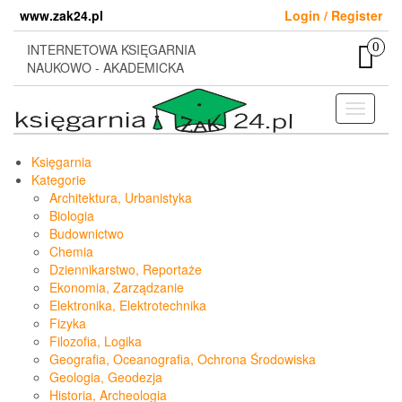
Skip
www.zak24.pl
Login / Register
to
the
0
INTERNETOWA KSIĘGARNIA
content
NAUKOWO - AKADEMICKA
Toggle
navigati
Księgarnia
Kategorie
Architektura, Urbanistyka
Biologia
Budownictwo
Chemia
Dziennikarstwo, Reportaże
Ekonomia, Zarządzanie
Elektronika, Elektrotechnika
Fizyka
Filozofia, Logika
Geografia, Oceanografia, Ochrona Środowiska
Geologia, Geodezja
Historia, Archeologia