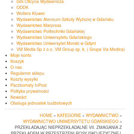
GiS Oficyna Wydawnicza
ODDK
Wolters Kluwer
Wydawnictwo Ateneum-Szkoły Wyższej w Gdańsku
Wydawnictwo Marpress
Wydawnictwo Politechniki Gdańskiej
Wydawnictwo Uniwersytetu Gdańskiego
Wydawnictwo Uniwersytet Morski w Gdyni
VM Media Sp z o.o. VM Group sp. k. ( Grupa Via Medica)
Moje konto
Koszyk
O nas
Regulamin sklepu
Koszty wysyłki
Paczkomaty InPost
Polityka prywatności
Nowości
Obsługa jednostek budżetowych
HOME
»
KATEGORIE
»
WYDAWNICTWO
»
WYDAWNICTWO UNIWERSYTETU GDAŃSKIEGO
»
PRZEKŁADAJĄC NIEPRZEKŁADALNE VII. ZMAGANIA Z
PRZEKŁADEM W PRZESTRZENI ROSYJSKOJĘZYCZNEJ.