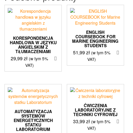
ENGLISH
COURSEBOOK FOR
KORESPONDENCJA
MARINE ENGINEERING
HANDLOWA W JĘZYKU
STUDENTS
ANGIELSKIM Z
TŁUMACZENIAMI
51,99
zł
(w tym 5%
29,99
zł
(w tym 5%
VAT)
VAT)
ĆWICZENIA
LABORATORYJNE Z
AUTOMATYZACJA
TECHNIKI CYFROWEJ
SYSTEMÓW
ENERGETYCZNYCH
33,99
zł
(w tym 5%
STATKU
VAT)
LABORATORIUM