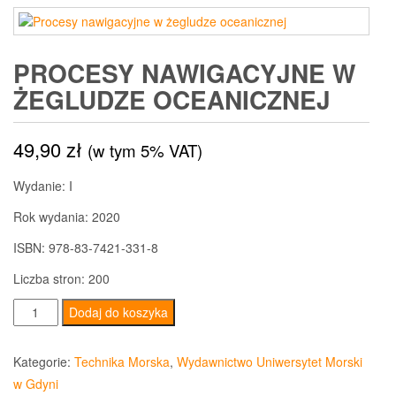
PROCESY NAWIGACYJNE W
ŻEGLUDZE OCEANICZNEJ
49,90
zł
(w tym 5% VAT)
Wydanie: I
Rok wydania: 2020
ISBN: 978-83-7421-331-8
Liczba stron: 200
ilość
Dodaj do koszyka
Procesy
nawigacyjne
Kategorie:
Technika Morska
,
Wydawnictwo Uniwersytet Morski
w
w Gdyni