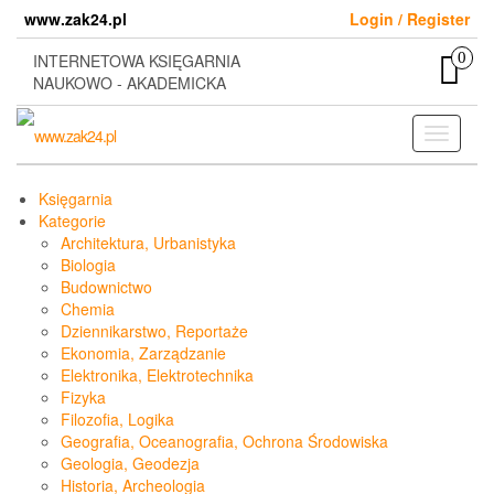
Skip
www.zak24.pl
Login / Register
to
the
0
INTERNETOWA KSIĘGARNIA
content
NAUKOWO - AKADEMICKA
Toggle
navigati
Księgarnia
Kategorie
Architektura, Urbanistyka
Biologia
Budownictwo
Chemia
Dziennikarstwo, Reportaże
Ekonomia, Zarządzanie
Elektronika, Elektrotechnika
Fizyka
Filozofia, Logika
Geografia, Oceanografia, Ochrona Środowiska
Geologia, Geodezja
Historia, Archeologia