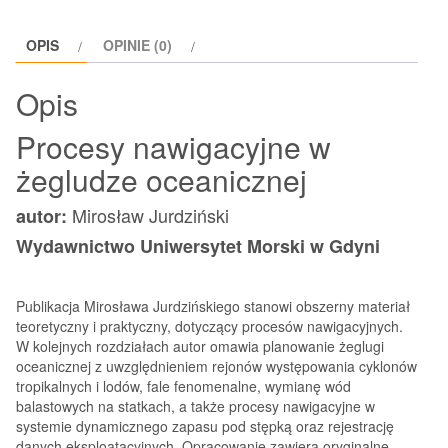
żegludze
oceanicznej
OPIS
OPINIE (0)
Opis
Procesy nawigacyjne w
żegludze oceanicznej
Mirosław Jurdziński
autor:
Wydawnictwo Uniwersytet Morski w Gdyni
Publikacja Mirosława Jurdzińskiego stanowi obszerny materiał
teoretyczny i praktyczny, dotyczący procesów nawigacyjnych.
W kolejnych rozdziałach autor omawia planowanie żeglugi
oceanicznej z uwzględnieniem rejonów występowania cyklonów
tropikalnych i lodów, fale fenomenalne, wymianę wód
balastowych na statkach, a także procesy nawigacyjne w
systemie dynamicznego zapasu pod stępką oraz rejestrację
danych eksploatacyjnych. Opracowanie zawiera oryginalne