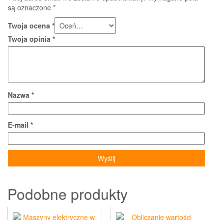
są oznaczone
*
Twoja ocena
*
Twoja opinia
*
Nazwa
*
E-mail
*
Podobne produkty