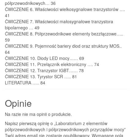
półprzewodnikowych…
36
ĆWICZENIE 6.
Właściwości wielkosygnałowe tranzystorów ….
41
ĆWICZENIE 7.
Właściwości małosygnałowe tranzystora
bipolarnego …
49
ĆWICZENIE 8.
Półprzewodnikowe elementy bezzłączowe…..
59
ĆWICZENIE 9.
Pojemność bariery diod oraz struktury MOS..
64
ĆWICZENIE 10. Diody LED mocy……
69
ĆWICZENIE 11. Przełącznik elektroniczny ….
74
ĆWICZENIE 12. Tranzystor IGBT……
78
ĆWICZENIE 13. Tyrystor SCR …..
81
LITERATURA
…..
84
Opinie
Na razie nie ma opinii o produkcie.
Napisz pierwszą opinię o „Laboratorium z elementów
półprzewodnikowych i półprzewodnikowych przyrządów mocy”
Twój adres email nie zostanie opublikowany.
Wymagane pola