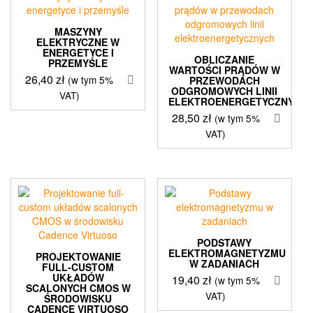
MASZYNY
ELEKTRYCZNE W
ENERGETYCE I
OBLICZANIE
PRZEMYŚLE
WARTOŚCI PRĄDÓW W
26,40
zł
(w tym 5%
PRZEWODACH
ODGROMOWYCH LINII
VAT)
ELEKTROENERGETYCZNYCH
28,50
zł
(w tym 5%
VAT)
PODSTAWY
ELEKTROMAGNETYZMU
PROJEKTOWANIE
W ZADANIACH
FULL-CUSTOM
UKŁADÓW
19,40
zł
(w tym 5%
SCALONYCH CMOS W
VAT)
ŚRODOWISKU
CADENCE VIRTUOSO