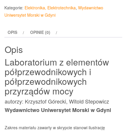
z
Kategorie:
Elektronika, Elektrotechnika
,
Wydawnictwo
elementów
Uniwersytet Morski w Gdyni
półprzewodnikowych
i
OPIS
OPINIE (0)
półprzewodnikowych
przyrządów
Opis
mocy
Laboratorium z elementów
półprzewodnikowych i
półprzewodnikowych
przyrządów mocy
autorzy: Krzysztof Górecki, Witold Stepowicz
Wydawnictwo Uniwersytet Morski w Gdyni
Zakres materiału zawarty w skrypcie stanowi ilustrację