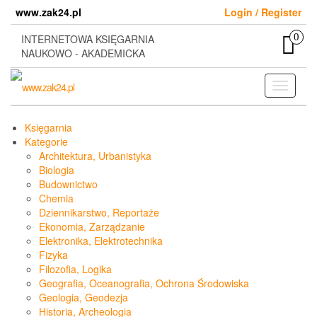
Skip
www.zak24.pl
Login / Register
to
the
0
INTERNETOWA KSIĘGARNIA
content
NAUKOWO - AKADEMICKA
Toggle
navigati
Księgarnia
Kategorie
Architektura, Urbanistyka
Biologia
Budownictwo
Chemia
Dziennikarstwo, Reportaże
Ekonomia, Zarządzanie
Elektronika, Elektrotechnika
Fizyka
Filozofia, Logika
Geografia, Oceanografia, Ochrona Środowiska
Geologia, Geodezja
Historia, Archeologia