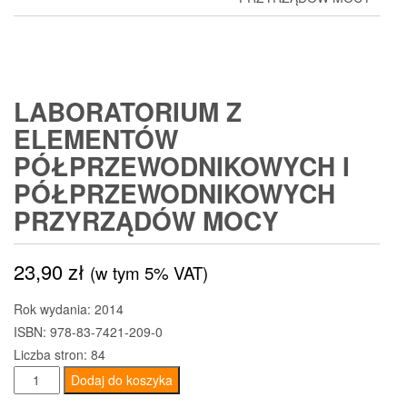
LABORATORIUM Z
ELEMENTÓW
PÓŁPRZEWODNIKOWYCH I
PÓŁPRZEWODNIKOWYCH
PRZYRZĄDÓW MOCY
23,90
zł
(w tym 5% VAT)
Rok wydania: 2014
ISBN: 978-83-7421-209-0
Liczba stron: 84
ilość
Dodaj do koszyka
Laboratorium