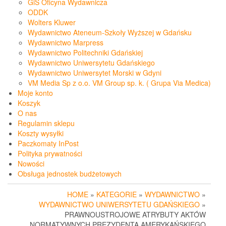
GiS Oficyna Wydawnicza
ODDK
Wolters Kluwer
Wydawnictwo Ateneum-Szkoły Wyższej w Gdańsku
Wydawnictwo Marpress
Wydawnictwo Politechniki Gdańskiej
Wydawnictwo Uniwersytetu Gdańskiego
Wydawnictwo Uniwersytet Morski w Gdyni
VM Media Sp z o.o. VM Group sp. k. ( Grupa Via Medica)
Moje konto
Koszyk
O nas
Regulamin sklepu
Koszty wysyłki
Paczkomaty InPost
Polityka prywatności
Nowości
Obsługa jednostek budżetowych
HOME
»
KATEGORIE
»
WYDAWNICTWO
»
WYDAWNICTWO UNIWERSYTETU GDAŃSKIEGO
»
PRAWNOUSTROJOWE ATRYBUTY AKTÓW
NORMATYWNYCH PREZYDENTA AMERYKAŃSKIEGO