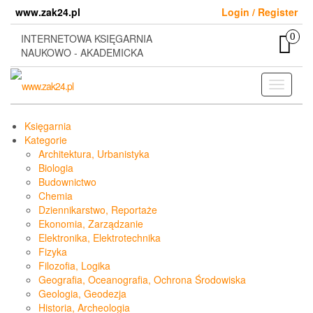
Skip
www.zak24.pl
Login / Register
to
the
0
INTERNETOWA KSIĘGARNIA
content
NAUKOWO - AKADEMICKA
Toggle
navigati
Księgarnia
Kategorie
Architektura, Urbanistyka
Biologia
Budownictwo
Chemia
Dziennikarstwo, Reportaże
Ekonomia, Zarządzanie
Elektronika, Elektrotechnika
Fizyka
Filozofia, Logika
Geografia, Oceanografia, Ochrona Środowiska
Geologia, Geodezja
Historia, Archeologia