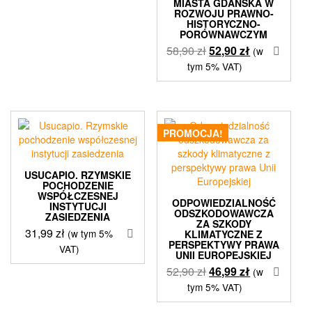
MIASTA GDAŃSKA W
ROZWOJU PRAWNO-
HISTORYCZNO-
PORÓWNAWCZYM
Pierwotna
Aktualna
58,90
zł
52,90
zł
(w
cena
cena
tym 5% VAT)
wynosiła:
wynosi:
58,90 zł.
52,90 zł.
PROMOCJA!
USUCAPIO. RZYMSKIE
POCHODZENIE
WSPÓŁCZESNEJ
ODPOWIEDZIALNOŚĆ
INSTYTUCJI
ODSZKODOWAWCZA
ZASIEDZENIA
ZA SZKODY
31,99
zł
(w tym 5%
KLIMATYCZNE Z
PERSPEKTYWY PRAWA
VAT)
UNII EUROPEJSKIEJ
Pierwotna
Aktualna
52,90
zł
46,99
zł
(w
cena
cena
tym 5% VAT)
wynosiła:
wynosi: