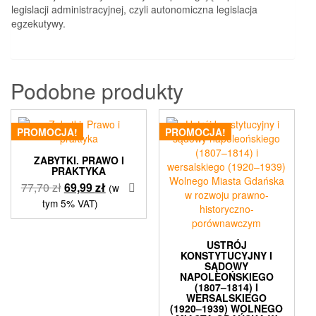
legislacji administracyjnej, czyli autonomiczna legislacja
egzekutywy.
Podobne produkty
PROMOCJA!
PROMOCJA!
ZABYTKI. PRAWO I
PRAKTYKA
Pierwotna
Aktualna
77,70
zł
69,99
zł
(w
cena
cena
tym 5% VAT)
wynosiła:
wynosi:
77,70 zł.
69,99 zł.
USTRÓJ
KONSTYTUCYJNY I
SĄDOWY
NAPOLEOŃSKIEGO
(1807–1814) I
WERSALSKIEGO
(1920–1939) WOLNEGO