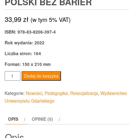
POLSKI BEZ BARIER
33,99
zł
(w tym 5% VAT)
ISBN: 978-83-8206-397-4
Rok wydania: 2022
Liczba stron: 164
Format: 150 x 210 mm
ilość
Dodaj do koszyka
Polski
bez
Kategorie:
Nowości
,
Pedagogika, Resocjalizacja
,
Wydawnictwo
barier
Uniwersytetu Gdańskiego
OPIS
OPINIE (0)
Opis