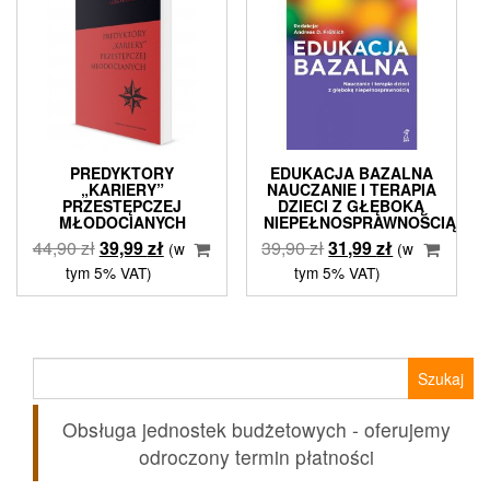
PREDYKTORY
EDUKACJA BAZALNA
„KARIERY”
NAUCZANIE I TERAPIA
PRZESTĘPCZEJ
DZIECI Z GŁĘBOKĄ
MŁODOCIANYCH
NIEPEŁNOSPRAWNOŚCIĄ
Pierwotna
Aktualna
Pierwotna
Aktualna
44,90
zł
39,99
zł
39,90
zł
31,99
zł
(w
(w
cena
cena
cena
cena
tym 5% VAT)
tym 5% VAT)
wynosiła:
wynosi:
wynosiła:
wynosi:
44,90 zł.
39,99 zł.
39,90 zł.
31,99 zł.
Szukaj:
Obsługa jednostek budżetowych - oferujemy
odroczony termin płatności