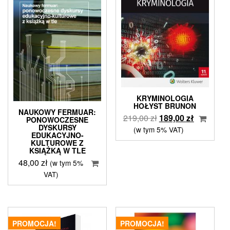
KRYMINOLOGIA
HOŁYST BRUNON
NAUKOWY FERMUAR:
Pierwotna
Aktualna
219,00
zł
189,00
zł
PONOWOCZESNE
DYSKURSY
cena
cena
(w tym 5% VAT)
EDUKACYJNO-
wynosiła:
wynosi:
KULTUROWE Z
KSIĄŻKĄ W TLE
219,00 zł.
189,00 zł.
48,00
zł
(w tym 5%
VAT)
PROMOCJA!
PROMOCJA!