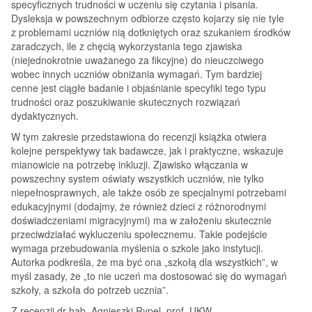
specyficznych trudności w uczeniu się czytania i pisania.
Dysleksja w powszechnym odbiorze często kojarzy się nie tyle
z problemami uczniów nią dotkniętych oraz szukaniem środków
zaradczych, ile z chęcią wykorzystania tego zjawiska
(niejednokrotnie uważanego za fikcyjne) do nieuczciwego
wobec innych uczniów obniżania wymagań. Tym bardziej
cenne jest ciągłe badanie i objaśnianie specyfiki tego typu
trudności oraz poszukiwanie skutecznych rozwiązań
dydaktycznych.
W tym zakresie przedstawiona do recenzji książka otwiera
kolejne perspektywy tak badawcze, jak i praktyczne, wskazuje
mianowicie na potrzebę inkluzji. Zjawisko włączania w
powszechny system oświaty wszystkich uczniów, nie tylko
niepełnosprawnych, ale także osób ze specjalnymi potrzebami
edukacyjnymi (dodajmy, że również dzieci z różnorodnymi
doświadczeniami migracyjnymi) ma w założeniu skutecznie
przeciwdziałać wykluczeniu społecznemu. Takie podejście
wymaga przebudowania myślenia o szkole jako instytucji.
Autorka podkreśla, że ma być ona „szkołą dla wszystkich”, w
myśl zasady, że „to nie uczeń ma dostosować się do wymagań
szkoły, a szkoła do potrzeb ucznia”.
Z recenzji dr hab. Agnieszki Rypel, prof. UKW