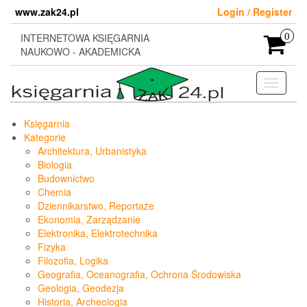
Skip
www.zak24.pl
Login / Register
to
the
INTERNETOWA KSIĘGARNIA
0
content
NAUKOWO - AKADEMICKA
Toggle
navigati
Księgarnia
Kategorie
Architektura, Urbanistyka
Biologia
Budownictwo
Chemia
Dziennikarstwo, Reportaże
Ekonomia, Zarządzanie
Elektronika, Elektrotechnika
Fizyka
Filozofia, Logika
Geografia, Oceanografia, Ochrona Środowiska
Geologia, Geodezja
Historia, Archeologia