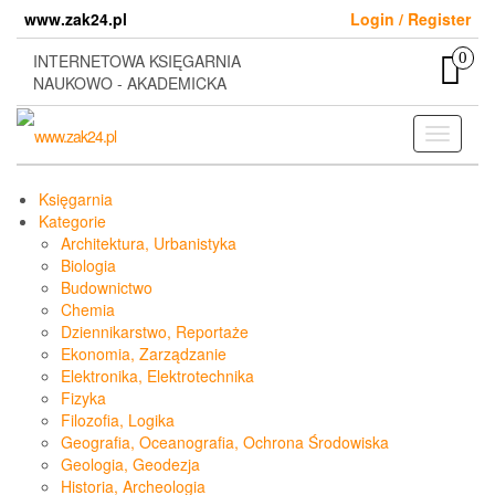
Skip
www.zak24.pl
Login / Register
to
the
0
INTERNETOWA KSIĘGARNIA
content
NAUKOWO - AKADEMICKA
Toggle
navigati
Księgarnia
Kategorie
Architektura, Urbanistyka
Biologia
Budownictwo
Chemia
Dziennikarstwo, Reportaże
Ekonomia, Zarządzanie
Elektronika, Elektrotechnika
Fizyka
Filozofia, Logika
Geografia, Oceanografia, Ochrona Środowiska
Geologia, Geodezja
Historia, Archeologia