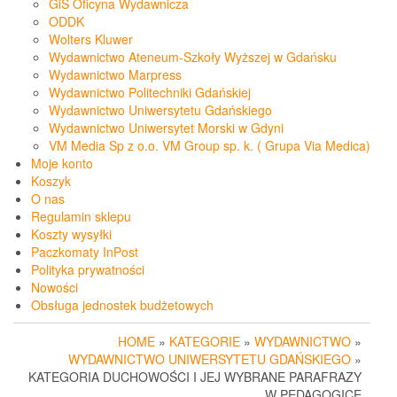
GiS Oficyna Wydawnicza
ODDK
Wolters Kluwer
Wydawnictwo Ateneum-Szkoły Wyższej w Gdańsku
Wydawnictwo Marpress
Wydawnictwo Politechniki Gdańskiej
Wydawnictwo Uniwersytetu Gdańskiego
Wydawnictwo Uniwersytet Morski w Gdyni
VM Media Sp z o.o. VM Group sp. k. ( Grupa Via Medica)
Moje konto
Koszyk
O nas
Regulamin sklepu
Koszty wysyłki
Paczkomaty InPost
Polityka prywatności
Nowości
Obsługa jednostek budżetowych
HOME
»
KATEGORIE
»
WYDAWNICTWO
»
WYDAWNICTWO UNIWERSYTETU GDAŃSKIEGO
»
KATEGORIA DUCHOWOŚCI I JEJ WYBRANE PARAFRAZY
W PEDAGOGICE