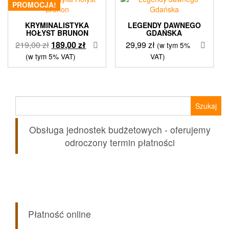
PROMOCJA!
KRYMINALISTYKA
LEGENDY DAWNEGO
HOŁYST BRUNON
GDAŃSKA
Pierwotna
Aktualna
219,00
zł
189,00
zł
29,99
zł
(w tym 5%
cena
cena
(w tym 5% VAT)
VAT)
wynosiła:
wynosi:
219,00 zł.
189,00 zł.
Szukaj:
Obsługa jednostek budżetowych - oferujemy
odroczony termin płatności
Płatność online