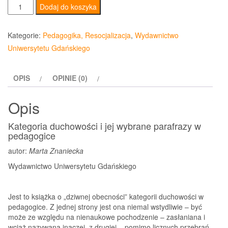
ilość
Dodaj do koszyka
Kategoria
duchowości
Kategorie:
Pedagogika, Resocjalizacja
,
Wydawnictwo
i
Uniwersytetu Gdańskiego
jej
wybrane
OPIS
OPINIE (0)
parafrazy
w
Opis
pedagogice
Kategoria duchowości i jej wybrane parafrazy w
pedagogice
autor:
Marta Znaniecka
Wydawnictwo Uniwersytetu Gdańskiego
Jest to książka o „dziwnej obecności” kategorii duchowości w
pedagogice. Z jednej strony jest ona niemal wstydliwie – być
może ze względu na nienaukowe pochodzenie – zasłaniana i
wciąż nazywana inaczej, z drugiej – pomimo licznych przebrań