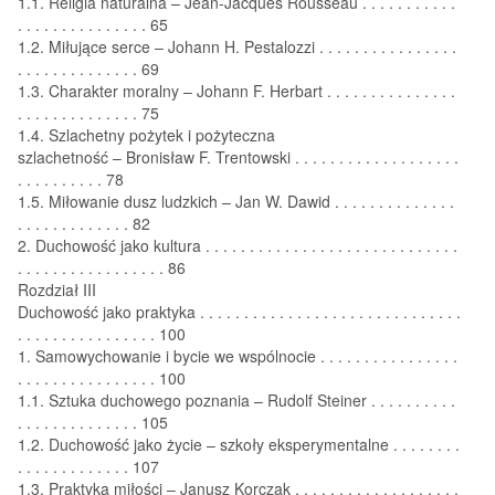
1.1. Religia naturalna – Jean-Jacques Rousseau . . . . . . . . . . .
. . . . . . . . . . . . . . . 65
1.2. Miłujące serce – Johann H. Pestalozzi . . . . . . . . . . . . . . . .
. . . . . . . . . . . . . . 69
1.3. Charakter moralny – Johann F. Herbart . . . . . . . . . . . . . . .
. . . . . . . . . . . . . . 75
1.4. Szlachetny pożytek i pożyteczna
szlachetność – Bronisław F. Trentowski . . . . . . . . . . . . . . . . . . .
. . . . . . . . . . 78
1.5. Miłowanie dusz ludzkich – Jan W. Dawid . . . . . . . . . . . . . .
. . . . . . . . . . . . . 82
2. Duchowość jako kultura . . . . . . . . . . . . . . . . . . . . . . . . . . . . .
. . . . . . . . . . . . . . . . . 86
Rozdział III
Duchowość jako praktyka . . . . . . . . . . . . . . . . . . . . . . . . . . . . . .
. . . . . . . . . . . . . . . . 100
1. Samowychowanie i bycie we wspólnocie . . . . . . . . . . . . . . . .
. . . . . . . . . . . . . . . . 100
1.1. Sztuka duchowego poznania – Rudolf Steiner . . . . . . . . . .
. . . . . . . . . . . . . . 105
1.2. Duchowość jako życie – szkoły eksperymentalne . . . . . . . .
. . . . . . . . . . . . . 107
1.3. Praktyka miłości – Janusz Korczak . . . . . . . . . . . . . . . . . . .