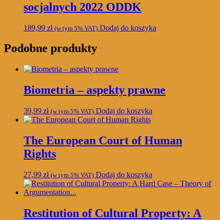
socjalnych 2022 ODDK
189,99
zł
Dodaj do koszyka
(w tym 5% VAT)
Podobne produkty
Biometria – aspekty prawne
39,99
zł
Dodaj do koszyka
(w tym 5% VAT)
The European Court of Human
Rights
27,99
zł
Dodaj do koszyka
(w tym 5% VAT)
Restitution of Cultural Property: A