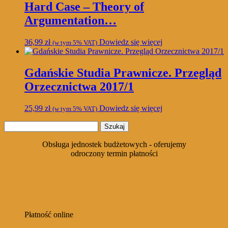
Hard Case – Theory of
Argumentation…
36,99
zł
Dowiedz się więcej
(w tym 5% VAT)
Gdańskie Studia Prawnicze. Przegląd
Orzecznictwa 2017/1
25,99
zł
Dowiedz się więcej
(w tym 5% VAT)
Szukaj:
Obsługa jednostek budżetowych - oferujemy
odroczony termin płatności
Płatność online