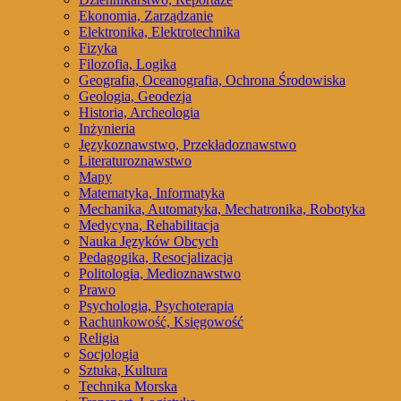
Ekonomia, Zarządzanie
Elektronika, Elektrotechnika
Fizyka
Filozofia, Logika
Geografia, Oceanografia, Ochrona Środowiska
Geologia, Geodezja
Historia, Archeologia
Inżynieria
Językoznawstwo, Przekładoznawstwo
Literaturoznawstwo
Mapy
Matematyka, Informatyka
Mechanika, Automatyka, Mechatronika, Robotyka
Medycyna, Rehabilitacja
Nauka Języków Obcych
Pedagogika, Resocjalizacja
Politologia, Medioznawstwo
Prawo
Psychologia, Psychoterapia
Rachunkowość, Księgowość
Religia
Socjologia
Sztuka, Kultura
Technika Morska