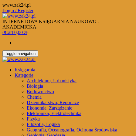
Skip
www.zak24.pl
to
Login / Register
the
content
INTERNETOWA KSIĘGARNIA NAUKOWO -
AKADEMICKA
0
Cart
0,00 zł
Toggle navigation
Księgarnia
Kategorie
Architektura, Urbanistyka
Biologia
Budownictwo
Chemia
Dziennikarstwo, Reportaże
Ekonomia, Zarządzanie
Elektronika, Elektrotechnika
Fizyka
Filozofia, Logika
Geografia, Oceanografia, Ochrona Środowiska
Geologia, Geodezja