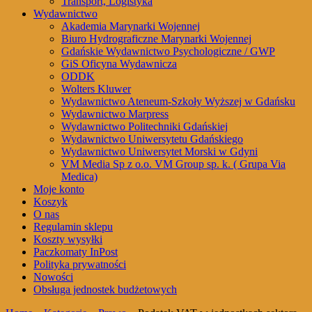
Transport, Logistyka
Wydawnictwo
Akademia Marynarki Wojennej
Biuro Hydrograficzne Marynarki Wojennej
Gdańskie Wydawnictwo Psychologiczne / GWP
GiS Oficyna Wydawnicza
ODDK
Wolters Kluwer
Wydawnictwo Ateneum-Szkoły Wyższej w Gdańsku
Wydawnictwo Marpress
Wydawnictwo Politechniki Gdańskiej
Wydawnictwo Uniwersytetu Gdańskiego
Wydawnictwo Uniwersytet Morski w Gdyni
VM Media Sp z o.o. VM Group sp. k. ( Grupa Via
Medica)
Moje konto
Koszyk
O nas
Regulamin sklepu
Koszty wysyłki
Paczkomaty InPost
Polityka prywatności
Nowości
Obsługa jednostek budżetowych