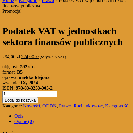
Home
»
Kategorie
»
Prawo
» Podatek VAT w jednostkach sektora
finansów publicznych
Promocja!
Podatek VAT w jednostkach
sektora finansów publicznych
Pierwotna
Aktualna
294,00
zł
224,00
zł
(w tym 5% VAT)
cena
cena
objętość:
592 str.
wynosiła:
wynosi:
format:
B5
294,00 zł.
224,00 zł.
oprawa:
miękka klejona
wydanie:
IX, 2024
ISBN:
978-83-8253-003-2
ilość
Podatek
Dodaj do koszyka
VAT
Kategorie:
Nowości
,
ODDK
,
Prawo
,
Rachunkowość, Księgowość
w
jednostkach
Opis
sektora
Opinie (0)
finansów
publicznych