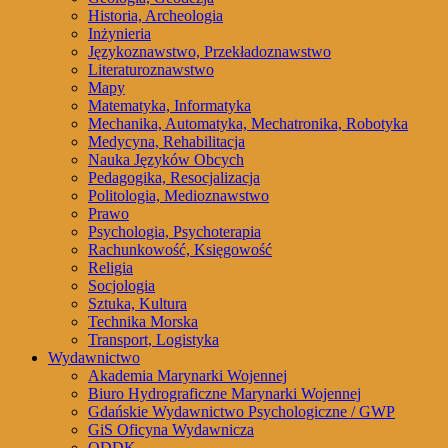
Historia, Archeologia
Inżynieria
Językoznawstwo, Przekładoznawstwo
Literaturoznawstwo
Mapy
Matematyka, Informatyka
Mechanika, Automatyka, Mechatronika, Robotyka
Medycyna, Rehabilitacja
Nauka Języków Obcych
Pedagogika, Resocjalizacja
Politologia, Medioznawstwo
Prawo
Psychologia, Psychoterapia
Rachunkowość, Księgowość
Religia
Socjologia
Sztuka, Kultura
Technika Morska
Transport, Logistyka
Wydawnictwo
Akademia Marynarki Wojennej
Biuro Hydrograficzne Marynarki Wojennej
Gdańskie Wydawnictwo Psychologiczne / GWP
GiS Oficyna Wydawnicza
ODDK