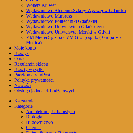
Wolters Kluwer
Wydawnictwo Ateneum-Szkoły Wyższej w Gdańsku
Wydawnictwo Marpress
Wydawnictwo Politechniki Gdańskiej
Wydawnictwo Uniwersytetu Gdańskiego
Wydawnictwo Uniwersytet Morski w Gdyni
VM Media Sp z o.o. VM Group sp. k. ( Grupa Via
Medica)
Moje konto
Koszyk
O nas
Regulamin sklepu
Koszty wysyłki
Paczkomaty InPost
Polityka prywatności
Nowości
Obsługa jednostek budżetowych
Księgarnia
Kategorie
Architektura, Urbanistyka
Biologia
Budownictwo
Chemia
Dziennikarstwo, Reportaże