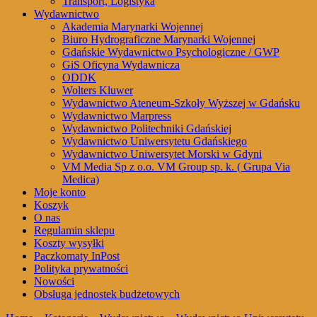
Transport, Logistyka
Wydawnictwo
Akademia Marynarki Wojennej
Biuro Hydrograficzne Marynarki Wojennej
Gdańskie Wydawnictwo Psychologiczne / GWP
GiS Oficyna Wydawnicza
ODDK
Wolters Kluwer
Wydawnictwo Ateneum-Szkoły Wyższej w Gdańsku
Wydawnictwo Marpress
Wydawnictwo Politechniki Gdańskiej
Wydawnictwo Uniwersytetu Gdańskiego
Wydawnictwo Uniwersytet Morski w Gdyni
VM Media Sp z o.o. VM Group sp. k. ( Grupa Via
Medica)
Moje konto
Koszyk
O nas
Regulamin sklepu
Koszty wysyłki
Paczkomaty InPost
Polityka prywatności
Nowości
Obsługa jednostek budżetowych