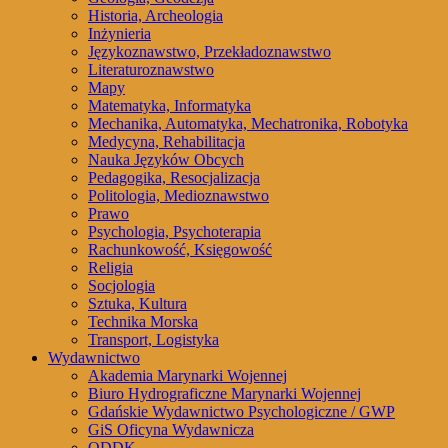
Historia, Archeologia
Inżynieria
Językoznawstwo, Przekładoznawstwo
Literaturoznawstwo
Mapy
Matematyka, Informatyka
Mechanika, Automatyka, Mechatronika, Robotyka
Medycyna, Rehabilitacja
Nauka Języków Obcych
Pedagogika, Resocjalizacja
Politologia, Medioznawstwo
Prawo
Psychologia, Psychoterapia
Rachunkowość, Księgowość
Religia
Socjologia
Sztuka, Kultura
Technika Morska
Transport, Logistyka
Wydawnictwo
Akademia Marynarki Wojennej
Biuro Hydrograficzne Marynarki Wojennej
Gdańskie Wydawnictwo Psychologiczne / GWP
GiS Oficyna Wydawnicza
ODDK