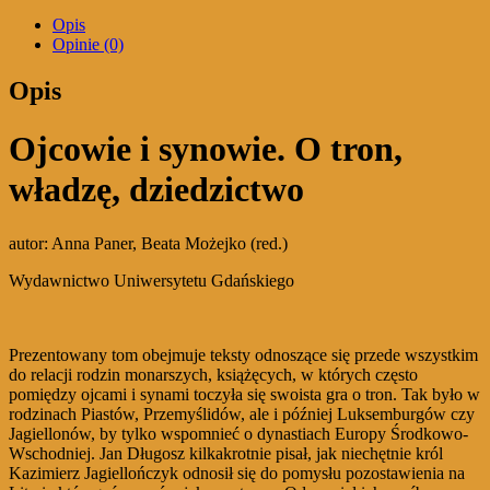
tron,
Opis
władzę,
Opinie (0)
dziedzictwo
Opis
Ojcowie i synowie. O tron,
władzę, dziedzictwo
autor: Anna Paner, Beata Możejko (red.)
Wydawnictwo Uniwersytetu Gdańskiego
Prezentowany tom obejmuje teksty odnoszące się przede wszystkim
do relacji rodzin monarszych, książęcych, w których często
pomiędzy ojcami i synami toczyła się swoista gra o tron. Tak było w
rodzinach Piastów, Przemyślidów, ale i później Luksemburgów czy
Jagiellonów, by tylko wspomnieć o dynastiach Europy Środkowo-
Wschodniej. Jan Długosz kilkakrotnie pisał, jak niechętnie król
Kazimierz Jagiellończyk odnosił się do pomysłu pozostawienia na