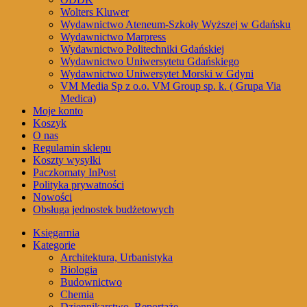
Wolters Kluwer
Wydawnictwo Ateneum-Szkoły Wyższej w Gdańsku
Wydawnictwo Marpress
Wydawnictwo Politechniki Gdańskiej
Wydawnictwo Uniwersytetu Gdańskiego
Wydawnictwo Uniwersytet Morski w Gdyni
VM Media Sp z o.o. VM Group sp. k. ( Grupa Via
Medica)
Moje konto
Koszyk
O nas
Regulamin sklepu
Koszty wysyłki
Paczkomaty InPost
Polityka prywatności
Nowości
Obsługa jednostek budżetowych
Księgarnia
Kategorie
Architektura, Urbanistyka
Biologia
Budownictwo
Chemia
Dziennikarstwo, Reportaże