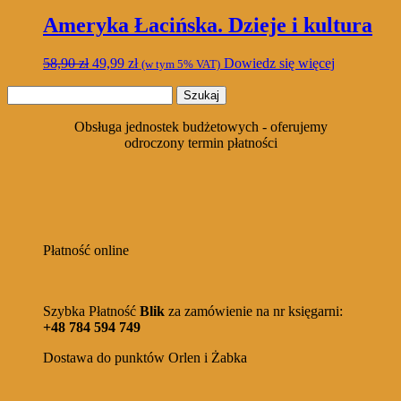
Ameryka Łacińska. Dzieje i kultura
Pierwotna
Aktualna
58,90
zł
49,99
zł
Dowiedz się więcej
(w tym 5% VAT)
cena
cena
Szukaj:
wynosiła:
wynosi:
58,90 zł.
49,99 zł.
Obsługa jednostek budżetowych - oferujemy
odroczony termin płatności
Płatność online
Szybka Płatność
Blik
za zamówienie na nr księgarni:
+48 784 594 749
Dostawa do punktów Orlen i Żabka