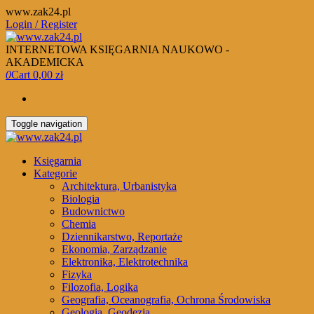
Skip
www.zak24.pl
to
Login / Register
the
content
INTERNETOWA KSIĘGARNIA NAUKOWO -
AKADEMICKA
0
Cart
0,00 zł
Toggle navigation
Księgarnia
Kategorie
Architektura, Urbanistyka
Biologia
Budownictwo
Chemia
Dziennikarstwo, Reportaże
Ekonomia, Zarządzanie
Elektronika, Elektrotechnika
Fizyka
Filozofia, Logika
Geografia, Oceanografia, Ochrona Środowiska
Geologia, Geodezja