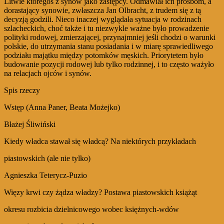
Litwie któregoś z synów jako zastępcy. Odmawiał ich prośbom, a
dorastający synowie, zwłaszcza Jan Olbracht, z trudem się z tą
decyzją godzili. Nieco inaczej wyglądała sytuacja w rodzinach
szlacheckich, choć także i tu niezwykle ważne było prowadzenie
polityki rodowej, zmierzającej, przynajmniej jeśli chodzi o warunki
polskie, do utrzymania stanu posiadania i w miarę sprawiedliwego
podziału majątku między potomków męskich. Priorytetem było
budowanie pozycji rodowej lub tylko rodzinnej, i to często ważyło
na relacjach ojców i synów.
Spis rzeczy
Wstęp (Anna Paner, Beata Możejko)
Błażej Śliwiński
Kiedy władca stawał się władcą? Na niektórych przykładach
piastowskich (ale nie tylko)
Agnieszka Teterycz‑Puzio
Więzy krwi czy żądza władzy? Postawa piastowskich książąt
okresu rozbicia dzielnicowego wobec księżnych‑wdów