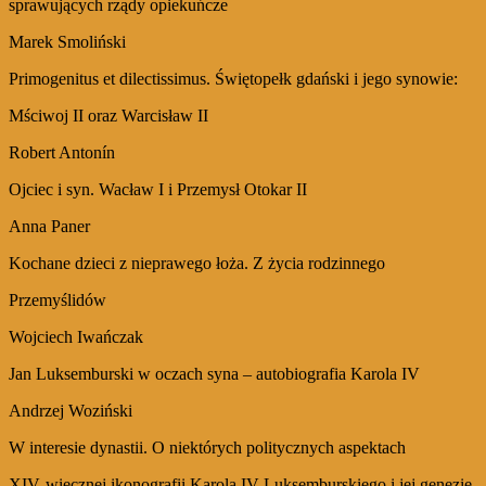
sprawujących rządy opiekuńcze
Marek Smoliński
Primogenitus et dilectissimus. Świętopełk gdański i jego synowie:
Mściwoj II oraz Warcisław II
Robert Antonín
Ojciec i syn. Wacław I i Przemysł Otokar II
Anna Paner
Kochane dzieci z nieprawego łoża. Z życia rodzinnego
Przemyślidów
Wojciech Iwańczak
Jan Luksemburski w oczach syna – autobiografia Karola IV
Andrzej Woziński
W interesie dynastii. O niektórych politycznych aspektach
XIV‑wiecznej ikonografii Karola IV Luksemburskiego i jej genezie