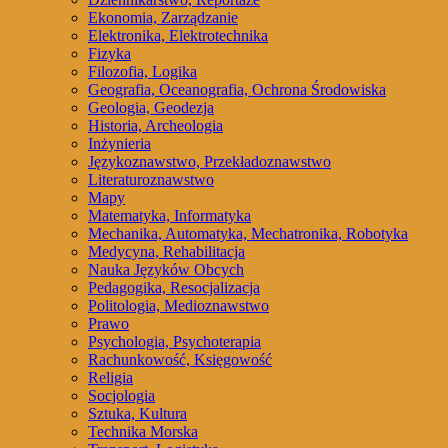
Ekonomia, Zarządzanie
Elektronika, Elektrotechnika
Fizyka
Filozofia, Logika
Geografia, Oceanografia, Ochrona Środowiska
Geologia, Geodezja
Historia, Archeologia
Inżynieria
Językoznawstwo, Przekładoznawstwo
Literaturoznawstwo
Mapy
Matematyka, Informatyka
Mechanika, Automatyka, Mechatronika, Robotyka
Medycyna, Rehabilitacja
Nauka Języków Obcych
Pedagogika, Resocjalizacja
Politologia, Medioznawstwo
Prawo
Psychologia, Psychoterapia
Rachunkowość, Księgowość
Religia
Socjologia
Sztuka, Kultura
Technika Morska