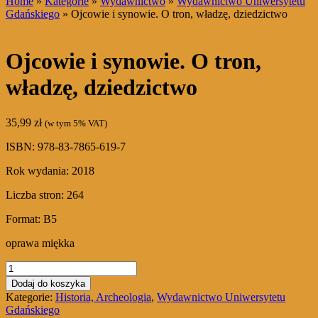
Home
»
Kategorie
»
Wydawnictwo
»
Wydawnictwo Uniwersytetu
Gdańskiego
» Ojcowie i synowie. O tron, władzę, dziedzictwo
Ojcowie i synowie. O tron,
władzę, dziedzictwo
35,99
zł
(w tym 5% VAT)
ISBN: 978-83-7865-619-7
Rok wydania: 2018
Liczba stron: 264
Format: B5
oprawa miękka
ilość
Ojcowie
Dodaj do koszyka
i
Kategorie:
Historia, Archeologia
,
Wydawnictwo Uniwersytetu
synowie.
Gdańskiego
O