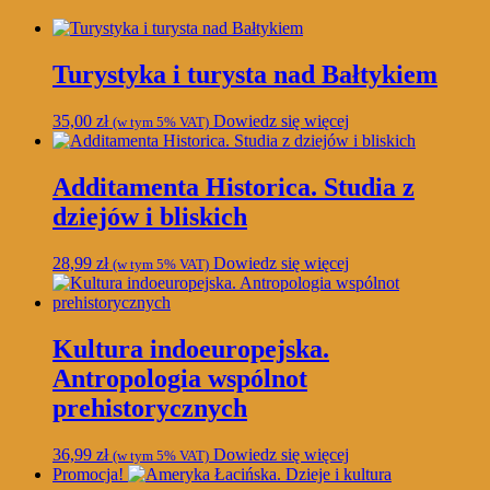
Turystyka i turysta nad Bałtykiem
35,00
zł
Dowiedz się więcej
(w tym 5% VAT)
Additamenta Historica. Studia z
dziejów i bliskich
28,99
zł
Dowiedz się więcej
(w tym 5% VAT)
Kultura indoeuropejska.
Antropologia wspólnot
prehistorycznych
36,99
zł
Dowiedz się więcej
(w tym 5% VAT)
Promocja!