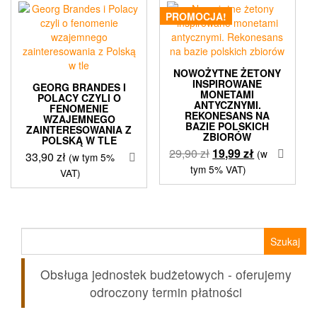
PROMOCJA!
NOWOŻYTNE ŻETONY
INSPIROWANE
GEORG BRANDES I
MONETAMI
POLACY CZYLI O
ANTYCZNYMI.
FENOMENIE
REKONESANS NA
WZAJEMNEGO
BAZIE POLSKICH
ZAINTERESOWANIA Z
ZBIORÓW
POLSKĄ W TLE
Pierwotna
Aktualna
29,90
zł
19,99
zł
(w
33,90
zł
(w tym 5%
cena
cena
tym 5% VAT)
VAT)
wynosiła:
wynosi:
29,90 zł.
19,99 zł.
Szukaj:
Obsługa jednostek budżetowych - oferujemy
odroczony termin płatności