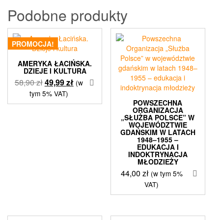
Podobne produkty
PROMOCJA!
AMERYKA ŁACIŃSKA.
DZIEJE I KULTURA
Pierwotna
Aktualna
58,90
zł
49,99
zł
(w
cena
cena
tym 5% VAT)
wynosiła:
wynosi:
POWSZECHNA
ORGANIZACJA
58,90 zł.
49,99 zł.
„SŁUŻBA POLSCE” W
WOJEWÓDZTWIE
GDAŃSKIM W LATACH
1948–1955 –
EDUKACJA I
INDOKTRYNACJA
MŁODZIEŻY
44,00
zł
(w tym 5%
VAT)