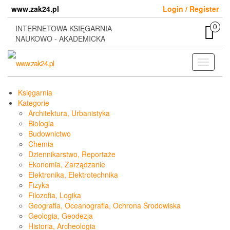
Skip
www.zak24.pl
Login / Register
to
the
0
INTERNETOWA KSIĘGARNIA
content
NAUKOWO - AKADEMICKA
Toggle
navigati
Księgarnia
Kategorie
Architektura, Urbanistyka
Biologia
Budownictwo
Chemia
Dziennikarstwo, Reportaże
Ekonomia, Zarządzanie
Elektronika, Elektrotechnika
Fizyka
Filozofia, Logika
Geografia, Oceanografia, Ochrona Środowiska
Geologia, Geodezja
Historia, Archeologia