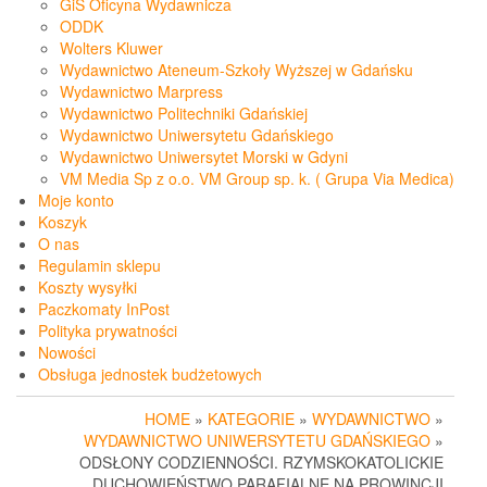
GiS Oficyna Wydawnicza
ODDK
Wolters Kluwer
Wydawnictwo Ateneum-Szkoły Wyższej w Gdańsku
Wydawnictwo Marpress
Wydawnictwo Politechniki Gdańskiej
Wydawnictwo Uniwersytetu Gdańskiego
Wydawnictwo Uniwersytet Morski w Gdyni
VM Media Sp z o.o. VM Group sp. k. ( Grupa Via Medica)
Moje konto
Koszyk
O nas
Regulamin sklepu
Koszty wysyłki
Paczkomaty InPost
Polityka prywatności
Nowości
Obsługa jednostek budżetowych
HOME
»
KATEGORIE
»
WYDAWNICTWO
»
WYDAWNICTWO UNIWERSYTETU GDAŃSKIEGO
»
ODSŁONY CODZIENNOŚCI. RZYMSKOKATOLICKIE
DUCHOWIEŃSTWO PARAFIALNE NA PROWINCJI