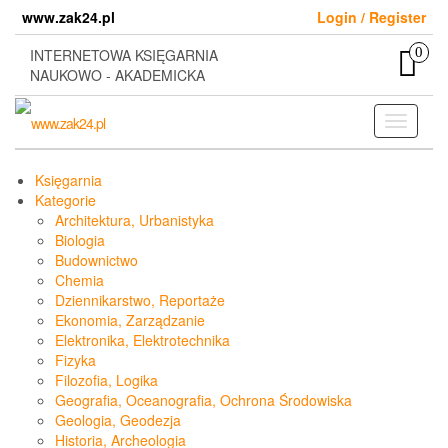
Skip
www.zak24.pl
Login / Register
to
the
0
INTERNETOWA KSIĘGARNIA
content
NAUKOWO - AKADEMICKA
Toggle
navigati
Księgarnia
Kategorie
Architektura, Urbanistyka
Biologia
Budownictwo
Chemia
Dziennikarstwo, Reportaże
Ekonomia, Zarządzanie
Elektronika, Elektrotechnika
Fizyka
Filozofia, Logika
Geografia, Oceanografia, Ochrona Środowiska
Geologia, Geodezja
Historia, Archeologia