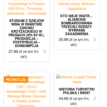
KTO SIEJE WIATR…
ALIANCKIE
STUDIUM Z DZIEJÓW
BOMBARDOWANIA
WINA W PAŃSTWIE
TRZECIEJ RZESZY.
ZAKONU
WYBRANE
KRZYŻACKIEGO W
ZAGADNIENIA
PRUSACH (XIV-XV W.).
PRODUKCJA –
30,99
zł
(w tym 5%
DYSTRYBUCJA –
VAT)
KONSUMPCJA
27,99
zł
(w tym 5%
VAT)
PROMOCJA!
HISTORIA TURYSTYKI
POLSKA I ŚWIAT
34,99
zł
(w tym 5%
VAT)