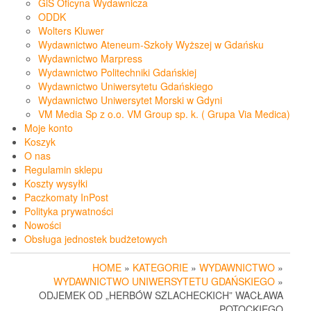
GiS Oficyna Wydawnicza
ODDK
Wolters Kluwer
Wydawnictwo Ateneum-Szkoły Wyższej w Gdańsku
Wydawnictwo Marpress
Wydawnictwo Politechniki Gdańskiej
Wydawnictwo Uniwersytetu Gdańskiego
Wydawnictwo Uniwersytet Morski w Gdyni
VM Media Sp z o.o. VM Group sp. k. ( Grupa Via Medica)
Moje konto
Koszyk
O nas
Regulamin sklepu
Koszty wysyłki
Paczkomaty InPost
Polityka prywatności
Nowości
Obsługa jednostek budżetowych
HOME
»
KATEGORIE
»
WYDAWNICTWO
»
WYDAWNICTWO UNIWERSYTETU GDAŃSKIEGO
»
ODJEMEK OD „HERBÓW SZLACHECKICH” WACŁAWA
POTOCKIEGO