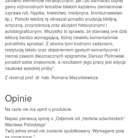
zarówno elementów heraldycznych, jak i po sarmacku bujnej
gamy różnorodnych tematów bliskich każdemu ziemianinowi
(uprawa roli, hippika, łowiectwo, medycyna, bronioznawstwo
itp.). Potocki wiedzę tę okraszał ponadto erudycją biblijną,
antyczną, przyrodniczą oraz aluzjami historycznymi i
autobiograficznymi. Wszystko to sprawia, że stanowią one dziś
lekturę bardzo wymagającą, której niewielu komentatorów
potrafiłoby sprostać. Z oboma tymi trudnymi zadaniami,
restytucją tekstu oraz objaśnieniem gęstych semantycznie i
niemal zawsze dwuznacznych epigramów, Dariusz Piotrowiak
poradził sobie znakomicie, a rezultatem jego pracy jest edycja
naukowa wysokiej próby”.
Z recenzji prof. dr. hab. Romana Mazurkiewicza
Opinie
Na razie nie ma opinii o produkcie.
Napisz pierwszą opinię o „Odjemek od „Herbów szlacheckich”
Wacława Potockiego”
Twój adres email nie zostanie opublikowany.
Wymagane pola
są oznaczone
*