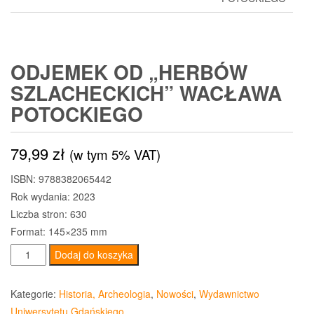
ODJEMEK OD „HERBÓW
SZLACHECKICH” WACŁAWA
POTOCKIEGO
79,99
zł
(w tym 5% VAT)
ISBN: 9788382065442
Rok wydania: 2023
Liczba stron: 630
Format: 145×235 mm
ilość
Dodaj do koszyka
Odjemek
od
Kategorie:
Historia, Archeologia
,
Nowości
,
Wydawnictwo
„Herbów
Uniwersytetu Gdańskiego