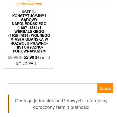
USTRÓJ
KONSTYTUCYJNY I
SĄDOWY
NAPOLEOŃSKIEGO
(1807–1814) I
WERSALSKIEGO
(1920–1939) WOLNEGO
MIASTA GDAŃSKA W
ROZWOJU PRAWNO-
HISTORYCZNO-
PORÓWNAWCZYM
Pierwotna
Aktualna
58,90
zł
52,90
zł
(w
cena
cena
tym 5% VAT)
wynosiła:
wynosi:
58,90 zł.
52,90 zł.
Szukaj:
Obsługa jednostek budżetowych - oferujemy
odroczony termin płatności