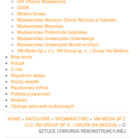
GiS Oficyna Wydawnicza
ODDK
Wolters Kluwer
Wydawnictwo Ateneum-Szkoły Wyższej w Gdańsku
Wydawnictwo Marpress
Wydawnictwo Politechniki Gdańskiej
Wydawnictwo Uniwersytetu Gdańskiego
Wydawnictwo Uniwersytet Morski w Gdyni
VM Media Sp z o.o. VM Group sp. k. ( Grupa Via Medica)
Moje konto
Koszyk
O nas
Regulamin sklepu
Koszty wysyłki
Paczkomaty InPost
Polityka prywatności
Nowości
Obsługa jednostek budżetowych
HOME
»
KATEGORIE
»
WYDAWNICTWO
»
VM MEDIA SP Z
O.O. VM GROUP SP. K. ( GRUPA VIA MEDICA)
» O
SZTUCE CHIRURGII REKONSTRUKCYJNEJ