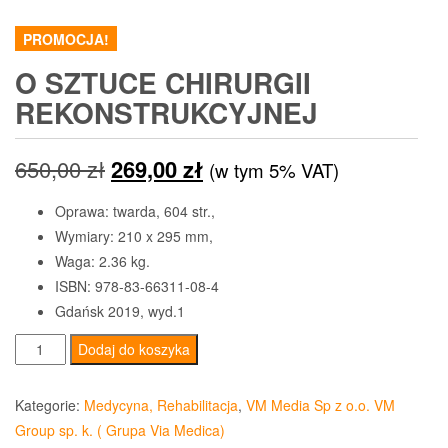
PROMOCJA!
O SZTUCE CHIRURGII
REKONSTRUKCYJNEJ
Pierwotna
Aktualna
650,00
zł
269,00
zł
(w tym 5% VAT)
cena
cena
Oprawa: twarda, 604 str.,
Wymiary: 210 x 295 mm,
wynosiła:
wynosi:
Waga: 2.36 kg.
650,00 zł.
269,00 zł.
ISBN: 978-83-66311-08-4
Gdańsk 2019, wyd.1
ilość
Dodaj do koszyka
O
sztuce
Kategorie:
Medycyna, Rehabilitacja
,
VM Media Sp z o.o. VM
chirurgii
Group sp. k. ( Grupa Via Medica)
rekonstrukcyjnej