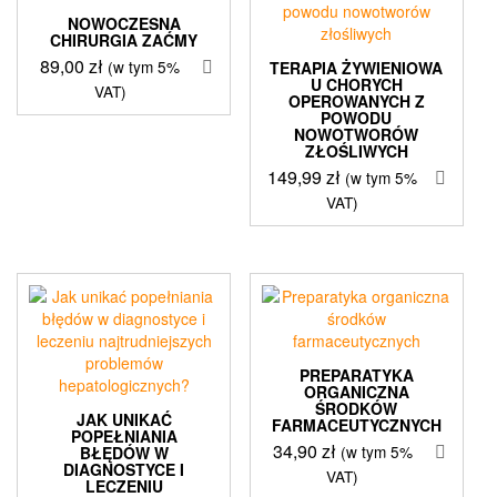
NOWOCZESNA
CHIRURGIA ZAĆMY
89,00
zł
(w tym 5%
TERAPIA ŻYWIENIOWA
U CHORYCH
VAT)
OPEROWANYCH Z
POWODU
NOWOTWORÓW
ZŁOŚLIWYCH
149,99
zł
(w tym 5%
VAT)
PREPARATYKA
ORGANICZNA
ŚRODKÓW
JAK UNIKAĆ
FARMACEUTYCZNYCH
POPEŁNIANIA
34,90
zł
(w tym 5%
BŁĘDÓW W
DIAGNOSTYCE I
VAT)
LECZENIU