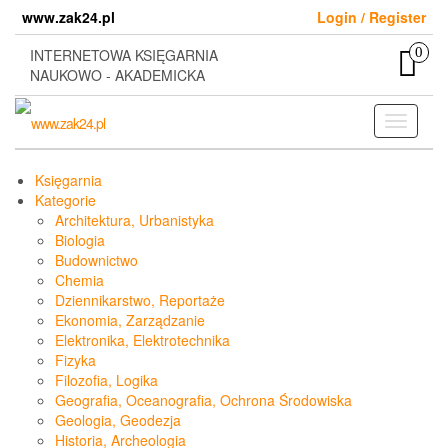
Skip
www.zak24.pl
Login / Register
to
the
0
INTERNETOWA KSIĘGARNIA
content
NAUKOWO - AKADEMICKA
Toggle
navigati
Księgarnia
Kategorie
Architektura, Urbanistyka
Biologia
Budownictwo
Chemia
Dziennikarstwo, Reportaże
Ekonomia, Zarządzanie
Elektronika, Elektrotechnika
Fizyka
Filozofia, Logika
Geografia, Oceanografia, Ochrona Środowiska
Geologia, Geodezja
Historia, Archeologia