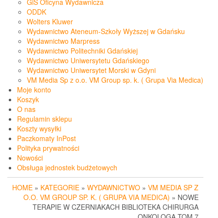
GiS Oficyna Wydawnicza
ODDK
Wolters Kluwer
Wydawnictwo Ateneum-Szkoły Wyższej w Gdańsku
Wydawnictwo Marpress
Wydawnictwo Politechniki Gdańskiej
Wydawnictwo Uniwersytetu Gdańskiego
Wydawnictwo Uniwersytet Morski w Gdyni
VM Media Sp z o.o. VM Group sp. k. ( Grupa Via Medica)
Moje konto
Koszyk
O nas
Regulamin sklepu
Koszty wysyłki
Paczkomaty InPost
Polityka prywatności
Nowości
Obsługa jednostek budżetowych
HOME
»
KATEGORIE
»
WYDAWNICTWO
»
VM MEDIA SP Z
O.O. VM GROUP SP. K. ( GRUPA VIA MEDICA)
» NOWE
TERAPIE W CZERNIAKACH BIBLIOTEKA CHIRURGA
ONKOLOGA TOM 7