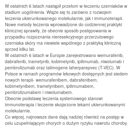
W ostatnich 6 latach nastąpił przełom w leczeniu czerniaków w
stadium uogólnienia. Wiąże się to zarówno z rozwojem
leczenia ukierunkowanego molekularnie, jak i immunoterapii.
Nowe metody leczenia wprowadzone do codziennej praktyki
klinicznej sprawiły, że obecnie sposób postępowania w
przypadku rozpoznania nieresekcyjnego przerzutowego
czerniaka skóry ma niewiele wspólnego z praktyką kliniczną
sprzed kilku lat.
W ostatnich 6 latach w Europie zarejestrowano wemurafenib,
dabrafenib, trametynib, kobimetynib, ipilimumab, niwolumab i
pembrolizumab oraz talimogene laherparepvec (T-VEC). W
Polsce w ramach programów lekowych dostępnych jest siedem
nowych terapii- wemurafenibem, dabrafenibem,
kobimetynibem, trametynibem, ipilimumabem,
pembrolizumabem i niwolumabem.
Obecnie podstawę leczenia systemowego stanowi
immunoterapia i leczenie skojarzone lekami ukierunkowanymi
molekularnie.
Co więcej, najnowsze dane dają nadziej również na postęp w
celu uzupełniającym chorych o dużym ryzyku nawrotu choroby.