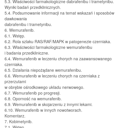
5.3. Właściwości farmakologiczne dabrafenibu i trametynibu.
Wyniki badań przedklinicznych.
5.4. Podsumowanie informacji na temat wskazań i sposobów
dawkowania
dabrafenibu i trametynibu.
6. Wemurafenib.
6.1. Wstęp.
6.2. Rola szlaku RAS/RAF/MAPK w patogenezie czerniaka.
6.3. Właściwości farmakologiczne wemurafenibu
i badania przedkliniczne.
6.4. Wemurafenib w leczeniu chorych na zaawansowanego
czerniaka.
6.5. Działania niepożądane wemurafenibu.
6.6. Wemurafenib w leczeniu chorych na czerniaka z
przerzutami
w obrębie ośrodkowego układu nerwowego.
6.7. Wemurafenib po progresji.
6.8. Oporność na wemurafenib.
6.9. Wemurafenib w skojarzeniu z innymi lekami.
6.10. Wemurafenib w innych nowotworach.
Komentarz.
7. Kobimetynib.
7.1. Wstęp.