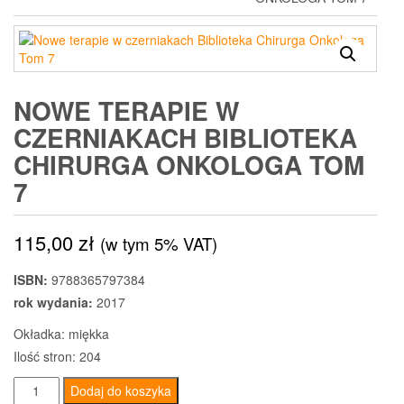
NOWE TERAPIE W
CZERNIAKACH BIBLIOTEKA
CHIRURGA ONKOLOGA TOM
7
115,00
zł
(w tym 5% VAT)
ISBN:
9788365797384
rok wydania:
2017
Okładka: miękka
Ilość stron: 204
ilość
Dodaj do koszyka