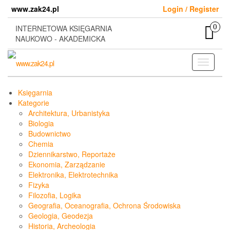
Skip
www.zak24.pl
Login / Register
to
the
0
INTERNETOWA KSIĘGARNIA
content
NAUKOWO - AKADEMICKA
Toggle
navigati
Księgarnia
Kategorie
Architektura, Urbanistyka
Biologia
Budownictwo
Chemia
Dziennikarstwo, Reportaże
Ekonomia, Zarządzanie
Elektronika, Elektrotechnika
Fizyka
Filozofia, Logika
Geografia, Oceanografia, Ochrona Środowiska
Geologia, Geodezja
Historia, Archeologia