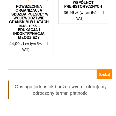
WSPÓLNOT
POWSZECHNA
PREHISTORYCZNYCH
ORGANIZACJA
36,99
zł
(w tym 5%
„SŁUŻBA POLSCE” W
WOJEWÓDZTWIE
VAT)
GDAŃSKIM W LATACH
1948–1955 –
EDUKACJA I
INDOKTRYNACJA
MŁODZIEŻY
44,00
zł
(w tym 5%
VAT)
Szukaj:
Obsługa jednostek budżetowych - oferujemy
odroczony termin płatności