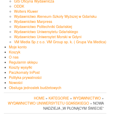
GiS Oficyna Wydawnicza
ODDK
Wolters Kluwer
Wydawnictwo Ateneum-Szkoły Wyższej w Gdańsku
Wydawnictwo Marpress
Wydawnictwo Politechniki Gdańskiej
Wydawnictwo Uniwersytetu Gdańskiego
Wydawnictwo Uniwersytet Morski w Gdyni
VM Media Sp z o.o. VM Group sp. k. ( Grupa Via Medica)
Moje konto
Koszyk
O nas
Regulamin sklepu
Koszty wysyłki
Paczkomaty InPost
Polityka prywatności
Nowości
Obsługa jednostek budżetowych
HOME
»
KATEGORIE
»
WYDAWNICTWO
»
WYDAWNICTWO UNIWERSYTETU GDAŃSKIEGO
» NOWA
NADZIEJA „W PŁONĄCYM ŚWIECIE”