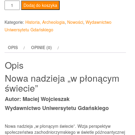
ilość
Dodaj do koszyka
Nowa
nadzieja
Kategorie:
Historia, Archeologia
,
Nowości
,
Wydawnictwo
„w
Uniwersytetu Gdańskiego
płonącym
świecie”
OPIS
OPINIE (0)
Opis
Nowa nadzieja „w płonącym
świecie”
Autor: Maciej Wojcieszak
Wydawnictwo Uniwersytetu Gdańskiego
Nowa nadzieja „w płonącym świecie”. Wizja perspektyw
społeczeństwa zachodniorzymskiego w świetle późnoantycznej