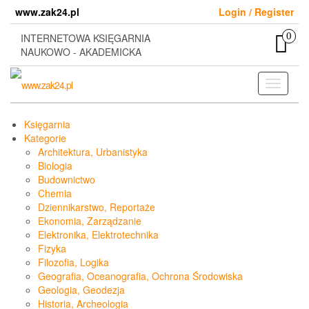
Skip
www.zak24.pl
Login / Register
to
the
0
INTERNETOWA KSIĘGARNIA
content
NAUKOWO - AKADEMICKA
Toggle
navigati
Księgarnia
Kategorie
Architektura, Urbanistyka
Biologia
Budownictwo
Chemia
Dziennikarstwo, Reportaże
Ekonomia, Zarządzanie
Elektronika, Elektrotechnika
Fizyka
Filozofia, Logika
Geografia, Oceanografia, Ochrona Środowiska
Geologia, Geodezja
Historia, Archeologia