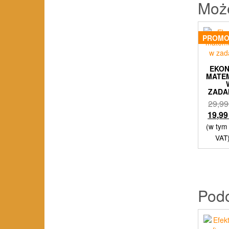
Moż
PROMO
EKO
MATE
ZADA
29,9
19,9
(w tym
VAT
Pod