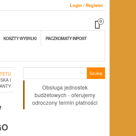
Login / Register
0
KOSZTY WYSYŁKI
PACZKOMATY INPOST
Szukaj:
TETU
SKA I
NANTY
Obsługa jednostek
budżetowych - oferujemy
odroczony termin płatności
W
GO