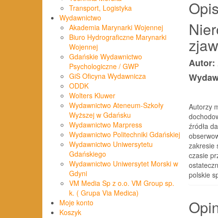
Opi
Transport, Logistyka
Wydawnictwo
Nier
Akademia Marynarki Wojennej
Biuro Hydrograficzne Marynarki
zjaw
Wojennej
Gdańskie Wydawnictwo
Autor:
Psychologiczne / GWP
Wydawn
GiS Oficyna Wydawnicza
ODDK
Wolters Kluwer
Wydawnictwo Ateneum-Szkoły
Autorzy m
Wyższej w Gdańsku
dochodow
Wydawnictwo Marpress
źródła da
Wydawnictwo Politechniki Gdańskiej
obserwow
Wydawnictwo Uniwersytetu
zakresie 
Gdańskiego
czasie pr
Wydawnictwo Uniwersytet Morski w
ostateczn
Gdyni
polskie s
VM Media Sp z o.o. VM Group sp.
k. ( Grupa Via Medica)
Opin
Moje konto
Koszyk