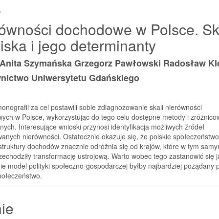
s
determinanty
ówności dochodowe w Polsce. Sk
iska i jego determinanty
 Anita Szymańska Grzegorz Pawłowski Radosław Kl
ictwo Uniwersytetu Gdańskiego
onografii za cel postawili sobie zdiagnozowanie skali nierówności
ych w Polsce, wykorzystując do tego celu dostępne metody i zróżnic
nych. Interesujące wnioski przynosi identyfikacja możliwych źródeł
anych nierówności. Ostatecznie okazuje się, że polskie społeczeństw
struktury dochodów znacznie odróżnia się od krajów, które w tym sam
zechodziły transformację ustrojową. Warto wobec tego zastanowić się j
ie model polityki społeczno-gospodarczej byłby najbardziej pożądany 
połeczeństwo.
ie