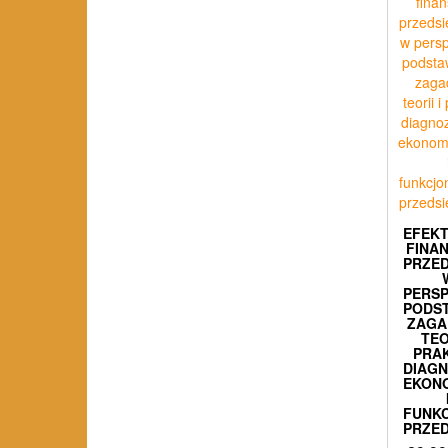
EFEK
FINA
PRZED
PERS
PODS
ZAGA
TEO
PRA
DIAG
EKON
FUNK
PRZED