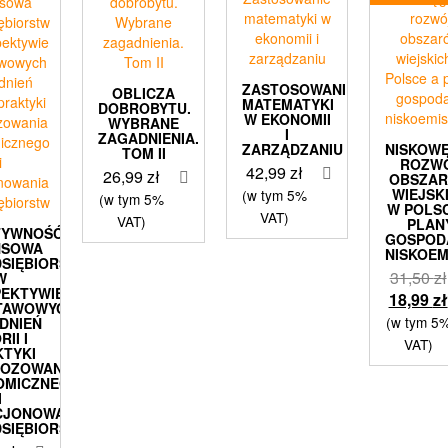
ZASTOSOWANIE
OBLICZA
MATEMATYKI
DOBROBYTU.
W EKONOMII
WYBRANE
I
ZAGADNIENIA.
ZARZĄDZANIU
NISKOW
TOM II
ROZW
42,99
zł
26,99
zł
OBSZA
WIEJSK
(w tym 5%
(w tym 5%
W POLS
VAT)
VAT)
PLAN
TYWNOŚĆ
GOSPOD
NSOWA
NISKOEM
SIĘBIORSTW
31,50
zł
W
PEKTYWIE
18,99
zł
TAWOWYCH
(w tym 5
DNIEŃ
RII I
VAT)
KTYKI
NOZOWANIA
OMICZNEGO
I
CJONOWANIA
SIĘBIORSTW