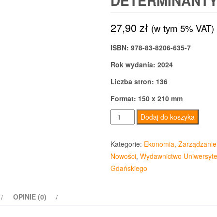
DETERMINANT
27,90
zł
(w tym 5% VAT)
ISBN: 978-83-8206-635-7
Rok wydania: 2024
Liczba stron: 136
Format: 150 x 210 mm
ilość
Dodaj do koszyka
Nierówności
dochodowe
Kategorie:
Ekonomia, Zarządzanie
w
Nowości
,
Wydawnictwo Uniwersyte
Polsce
Gdańskiego
Skala
zjawiska
OPINIE (0)
i
jego