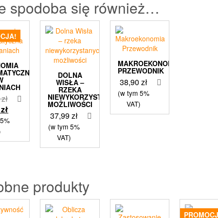
e spodoba się również…
CJA!
MAKROEKONOMIA
NOMIA
PRZEWODNIK
MATYCZNA
DOLNA
W
38,90
zł
WISŁA –
NIACH
RZEKA
(w tym 5%
NIEWYKORZYSTANYCH
Pierwotna
9
zł
VAT)
MOŻLIWOŚCI
cena
Aktualna
9
zł
37,99
zł
wynosiła:
cena
 5%
(w tym 5%
29,99 zł.
wynosi:
)
VAT)
19,99 zł.
obne produkty
PROMOCJ