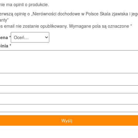
nie ma opinii o produkcie.
erwszą opinię o „Nierówności dochodowe w Polsce Skala zjawiska i jeg
anty”
s email nie zostanie opublikowany.
Wymagane pola są oznaczone
*
cena
*
pinia
*