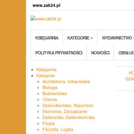
Skip
www.zak24.pl
to
the
content
KSIĘGARNIA
KATEGORIE
WYDAWNICTWO
POLITYKA PRYWATNOŚCI
NOWOŚCI
OBSŁUG
Księgarnia
H
Kategorie
GDA
Architektura, Urbanistyka
Biologia
Budownictwo
Chemia
Dziennikarstwo, Reportaże
Ekonomia, Zarządzanie
Elektronika, Elektrotechnika
Fizyka
Filozofia, Logika