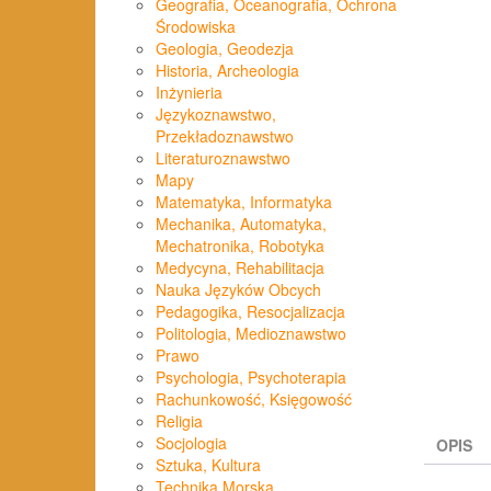
Geografia, Oceanografia, Ochrona
Środowiska
Geologia, Geodezja
Historia, Archeologia
Inżynieria
Językoznawstwo,
Przekładoznawstwo
Literaturoznawstwo
Mapy
Matematyka, Informatyka
Mechanika, Automatyka,
Mechatronika, Robotyka
Medycyna, Rehabilitacja
Nauka Języków Obcych
Pedagogika, Resocjalizacja
Politologia, Medioznawstwo
Prawo
Psychologia, Psychoterapia
Rachunkowość, Księgowość
Religia
Socjologia
OPIS
Sztuka, Kultura
Technika Morska