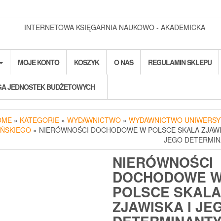
INTERNETOWA KSIĘGARNIA NAUKOWO - AKADEMICKA
MOJE KONTO
KOSZYK
O NAS
REGULAMIN SKLEPU
A JEDNOSTEK BUDŻETOWYCH
OME
»
KATEGORIE
»
WYDAWNICTWO
»
WYDAWNICTWO UNIWERSY
ŃSKIEGO
» NIERÓWNOŚCI DOCHODOWE W POLSCE SKALA ZJAWI
JEGO DETERMI
NIERÓWNOŚCI
DOCHODOWE 
POLSCE SKALA
ZJAWISKA I JE