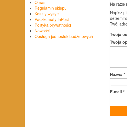
O nas
Na razie 
Regulamin sklepu
Napisz pi
Koszty wysyłki
determin
Paczkomaty InPost
Twój adre
Polityka prywatności
Nowości
Twoja o
Obsługa jednostek budżetowych
Twoja o
Nazwa
*
E-mail
*