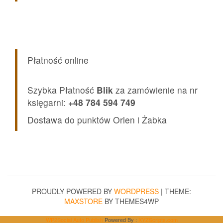
Płatność online
Szybka Płatność
Blik
za zamówienie na nr
księgarni:
+48 784 594 749
Dostawa do punktów Orlen i Żabka
PROUDLY POWERED BY
WORDPRESS
|
THEME:
MAXSTORE
BY THEMES4WP
WP2Social Auto Publish
Powered By :
XYZScripts.com