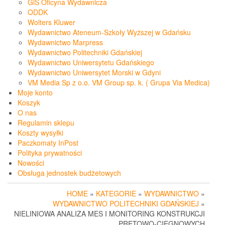
GiS Oficyna Wydawnicza
ODDK
Wolters Kluwer
Wydawnictwo Ateneum-Szkoły Wyższej w Gdańsku
Wydawnictwo Marpress
Wydawnictwo Politechniki Gdańskiej
Wydawnictwo Uniwersytetu Gdańskiego
Wydawnictwo Uniwersytet Morski w Gdyni
VM Media Sp z o.o. VM Group sp. k. ( Grupa Via Medica)
Moje konto
Koszyk
O nas
Regulamin sklepu
Koszty wysyłki
Paczkomaty InPost
Polityka prywatności
Nowości
Obsługa jednostek budżetowych
HOME
»
KATEGORIE
»
WYDAWNICTWO
»
WYDAWNICTWO POLITECHNIKI GDAŃSKIEJ
»
NIELINIOWA ANALIZA MES I MONITORING KONSTRUKCJI
PRĘTOWO-CIĘGNOWYCH