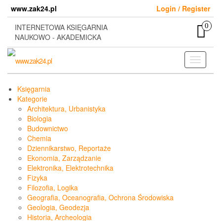
Skip
www.zak24.pl
Login / Register
to
the
0
INTERNETOWA KSIĘGARNIA
content
NAUKOWO - AKADEMICKA
Toggle
navigati
Księgarnia
Kategorie
Architektura, Urbanistyka
Biologia
Budownictwo
Chemia
Dziennikarstwo, Reportaże
Ekonomia, Zarządzanie
Elektronika, Elektrotechnika
Fizyka
Filozofia, Logika
Geografia, Oceanografia, Ochrona Środowiska
Geologia, Geodezja
Historia, Archeologia