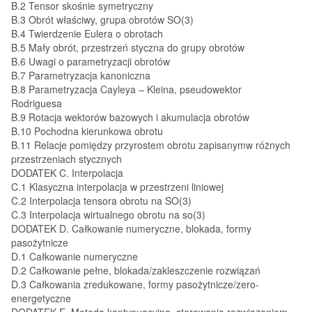
B.2 Tensor skośnie symetryczny
B.3 Obrót właściwy, grupa obrotów SO(3)
B.4 Twierdzenie Eulera o obrotach
B.5 Mały obrót, przestrzeń styczna do grupy obrotów
B.6 Uwagi o parametryzacji obrotów
B.7 Parametryzacja kanoniczna
B.8 Parametryzacja Cayleya – Kleina, pseudowektor
Rodriguesa
B.9 Rotacja wektorów bazowych i akumulacja obrotów
B.10 Pochodna kierunkowa obrotu
B.11 Relacje pomiędzy przyrostem obrotu zapisanymw różnych
przestrzeniach stycznych
DODATEK C. Interpolacja
C.1 Klasyczna interpolacja w przestrzeni liniowej
C.2 Interpolacja tensora obrotu na SO(3)
C.3 Interpolacja wirtualnego obrotu na so(3)
DODATEK D. Całkowanie numeryczne, blokada, formy
pasożytnicze
D.1 Całkowanie numeryczne
D.2 Całkowanie pełne, blokada/zakleszczenie rozwiązań
D.3 Całkowania zredukowane, formy pasożytnicze/zero-
energetyczne
DODATEK E. Metoda kontynuacyjna, sterowania rozwiązaniem