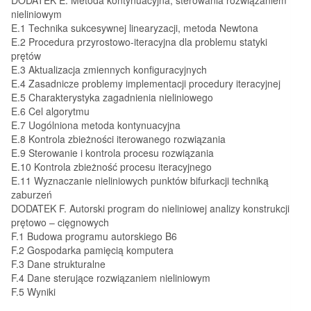
nieliniowym
E.1 Technika sukcesywnej linearyzacji, metoda Newtona
E.2 Procedura przyrostowo-iteracyjna dla problemu statyki
prętów
E.3 Aktualizacja zmiennych konfiguracyjnych
E.4 Zasadnicze problemy implementacji procedury iteracyjnej
E.5 Charakterystyka zagadnienia nieliniowego
E.6 Cel algorytmu
E.7 Uogólniona metoda kontynuacyjna
E.8 Kontrola zbieżności iterowanego rozwiązania
E.9 Sterowanie i kontrola procesu rozwiązania
E.10 Kontrola zbieżność procesu iteracyjnego
E.11 Wyznaczanie nieliniowych punktów bifurkacji techniką
zaburzeń
DODATEK F. Autorski program do nieliniowej analizy konstrukcji
prętowo – cięgnowych
F.1 Budowa programu autorskiego B6
F.2 Gospodarka pamięcią komputera
F.3 Dane strukturalne
F.4 Dane sterujące rozwiązaniem nieliniowym
F.5 Wyniki