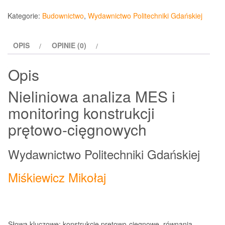
analiza
Kategorie:
Budownictwo
,
Wydawnictwo Politechniki Gdańskiej
MES
i
OPIS
OPINIE (0)
monitoring
konstrukcji
Opis
prętowo-
cięgnowych
Nieliniowa analiza MES i
monitoring konstrukcji
prętowo-cięgnowych
Wydawnictwo Politechniki Gdańskiej
Miśkiewicz Mikołaj
Słowa kluczowe: konstrukcje prętowo-cięgnowe, równania