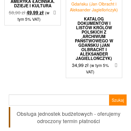
AMERYKA ŁACIŃSKA.
DZIEJE I KULTURA
Pierwotna
Aktualna
58,90
zł
49,99
zł
(w
cena
cena
KATALOG
tym 5% VAT)
DOKUMENTÓW I
wynosiła:
wynosi:
LISTÓW KRÓLÓW
58,90 zł.
49,99 zł.
POLSKICH Z
ARCHIWUM
PAŃSTWOWEGO W
GDAŃSKU (JAN
OLBRACHT I
ALEKSANDER
JAGIELLOŃCZYK)
34,99
zł
(w tym 5%
VAT)
Szukaj:
Obsługa jednostek budżetowych - oferujemy
odroczony termin płatności