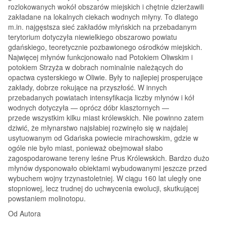
rozlokowanych wokół obszarów miejskich i chętnie dzierżawili
zakładane na lokalnych ciekach wodnych młyny. To dlatego
m.in. najgęstsza sieć zakładów młyńskich na przebadanym
terytorium dotyczyła niewielkiego obszarowo powiatu
gdańskiego, teoretycznie pozbawionego ośrodków miejskich.
Najwięcej młynów funkcjonowało nad Potokiem Oliwskim i
potokiem Strzyża w dobrach nominalnie należących do
opactwa cysterskiego w Oliwie. Były to najlepiej prosperujące
zakłady, dobrze rokujące na przyszłość. W innych
przebadanych powiatach intensyfikacja liczby młynów i kół
wodnych dotyczyła — oprócz dóbr klasztornych —
przede wszystkim kilku miast królewskich. Nie powinno zatem
dziwić, że młynarstwo najsłabiej rozwinęło się w najdalej
usytuowanym od Gdańska powiecie mirachowskim, gdzie w
ogóle nie było miast, ponieważ obejmował słabo
zagospodarowane tereny leśne Prus Królewskich. Bardzo dużo
młynów dysponowało obiektami wybudowanymi jeszcze przed
wybuchem wojny trzynastoletniej. W ciągu 160 lat uległy one
stopniowej, lecz trudnej do uchwycenia ewolucji, skutkującej
powstaniem molinotopu.
Od Autora