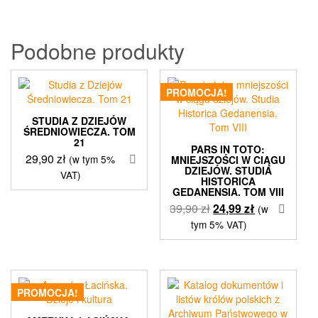
Podobne produkty
PROMOCJA!
STUDIA Z DZIEJÓW
ŚREDNIOWIECZA. TOM
21
PARS IN TOTO:
29,90
zł
(w tym 5%
MNIEJSZOŚCI W CIĄGU
DZIEJÓW. STUDIA
VAT)
HISTORICA
GEDANENSIA. TOM VIII
Pierwotna
Aktualna
39,90
zł
24,99
zł
(w
cena
cena
tym 5% VAT)
wynosiła:
wynosi:
39,90 zł.
24,99 zł.
PROMOCJA!