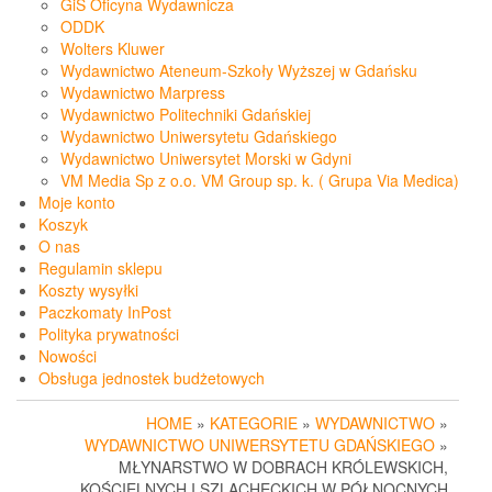
GiS Oficyna Wydawnicza
ODDK
Wolters Kluwer
Wydawnictwo Ateneum-Szkoły Wyższej w Gdańsku
Wydawnictwo Marpress
Wydawnictwo Politechniki Gdańskiej
Wydawnictwo Uniwersytetu Gdańskiego
Wydawnictwo Uniwersytet Morski w Gdyni
VM Media Sp z o.o. VM Group sp. k. ( Grupa Via Medica)
Moje konto
Koszyk
O nas
Regulamin sklepu
Koszty wysyłki
Paczkomaty InPost
Polityka prywatności
Nowości
Obsługa jednostek budżetowych
HOME
»
KATEGORIE
»
WYDAWNICTWO
»
WYDAWNICTWO UNIWERSYTETU GDAŃSKIEGO
»
MŁYNARSTWO W DOBRACH KRÓLEWSKICH,
KOŚCIELNYCH I SZLACHECKICH W PÓŁNOCNYCH