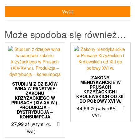
Może spodoba się również…
ZAKONY
MENDYKANCKIE W
STUDIUM Z DZIEJÓW
PRUSACH
WINA W PAŃSTWIE
KRZYŻACKICH I
ZAKONU
KRÓLEWSKICH OD XIII
KRZYŻACKIEGO W
DO POŁOWY XVI W.
PRUSACH (XIV-XV W.).
PRODUKCJA –
44,99
zł
(w tym 5%
DYSTRYBUCJA –
VAT)
KONSUMPCJA
27,99
zł
(w tym 5%
VAT)