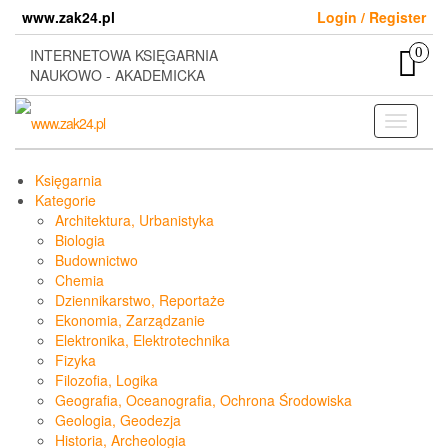
Skip
www.zak24.pl
Login / Register
to
the
0
INTERNETOWA KSIĘGARNIA
content
NAUKOWO - AKADEMICKA
Toggle
navigati
Księgarnia
Kategorie
Architektura, Urbanistyka
Biologia
Budownictwo
Chemia
Dziennikarstwo, Reportaże
Ekonomia, Zarządzanie
Elektronika, Elektrotechnika
Fizyka
Filozofia, Logika
Geografia, Oceanografia, Ochrona Środowiska
Geologia, Geodezja
Historia, Archeologia