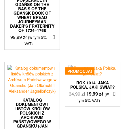
GDAŃSK ON THE
BASIS OF THE
GDAŃSK BOOK OF
WHEAT BREAD
JOURNEYMAN
BAKER’S FRATERNITY
OF 1724–1768
99,99
zł
(w tym 5%
VAT)
PROMOCJA!
ROK 1914. JAKA
POLSKA, JAKI ŚWIAT?
Pierwotna
Aktualna
34,99
zł
19,99
zł
(w
cena
cena
KATALOG
tym 5% VAT)
DOKUMENTÓW I
wynosiła:
wynosi:
LISTÓW KRÓLÓW
34,99 zł.
19,99 zł.
POLSKICH Z
ARCHIWUM
PAŃSTWOWEGO W
GDAŃSKU (JAN