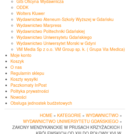
GiS Oficyna Wydawnicza
ODDK
Wolters Kluwer
Wydawnictwo Ateneum-Szkoły Wyższej w Gdańsku
Wydawnictwo Marpress
Wydawnictwo Politechniki Gdańskiej
Wydawnictwo Uniwersytetu Gdańskiego
Wydawnictwo Uniwersytet Morski w Gdyni
VM Media Sp z o.o. VM Group sp. k. ( Grupa Via Medica)
Moje konto
Koszyk
O nas
Regulamin sklepu
Koszty wysyłki
Paczkomaty InPost
Polityka prywatności
Nowości
Obsługa jednostek budżetowych
HOME
»
KATEGORIE
»
WYDAWNICTWO
»
WYDAWNICTWO UNIWERSYTETU GDAŃSKIEGO
»
ZAKONY MENDYKANCKIE W PRUSACH KRZYŻACKICH I
KRÓLEWSKICH OD XIII DO POŁOWY XVI W.