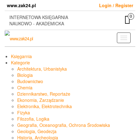
Skip
www.zak24.pl
Login / Register
to
the
0
INTERNETOWA KSIĘGARNIA
content
NAUKOWO - AKADEMICKA
Toggle
navigati
Księgarnia
Kategorie
Architektura, Urbanistyka
Biologia
Budownictwo
Chemia
Dziennikarstwo, Reportaże
Ekonomia, Zarządzanie
Elektronika, Elektrotechnika
Fizyka
Filozofia, Logika
Geografia, Oceanografia, Ochrona Środowiska
Geologia, Geodezja
Historia, Archeologia