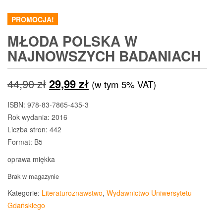
PROMOCJA!
MŁODA POLSKA W
NAJNOWSZYCH BADANIACH
Pierwotna
Aktualna
44,90
zł
29,99
zł
(w tym 5% VAT)
cena
cena
ISBN: 978-83-7865-435-3
Rok wydania: 2016
wynosiła:
wynosi:
Liczba stron: 442
44,90 zł.
29,99 zł.
Format: B5
oprawa miękka
Brak w magazynie
Kategorie:
Literaturoznawstwo
,
Wydawnictwo Uniwersytetu
Gdańskiego