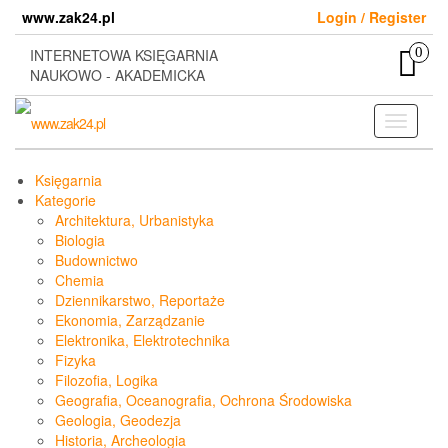
Skip
www.zak24.pl
Login / Register
to
the
0
INTERNETOWA KSIĘGARNIA
content
NAUKOWO - AKADEMICKA
Toggle
navigati
Księgarnia
Kategorie
Architektura, Urbanistyka
Biologia
Budownictwo
Chemia
Dziennikarstwo, Reportaże
Ekonomia, Zarządzanie
Elektronika, Elektrotechnika
Fizyka
Filozofia, Logika
Geografia, Oceanografia, Ochrona Środowiska
Geologia, Geodezja
Historia, Archeologia