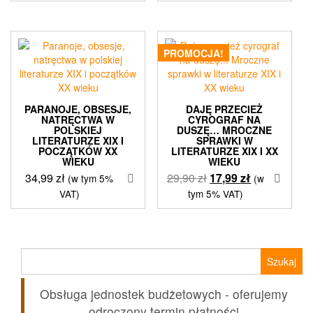
PROMOCJA!
PARANOJE, OBSESJE,
DAJĘ PRZECIEŻ
NATRĘCTWA W
CYROGRAF NA
POLSKIEJ
DUSZĘ… MROCZNE
LITERATURZE XIX I
SPRAWKI W
POCZĄTKÓW XX
LITERATURZE XIX I XX
WIEKU
WIEKU
Pierwotna
Aktualna
34,99
zł
29,90
zł
17,99
zł
(w tym 5%
(w
cena
cena
VAT)
tym 5% VAT)
wynosiła:
wynosi:
29,90 zł.
17,99 zł.
Szukaj:
Obsługa jednostek budżetowych - oferujemy
odroczony termin płatności