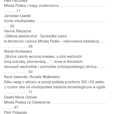
Ewa Paczoska
Młoda Polska i mapy modernizmu . . . . . . . . . . . . . . . . . . . . . . .
. . . . . . 11
Jarosław Ławski
Ironia młodopolska . . . . . . . . . . . . . . . . . . . . . . . . . . . . . . . . . . .
. . . 23
Hanna Ratuszna
„Odbicia wielokrotne”. Symbolika lustra
w literaturze i sztuce Młodej Polski – rekonesans badawczy . . .
. . . . . . . . . . . . 39
Marek Kurkiewicz
„Słońce zaszło wczoraj krwawo, a dziś wschodzi
łuną szeroką, płomienistą…” – krew w literackich
obrazach wschodów i zachodów (młodopolskiego) słońca . . . .
. . . . . . . . . . . . 53
Karol Jaworski, Rozalia Wojkiewicz
Kilka uwag o witrażu w poezji polskiej przełomu XIX i XX wieku
z rzutem oka na młodopolskie badania tematologiczne w ogóle
. . . . . . . . . . . . 71
Dawid Maria Osiński
Młoda Polska i/a Oświecenie . . . . . . . . . . . . . . . . . . . . . . . . . . .
. . . . . 87
Piotr Polaszek