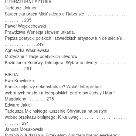
LITERATURA I SZTUKA
Tadeusz Linkner
Studencka praca Micińskiego o Rubensie . . . . . . . . . . . . . . . . .
. . . . . . . . 235
Paweł Wojciechowski
Prawdziwa Wenecja słowem utkana.
Pejzaż poetycki polskich i szwedzkich artystów fi n de siècle’u .
. . . . . . . . . . . . . 249
Agnieszka Waśniewska
Muzyczne fi liacje poetyckich utworów
Kazimierza Przerwy-Tetmajera. Wybrane utwory . . . . . . . . . . . .
. . . . . . . . 261
BIBLIA
Ewa Krawiecka
Konstrukcje czy dekonstrukcje? Wokół interpretacji
wybranych odsłon młodopolskich portretów Judyty i Marii
Magdaleny . . . . . . . . 275
Edward Jakiel
Tadeusza Micińskiego kuszenie Chrystusa na pustyni
wobec przekazu biblijnego. Kilka uwag . . . . . . . . . . . . . . . . . . .
. . . . . . . 291
Janusz Mosakowski
Pytania o Judasza w Przeklętym Andrzeja Niemojewskiego . . .