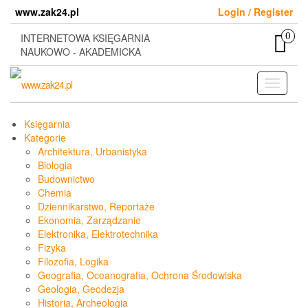
Skip
www.zak24.pl
Login / Register
to
the
0
INTERNETOWA KSIĘGARNIA
content
NAUKOWO - AKADEMICKA
Toggle
navigati
Księgarnia
Kategorie
Architektura, Urbanistyka
Biologia
Budownictwo
Chemia
Dziennikarstwo, Reportaże
Ekonomia, Zarządzanie
Elektronika, Elektrotechnika
Fizyka
Filozofia, Logika
Geografia, Oceanografia, Ochrona Środowiska
Geologia, Geodezja
Historia, Archeologia