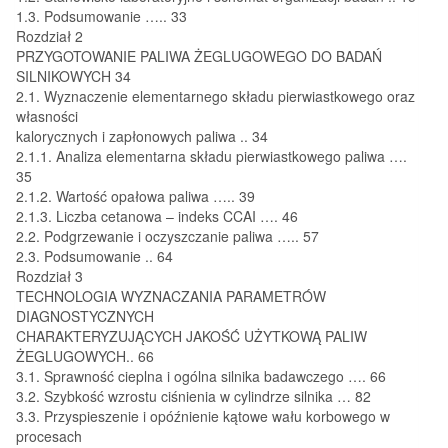
1.3. Podsumowanie
…..
33
Rozdział 2
PRZYGOTOWANIE PALIWA ŻEGLUGOWEGO DO BADAŃ
SILNIKOWYCH
34
2.1. Wyznaczenie elementarnego składu pierwiastkowego oraz
własności
kalorycznych i
zapłonowych paliwa
..
34
2.1.1. Analiza elementarna składu pierwiastkowego paliwa
….
35
2.1.2. Wartość opałowa paliwa
…..
39
2.1.3. Liczba cetanowa – indeks CCAI
….
46
2.2.
Podgrzewanie i
oczyszczanie paliwa
…..
57
2.3. Podsumowanie
..
64
Rozdział 3
TECHNOLOGIA WYZNACZANIA PARAMETRÓW
DIAGNOSTYCZNYCH
CHARAKTERYZUJĄCYCH JAKOŚĆ UŻYTKOWĄ PALIW
ŻEGLUGOWYCH
..
66
3.1. Sprawność cieplna i
ogólna silnika badawczego
….
66
3.2. Szybkość wzrostu ciśnienia w
cylindrze silnika
…
82
3.3. Przyspieszenie i
opóźnienie kątowe wału korbowego w
procesach