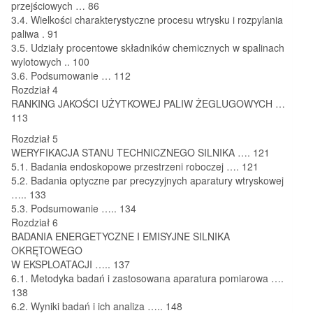
przejściowych
…
86
3.4. Wielkości charakterystyczne procesu wtrysku i
rozpylania
paliwa
.
91
3.5. Udziały procentowe składników chemicznych w
spalinach
wylotowych
..
100
3.6. Podsumowanie
…
112
Rozdział 4
RANKING JAKOŚCI UŻYTKOWEJ PALIW ŻEGLUGOWYCH
…
113
Rozdział 5
WERYFIKACJA STANU TECHNICZNEGO SILNIKA
….
121
5.1. Badania endoskopowe przestrzeni roboczej
….
121
5.2. Badania optyczne par precyzyjnych aparatury wtryskowej
…..
133
5.3. Podsumowanie
…..
134
Rozdział 6
BADANIA ENERGETYCZNE I
EMISYJNE SILNIKA
OKRĘTOWEGO
W
EKSPLOATACJI
…..
137
6.1. Metodyka badań i
zastosowana aparatura pomiarowa
….
138
6.2. Wyniki badań i
ich analiza
…..
148