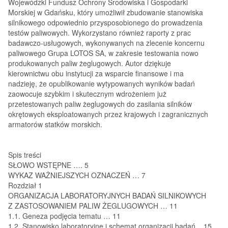
Wojewódzki Fundusz Ochrony Środowiska i Gospodarki
Morskiej w Gdańsku, który umożliwił zbudowanie stanowiska
silnikowego odpowiednio przysposobionego do prowadzenia
testów paliwowych. Wykorzystano również raporty z prac
badawczo-usługowych, wykonywanych na zlecenie koncernu
paliwowego Grupa LOTOS SA, w zakresie testowania nowo
produkowanych paliw żeglugowych. Autor dziękuje
kierownictwu obu instytucji za wsparcie finansowe i ma
nadzieję, że opublikowanie wytypowanych wyników badań
zaowocuje szybkim i skutecznym wdrożeniem już
przetestowanych paliw żeglugowych do zasilania silników
okrętowych eksploatowanych przez krajowych i zagranicznych
armatorów statków morskich.
Spis treści
SŁOWO WSTĘPNE
….
5
WYKAZ WAŻNIEJSZYCH OZNACZEŃ
…
7
Rozdział 1
ORGANIZACJA LABORATORYJNYCH BADAŃ SILNIKOWYCH
Z
ZASTOSOWANIEM PALIW ŻEGLUGOWYCH
…
11
1.1. Geneza podjęcia tematu
…
11
1.2. Stanowisko laboratoryjne i
schemat organizacji badań
..
15