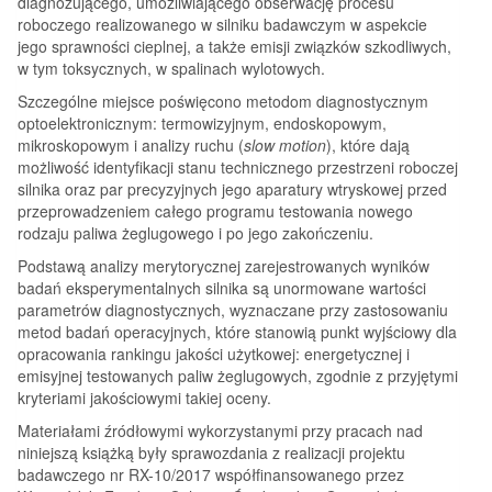
diagnozującego, umożliwiającego obserwację procesu
roboczego realizowanego w silniku badawczym w aspekcie
jego sprawności cieplnej, a także emisji związków szkodliwych,
w tym toksycznych, w spalinach wylotowych.
Szczególne miejsce poświęcono metodom diagnostycznym
optoelektronicznym: termowizyjnym, endoskopowym,
mikroskopowym i analizy ruchu (
slow motion
), które dają
możliwość identyfikacji stanu technicznego przestrzeni roboczej
silnika oraz par precyzyjnych jego aparatury wtryskowej przed
przeprowadzeniem całego programu testowania nowego
rodzaju paliwa żeglugowego i po jego zakończeniu.
Podstawą analizy merytorycznej zarejestrowanych wyników
badań eksperymentalnych silnika są unormowane wartości
parametrów diagnostycznych, wyznaczane przy zastosowaniu
metod badań operacyjnych, które stanowią punkt wyjściowy dla
opracowania rankingu jakości użytkowej: energetycznej i
emisyjnej testowanych paliw żeglugowych, zgodnie z przyjętymi
kryteriami jakościowymi takiej oceny.
Materiałami źródłowymi wykorzystanymi przy pracach nad
niniejszą książką były sprawozdania z realizacji projektu
badawczego nr RX-10/2017 współfinansowanego przez