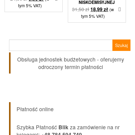
NISKOEMISYJNEJ
cena
cena
tym 5% VAT)
Pierwotna
Aktualna
31,50
zł
18,99
zł
(w
wynosiła:
wynosi:
cena
cena
tym 5% VAT)
24,90 zł.
9,99 zł.
wynosiła:
wynosi:
31,50 zł.
18,99 zł.
Szukaj:
Obsługa jednostek budżetowych - oferujemy
odroczony termin płatności
Płatność online
Szybka Płatność
Blik
za zamówienie na nr
księgarni:
+48 784 594 749