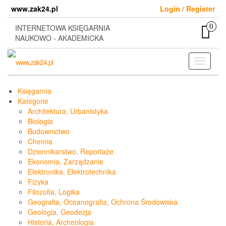
Skip
www.zak24.pl
Login / Register
to
the
0
INTERNETOWA KSIĘGARNIA
content
NAUKOWO - AKADEMICKA
Toggle
navigati
Księgarnia
Kategorie
Architektura, Urbanistyka
Biologia
Budownictwo
Chemia
Dziennikarstwo, Reportaże
Ekonomia, Zarządzanie
Elektronika, Elektrotechnika
Fizyka
Filozofia, Logika
Geografia, Oceanografia, Ochrona Środowiska
Geologia, Geodezja
Historia, Archeologia