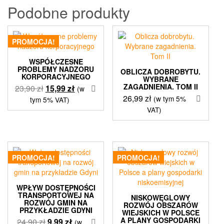
Podobne produkty
PROMOCJA!
WSPÓŁCZESNE
PROBLEMY NADZORU
OBLICZA DOBROBYTU.
KORPORACYJNEGO
WYBRANE
ZAGADNIENIA. TOM II
Pierwotna
Aktualna
23,90
zł
15,99
zł
(w
26,99
zł
cena
cena
(w tym 5%
tym 5% VAT)
wynosiła:
wynosi:
VAT)
23,90 zł.
15,99 zł.
PROMOCJA!
PROMOCJA!
WPŁYW DOSTĘPNOŚCI
TRANSPORTOWEJ NA
NISKOWĘGLOWY
ROZWÓJ GMIN NA
ROZWÓJ OBSZARÓW
PRZYKŁADZIE GDYNI
WIEJSKICH W POLSCE
A PLANY GOSPODARKI
Pierwotna
Aktualna
24,90
zł
9,99
zł
(w