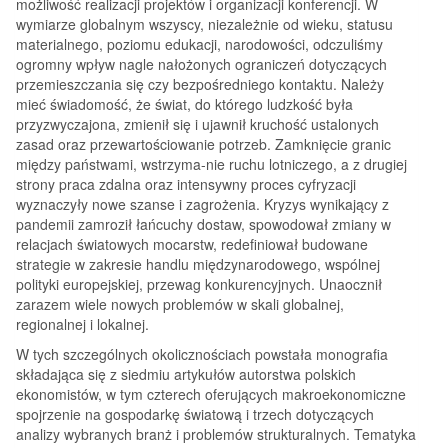
możliwość realizacji projektów i organizacji konferencji. W
wymiarze globalnym wszyscy, niezależnie od wieku, statusu
materialnego, poziomu edukacji, narodowości, odczuliśmy
ogromny wpływ nagle nałożonych ograniczeń dotyczących
przemieszczania się czy bezpośredniego kontaktu. Należy
mieć świadomość, że świat, do którego ludzkość była
przyzwyczajona, zmienił się i ujawnił kruchość ustalonych
zasad oraz przewartościowanie potrzeb. Zamknięcie granic
między państwami, wstrzyma-nie ruchu lotniczego, a z drugiej
strony praca zdalna oraz intensywny proces cyfryzacji
wyznaczyły nowe szanse i zagrożenia. Kryzys wynikający z
pandemii zamroził łańcuchy dostaw, spowodował zmiany w
relacjach światowych mocarstw, redefiniował budowane
strategie w zakresie handlu międzynarodowego, wspólnej
polityki europejskiej, przewag konkurencyjnych. Unaocznił
zarazem wiele nowych problemów w skali globalnej,
regionalnej i lokalnej.
W tych szczególnych okolicznościach powstała monografia
składająca się z siedmiu artykułów autorstwa polskich
ekonomistów, w tym czterech oferujących makroekonomiczne
spojrzenie na gospodarkę światową i trzech dotyczących
analizy wybranych branż i problemów strukturalnych. Tematyka