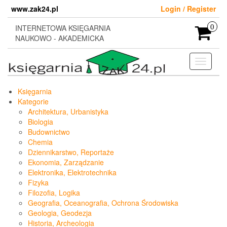
Skip
www.zak24.pl
Login / Register
to
the
INTERNETOWA KSIĘGARNIA
0
content
NAUKOWO - AKADEMICKA
Toggle
navigati
Księgarnia
Kategorie
Architektura, Urbanistyka
Biologia
Budownictwo
Chemia
Dziennikarstwo, Reportaże
Ekonomia, Zarządzanie
Elektronika, Elektrotechnika
Fizyka
Filozofia, Logika
Geografia, Oceanografia, Ochrona Środowiska
Geologia, Geodezja
Historia, Archeologia