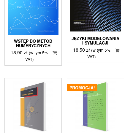
JĘZYKI MODELOWANIA
WSTĘP DO METOD
I SYMULACJI
NUMERYCZNYCH
18,50
zł
(w tym 5%
18,90
zł
(w tym 5%
VAT)
VAT)
PROMOCJA!