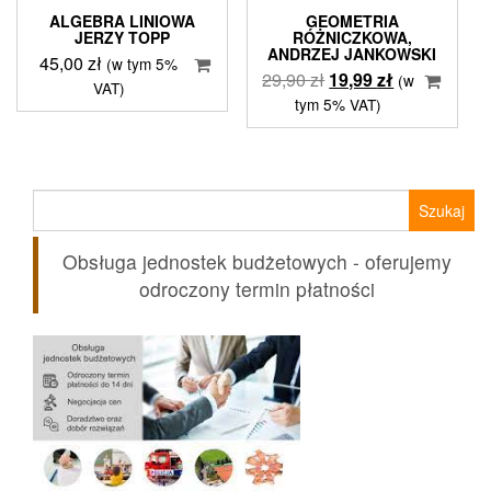
ALGEBRA LINIOWA
GEOMETRIA
JERZY TOPP
RÓŻNICZKOWA,
ANDRZEJ JANKOWSKI
45,00
zł
(w tym 5%
Pierwotna
Aktualna
29,90
zł
19,99
zł
(w
VAT)
cena
cena
tym 5% VAT)
wynosiła:
wynosi:
29,90 zł.
19,99 zł.
Szukaj:
Obsługa jednostek budżetowych - oferujemy
odroczony termin płatności