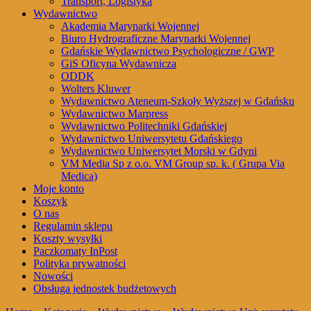
Transport, Logistyka
Wydawnictwo
Akademia Marynarki Wojennej
Biuro Hydrograficzne Marynarki Wojennej
Gdańskie Wydawnictwo Psychologiczne / GWP
GiS Oficyna Wydawnicza
ODDK
Wolters Kluwer
Wydawnictwo Ateneum-Szkoły Wyższej w Gdańsku
Wydawnictwo Marpress
Wydawnictwo Politechniki Gdańskiej
Wydawnictwo Uniwersytetu Gdańskiego
Wydawnictwo Uniwersytet Morski w Gdyni
VM Media Sp z o.o. VM Group sp. k. ( Grupa Via
Medica)
Moje konto
Koszyk
O nas
Regulamin sklepu
Koszty wysyłki
Paczkomaty InPost
Polityka prywatności
Nowości
Obsługa jednostek budżetowych