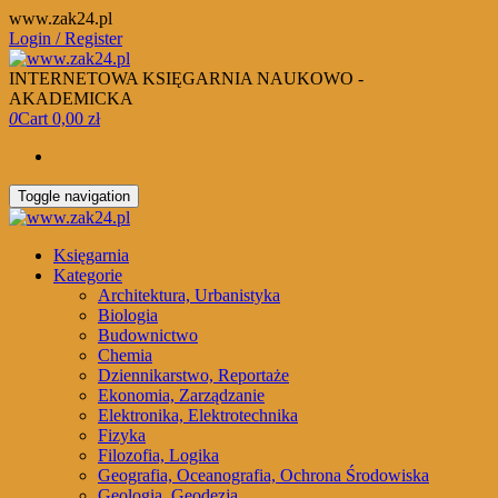
Skip
www.zak24.pl
to
Login / Register
the
content
INTERNETOWA KSIĘGARNIA NAUKOWO -
AKADEMICKA
0
Cart
0,00 zł
Toggle navigation
Księgarnia
Kategorie
Architektura, Urbanistyka
Biologia
Budownictwo
Chemia
Dziennikarstwo, Reportaże
Ekonomia, Zarządzanie
Elektronika, Elektrotechnika
Fizyka
Filozofia, Logika
Geografia, Oceanografia, Ochrona Środowiska
Geologia, Geodezja