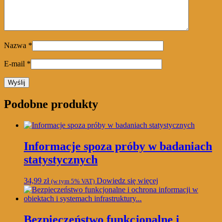
Nazwa
*
E-mail
*
Podobne produkty
Informacje spoza próby w badaniach
statystycznych
34,99
zł
Dowiedz się więcej
(w tym 5% VAT)
Bezpieczeństwo funkcjonalne i