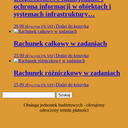
ochrona informacji w obiektach i
systemach infrastruktury…
29,99
zł
Dodaj do koszyka
(w tym 5% VAT)
Rachunek całkowy w zadaniach
25,99
zł
Dodaj do koszyka
(w tym 5% VAT)
Rachunek różniczkowy w zadaniach
25,99
zł
Dodaj do koszyka
(w tym 5% VAT)
Szukaj:
Obsługa jednostek budżetowych - oferujemy
odroczony termin płatności