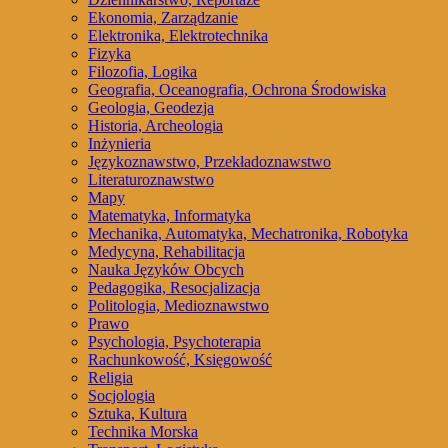
Ekonomia, Zarządzanie
Elektronika, Elektrotechnika
Fizyka
Filozofia, Logika
Geografia, Oceanografia, Ochrona Środowiska
Geologia, Geodezja
Historia, Archeologia
Inżynieria
Językoznawstwo, Przekładoznawstwo
Literaturoznawstwo
Mapy
Matematyka, Informatyka
Mechanika, Automatyka, Mechatronika, Robotyka
Medycyna, Rehabilitacja
Nauka Języków Obcych
Pedagogika, Resocjalizacja
Politologia, Medioznawstwo
Prawo
Psychologia, Psychoterapia
Rachunkowość, Księgowość
Religia
Socjologia
Sztuka, Kultura
Technika Morska