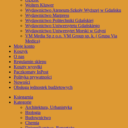
Wolters Kluwer
Wydawnictwo Ateneum-Szkoły Wyższej w Gdańsku
Wydawnictwo Marpress
Wydawnictwo Politechniki Gdańskiej
Wydawnictwo Uniwersytetu Gdańskiego
Wydawnictwo Uniwersytet Morski w Gdyni
VM Media Sp z o.o. VM Group sp. k. ( Grupa Via
Medica)
Moje konto
Koszyk
O nas
Regulamin sklepu
Koszty wysyłki
Paczkomaty InPost
Polityka prywatności
Nowości
Obsługa jednostek budżetowych
Księgarnia
Kategorie
Architektura, Urbanistyka
Biologia
Budownictwo
Chemia
Dziennikarstwo, Reportaże