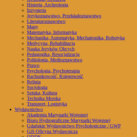
Historia, Archeologia
Inżynieria
Językoznawstwo, Przekładoznawstwo
Literaturoznawstwo
Mapy
Matematyka, Informatyka
Mechanika, Automatyka, Mechatronika, Robotyka
Medycyna, Rehabilitacja
Nauka Języków Obcych
Pedagogika, Resocjalizacja
Politologia, Medioznawstwo
Prawo
Psychologia, Psychoterapia
Rachunkowość, Księgowość
Religia
Socjologia
Sztuka, Kultura
Technika Morska
Transport, Logistyka
Wydawnictwo
Akademia Marynarki Wojennej
Biuro Hydrograficzne Marynarki Wojennej
Gdańskie Wydawnictwo Psychologiczne / GWP
GiS Oficyna Wydawnicza
ODDK