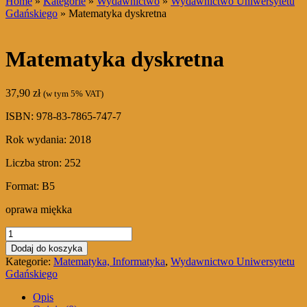
Home
»
Kategorie
»
Wydawnictwo
»
Wydawnictwo Uniwersytetu
Gdańskiego
» Matematyka dyskretna
Matematyka dyskretna
37,90
zł
(w tym 5% VAT)
ISBN: 978-83-7865-747-7
Rok wydania: 2018
Liczba stron: 252
Format: B5
oprawa miękka
ilość
Matematyka
Dodaj do koszyka
dyskretna
Kategorie:
Matematyka, Informatyka
,
Wydawnictwo Uniwersytetu
Gdańskiego
Opis