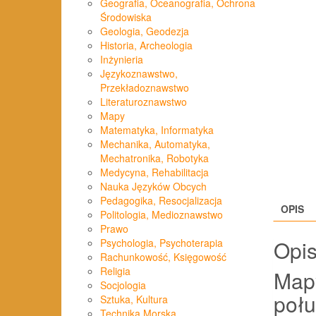
Geografia, Oceanografia, Ochrona
Środowiska
Geologia, Geodezja
Historia, Archeologia
Inżynieria
Językoznawstwo,
Przekładoznawstwo
Literaturoznawstwo
Mapy
Matematyka, Informatyka
Mechanika, Automatyka,
Mechatronika, Robotyka
Medycyna, Rehabilitacja
Nauka Języków Obcych
Pedagogika, Resocjalizacja
OPIS
Politologia, Medioznawstwo
Prawo
Opi
Psychologia, Psychoterapia
Rachunkowość, Księgowość
Religia
Mapy
Socjologia
poł
Sztuka, Kultura
Technika Morska