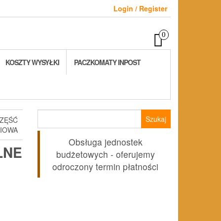
Login / Register
0
KOSZTY WYSYŁKI
PACZKOMATY INPOST
Szukaj:
CZĘŚĆ
IOWA
Obsługa jednostek
LNE
budżetowych - oferujemy
odroczony termin płatności