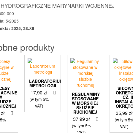
 HYDROGRAFICZNE MARYNARKI WOJENNEJ
:500 000
ia: 5/2025
ekta: 2025, 28.XII
obne produkty
LABORATORIUM
METROLOGII
CESY
SIŁOW
17,90
zł
GACYJNE
OKRĘT
REGULAMINY
W
CZ. I
STOSOWANE
(w tym 5%
LUDZE
INSTALA
W MORSKIEJ
VAT)
NICZNEJ
OKRĘT
SŁUŻBIE
RUCHOMEJ
0
zł
35,99
zł
37,99
zł
 5%
(w tym 5
(w tym 5%
)
VAT)
VAT)