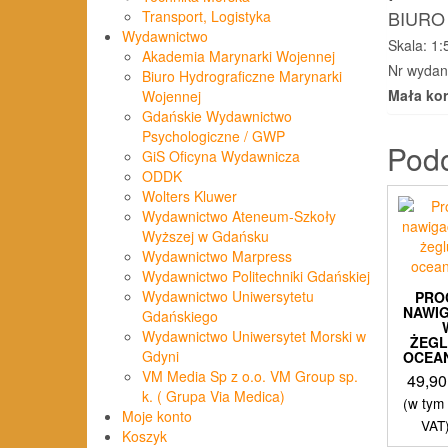
BIURO
Transport, Logistyka
Wydawnictwo
Skala: 1
Akademia Marynarki Wojennej
Nr wydan
Biuro Hydrograficzne Marynarki
Mała kor
Wojennej
Gdańskie Wydawnictwo
Psychologiczne / GWP
Pod
GiS Oficyna Wydawnicza
ODDK
Wolters Kluwer
Wydawnictwo Ateneum-Szkoły
Wyższej w Gdańsku
Wydawnictwo Marpress
Wydawnictwo Politechniki Gdańskiej
Wydawnictwo Uniwersytetu
PRO
NAWI
Gdańskiego
Wydawnictwo Uniwersytet Morski w
ŻEG
Gdyni
OCEA
VM Media Sp z o.o. VM Group sp.
49,9
k. ( Grupa Via Medica)
(w tym
Moje konto
VAT
Koszyk