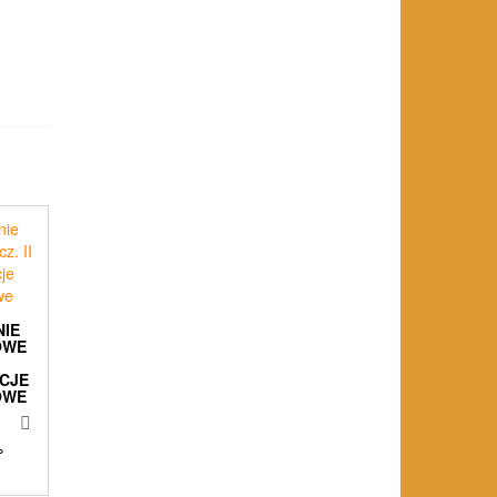
NIE
OWE
I
CJE
OWE
%