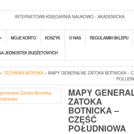
INTERNETOWA KSIĘGARNIA NAUKOWO - AKADEMICKA
MOJE KONTO
KOSZYK
O NAS
REGULAMIN SKLEPU
A JEDNOSTEK BUDŻETOWYCH
»
TECHNIKA MORSKA
» MAPY GENERALNE ZATOKA BOTNICKA – 
POŁUDN
MAPY GENERA
ZATOKA
BOTNICKA –
CZĘŚĆ
POŁUDNIOWA