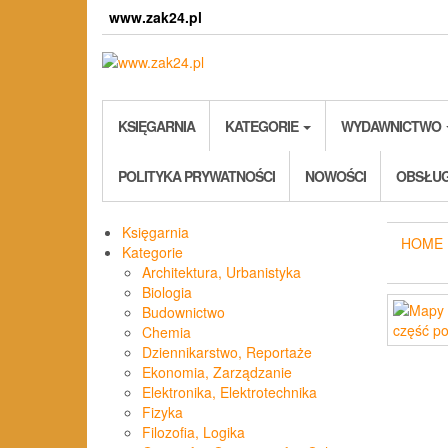
Skip
www.zak24.pl
to
the
content
KSIĘGARNIA
KATEGORIE
WYDAWNICTWO
POLITYKA PRYWATNOŚCI
NOWOŚCI
OBSŁUG
Księgarnia
HOME
Kategorie
Architektura, Urbanistyka
Biologia
Budownictwo
Chemia
Dziennikarstwo, Reportaże
Ekonomia, Zarządzanie
Elektronika, Elektrotechnika
Fizyka
Filozofia, Logika