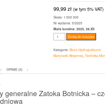
99,99
zł
(w tym 5% VAT)
Skala: 1:500 000
Nr wydania: 5/2025
Mała korekta: 2025, 28.XII
ilość
Dodaj do koszyka
Mapy
generalne
Kategorie:
Biuro Hydrograficzne
Zatoka
Marynarki Wojennej
,
Technika Mo
Botnicka
-
OPINIE (0)
część
południowa
s
 generalne Zatoka Botnicka – c
udniowa